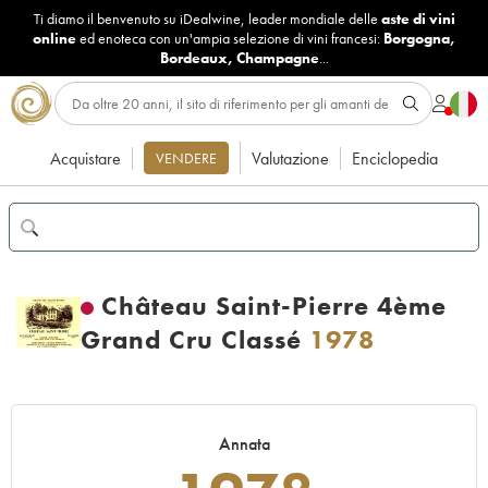
Ti diamo il benvenuto su iDealwine, leader mondiale delle
aste di vini
online
ed enoteca con un'ampia selezione di vini francesi:
Borgogna
,
Bordeaux
,
Champagne
...
Acquistare
Valutazione
Enciclopedia
VENDERE
Château Saint-Pierre 4ème
Grand Cru Classé
1978
Annata