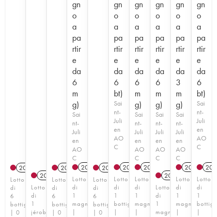
gn
gn
gn
gn
gn
gn
o
o
o
o
o
o
a
a
a
a
a
a
pa
pa
pa
pa
pa
pa
rtir
rtir
rtir
rtir
rtir
rtir
e
e
e
e
e
e
da
da
da
da
da
da
6
6
6
6
3
6
m
bt)
m
m
m
bt)
g)
Sai
g)
g)
g)
Sai
nt-
nt-
Sai
Sai
Sai
Sai
Juli
Juli
nt-
nt-
nt-
nt-
en
en
Juli
Juli
Juli
Juli
AO
AO
en
en
en
en
C
C
AO
AO
AO
AO
C
C
C
C
2020
T
2019
T
2022
T
2021
T
202
2014
T
2014
T
2014
T
2021
T
2019
T
Lotto
Lotto
Lotto
Lotto
Lotto
Lotto
Lotto
Lotto
Lotto
di
di
di
Lotto
di
di
di
di
di
di
1
1
1
di
1
1
6
6
6
1
magnum
bottiglia
magnum
1
magnum
bottigl
bottiglie
bottiglie
bottiglie
jéroboam
|
|
|
magnum
|
|
| 0
| 0
| 0