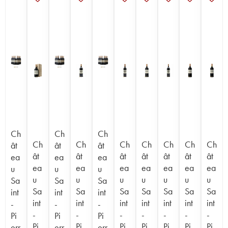
Ch
Ch
Ch
Ch
Ch
Ch
Ch
Ch
Ch
Ch
ât
ât
ât
ât
ât
ât
ât
ât
ât
ât
ea
ea
ea
ea
ea
ea
ea
ea
ea
ea
u
u
u
u
u
u
u
u
u
u
Sa
Sa
Sa
Sa
Sa
Sa
Sa
Sa
Sa
Sa
int
int
int
int
int
int
int
int
int
int
-
-
-
-
-
-
-
-
-
-
Pi
Pi
Pi
Pi
Pi
Pi
Pi
Pi
Pi
Pi
err
err
err