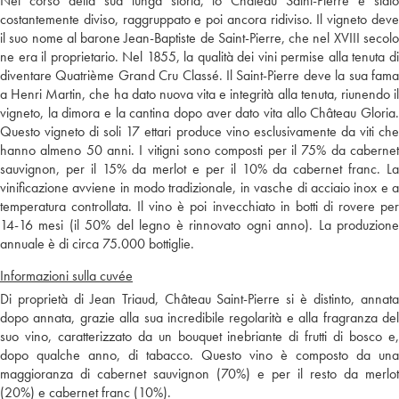
Nel corso della sua lunga storia, lo Château Saint-Pierre è stato
costantemente diviso, raggruppato e poi ancora ridiviso. Il vigneto deve
il suo nome al barone Jean-Baptiste de Saint-Pierre, che nel XVIII secolo
ne era il proprietario. Nel 1855, la qualità dei vini permise alla tenuta di
diventare Quatrième Grand Cru Classé. Il Saint-Pierre deve la sua fama
a Henri Martin, che ha dato nuova vita e integrità alla tenuta, riunendo il
vigneto, la dimora e la cantina dopo aver dato vita allo Château Gloria.
Questo vigneto di soli 17 ettari produce vino esclusivamente da viti che
hanno almeno 50 anni. I vitigni sono composti per il 75% da cabernet
sauvignon, per il 15% da merlot e per il 10% da cabernet franc. La
vinificazione avviene in modo tradizionale, in vasche di acciaio inox e a
temperatura controllata. Il vino è poi invecchiato in botti di rovere per
14-16 mesi (il 50% del legno è rinnovato ogni anno). La produzione
annuale è di circa 75.000 bottiglie.
Informazioni sulla cuvée
Di proprietà di Jean Triaud, Château Saint-Pierre si è distinto, annata
dopo annata, grazie alla sua incredibile regolarità e alla fragranza del
suo vino, caratterizzato da un bouquet inebriante di frutti di bosco e,
dopo qualche anno, di tabacco. Questo vino è composto da una
maggioranza di cabernet sauvignon (70%) e per il resto da merlot
(20%) e cabernet franc (10%).