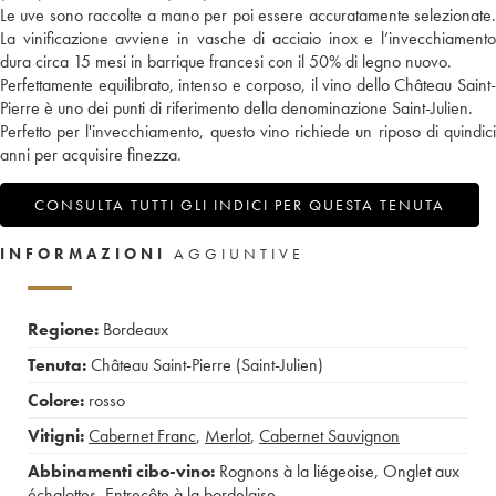
Le uve sono raccolte a mano per poi essere accuratamente selezionate.
La vinificazione avviene in vasche di acciaio inox e l’invecchiamento
dura circa 15 mesi in barrique francesi con il 50% di legno nuovo.
Perfettamente equilibrato, intenso e corposo, il vino dello Château Saint-
Pierre è uno dei punti di riferimento della denominazione Saint-Julien.
Perfetto per l'invecchiamento, questo vino richiede un riposo di quindici
anni per acquisire finezza.
CONSULTA TUTTI GLI INDICI PER QUESTA TENUTA
INFORMAZIONI
AGGIUNTIVE
Regione:
Bordeaux
Tenuta:
Château Saint-Pierre (Saint-Julien)
Colore:
rosso
Vitigni:
Cabernet Franc
,
Merlot
,
Cabernet Sauvignon
Abbinamenti cibo-vino:
Rognons à la liégeoise
,
Onglet aux
échalottes
,
Entrecôte à la bordelaise