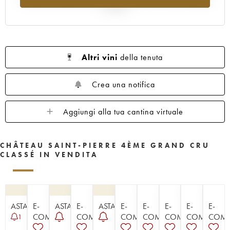
al 2025
Altri vini
della tenuta
Crea una notifica
Aggiungi alla tua cantina virtuale
CHÂTEAU SAINT-PIERRE 4ÈME GRAND CRU
CLASSÉ IN VENDITA
ASTA
E-
ASTA
E-
ASTA
E-
E-
E-
E-
E-
COMMERCE
COMMERCE
COMMERCE
COMMERCE
COMMERCE
COMMERC
COM
1