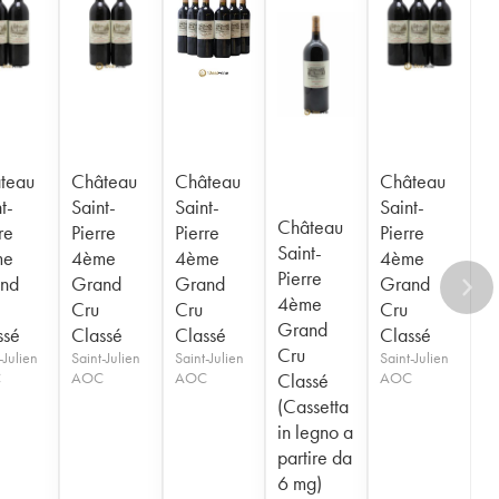
teau
Château
Château
Château
t-
Saint-
Saint-
Saint-
Château
re
Pierre
Pierre
Pierre
Saint-
me
4ème
4ème
4ème
Pierre
nd
Grand
Grand
Grand
4ème
Cru
Cru
Cru
Grand
ssé
Classé
Classé
Classé
Cru
-Julien
Saint-Julien
Saint-Julien
Saint-Julien
C
AOC
AOC
Classé
AOC
(Cassetta
in legno a
partire da
6 mg)