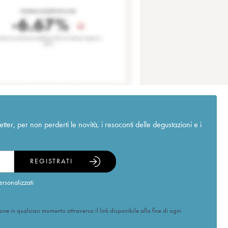
r, per non perderti le novità, i resoconti delle degustazioni e i
REGISTRATI
ersonalizzati
ione in qualsiasi momento attraverso il link disponibile alla fine di ogni