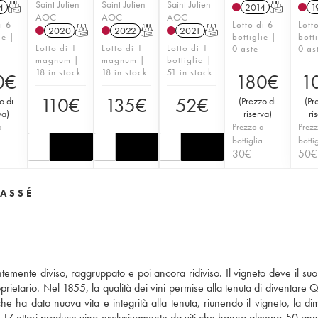
Saint-Julien
Saint-Julien
Saint-Julien
4
T
2014
T
1
AOC
AOC
AOC
i 6
Lotto di 6
Lott
2020
T
2022
T
2021
T
ie |
bottiglie |
bott
Lotto di 1
Lotto di 1
Lotto di 1
0 aste
0 as
magnum |
magnum |
bottiglia |
18 in stock
18 in stock
51 in stock
0
€
180
€
1
110
€
135
€
52
€
o di
(
Prezzo di
(
Pr
va
)
riserva
)
ri
a
Prezzo a
Prezz
a
bottiglia
botti
30
€
50
€
LASSÉ
ntemente diviso, raggruppato e poi ancora ridiviso. Il vigneto deve il su
prietario. Nel 1855, la qualità dei vini permise alla tenuta di diventare 
e ha dato nuova vita e integrità alla tenuta, riunendo il vigneto, la di
 17 ettari produce vino esclusivamente da viti che hanno almeno 50 anni. 