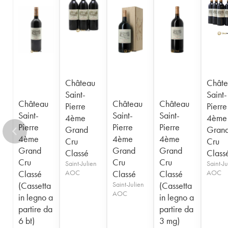
Château
Châte
Saint-
Saint-
Château
Château
Château
Pierre
Pierre
Saint-
Saint-
Saint-
4ème
4ème
Pierre
Pierre
Pierre
Grand
Gran
4ème
4ème
4ème
Cru
Cru
Grand
Grand
Grand
Classé
Class
Cru
Cru
Cru
Saint-Julien
Saint-Ju
Classé
AOC
Classé
Classé
AOC
(Cassetta
Saint-Julien
(Cassetta
AOC
in legno a
in legno a
partire da
partire da
6 bt)
3 mg)