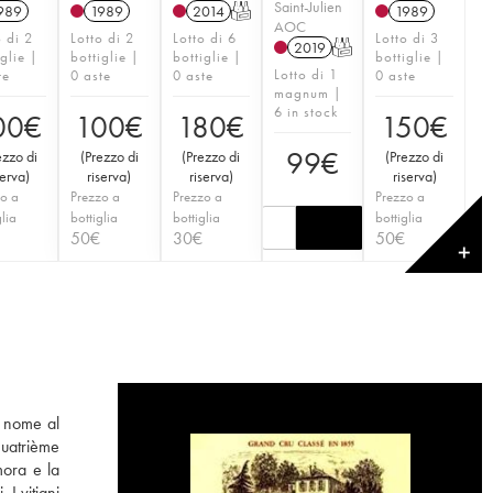
Saint-Julien
989
1989
2014
T
1989
AOC
o di 2
Lotto di 2
Lotto di 6
Lotto di 3
2019
T
iglie |
bottiglie |
bottiglie |
bottiglie |
Lotto di 1
te
0 aste
0 aste
0 aste
magnum |
6 in stock
00
€
100
€
180
€
150
€
99
€
ezzo di
(
Prezzo di
(
Prezzo di
(
Prezzo di
serva
)
riserva
)
riserva
)
riserva
)
o a
Prezzo a
Prezzo a
Prezzo a
glia
bottiglia
bottiglia
bottiglia
50
€
30
€
50
€
✕
o nome al
Quatrième
mora e la
I vitigni