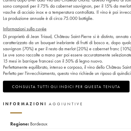
sono composti per il 75% da cabernet sauvignon, per il 15% da merlot 
vasche di acciaio inox e a temperatura controllata. Il vino è poi invec
La produzione annuale è di circa 75.000 bottiglie.
Informazioni sulla cuvée
Di proprietà di Jean Triaud, Château Saint-Pierre si è distinto, annata
caratterizzato da un bouquet inebriante di frutti di bosco e, dopo q
sauvignon (70%) e per il resto da merlot (20%) e cabernet franc (10%)
Le uve sono raccolte a mano per poi essere accuratamente selezionate.
15 mesi in barrique francesi con il 50% di legno nuovo.
Perfettamente equilibrato, intenso e corposo, il vino dello Château Saint
Perfetto per l'invecchiamento, questo vino richiede un riposo di quindici
CONSULTA TUTTI GLI INDICI PER QUESTA TENUTA
INFORMAZIONI
AGGIUNTIVE
Regione:
Bordeaux