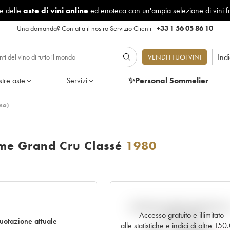
le delle
aste di vini online
ed enoteca con un'ampia selezione di vini f
Una domanda?
Contatta il nostro Servizio Clienti
|
+33 1 56 05 86 10
Ind
VENDI I TUOI VINI
tre aste
Servizi
✨Personal Sommelier
so)
me Grand Cru Classé
1980
Andamento della quotazione i
Accesso gratuito e illimitato
tempo reale
uotazione attuale
alle statistiche e indici di oltre 15