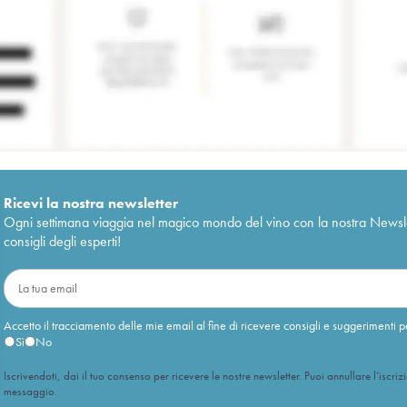
Ricevi la nostra newsletter
Ogni settimana viaggia nel magico mondo del vino con la nostra Newslette
consigli degli esperti!
Accetto il tracciamento delle mie email al fine di ricevere consigli e suggerimenti p
Sì
No
Iscrivendoti, dai il tuo consenso per ricevere le nostre newsletter. Puoi annullare l’iscriz
messaggio.