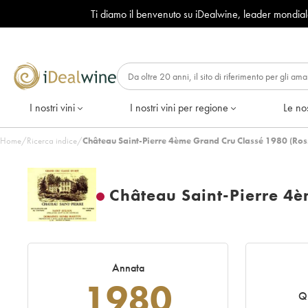
Ti diamo il benvenuto su iDealwine, leader mondia
I nostri vini
I nostri vini per regione
Le nos
Home
/
Ricerca indice
/
Château Saint-Pierre 4ème Grand Cru Classé 1980 (Ros
Château Saint-Pierre 4è
Annata
1980
Q