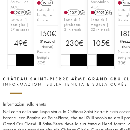
Saint-Julien
Saint-Julien
1989
201
AOC
AOC
Lotto di 3
Lotto d
2019
T
2021
T
2021
T
bottiglie |
bottigl
Lotto di 1
Lotto di 1
Lotto di 1
0 aste
0 aste
bottiglia |
jéroboam |
magnum |
27 in stock
2 in stock
32 in stock
150
€
18
49
€
230
€
105
€
(
Prezzo di
(
Prezz
riserva
)
riser
Prezzo a
Prezzo 
bottiglia
bottigli
50
€
30
€
CHÂTEAU SAINT-PIERRE 4ÈME GRAND CRU C
INFORMAZIONI SULLA TENUTA E SULLA CUVÉE
Informazioni sulla tenuta
Nel corso della sua lunga storia, lo Château Saint-Pierre è stato costa
barone Jean-Baptiste de Saint-Pierre, che nel XVIII secolo ne era il pro
Grand Cru Classé. Il Saint-Pierre deve la sua fama a Henri Martin, ch
cantina dopo aver dato vita allo Château Gloria. Questo vigneto di soli