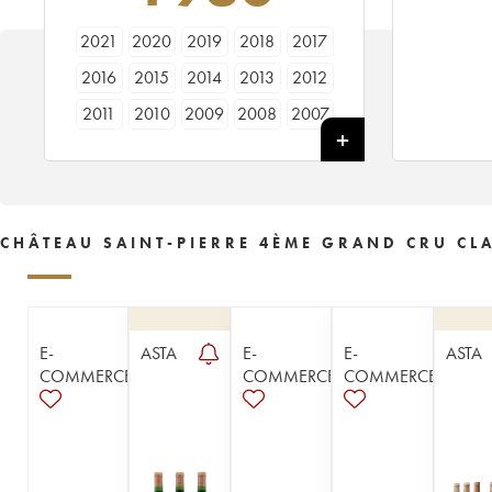
2021
2020
2019
2018
2017
2016
2015
2014
2013
2012
2011
2010
2009
2008
2007
2006
2005
2004
2003
2002
2001
2000
1999
1998
1997
1996
1995
1994
1993
1992
CHÂTEAU SAINT-PIERRE 4ÈME GRAND CRU CLA
1991
1990
1989
1988
1987
1986
1985
1984
1983
1982
1981
1980
1979
1978
1977
E-
ASTA
E-
E-
ASTA
1976
1975
1974
1971
1970
COMMERCE
COMMERCE
COMMERCE
1966
1962
1961
1959
1954
1949
1939
1921