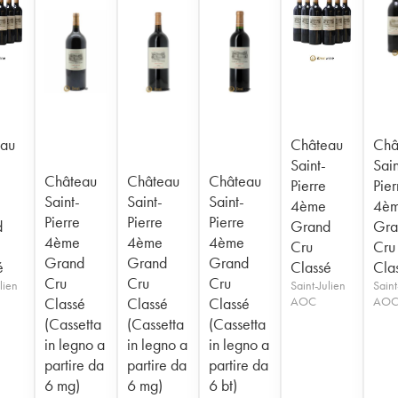
au
Château
Châ
Saint-
Sain
Château
Château
Château
Pierre
Pier
Saint-
Saint-
Saint-
4ème
4è
Pierre
Pierre
Pierre
d
Grand
Gra
4ème
4ème
4ème
Cru
Cru
Grand
Grand
Grand
é
Classé
Cla
Cru
Cru
Cru
lien
Saint-Julien
Saint
Classé
Classé
Classé
AOC
AO
(Cassetta
(Cassetta
(Cassetta
in legno a
in legno a
in legno a
partire da
partire da
partire da
6 mg)
6 mg)
6 bt)