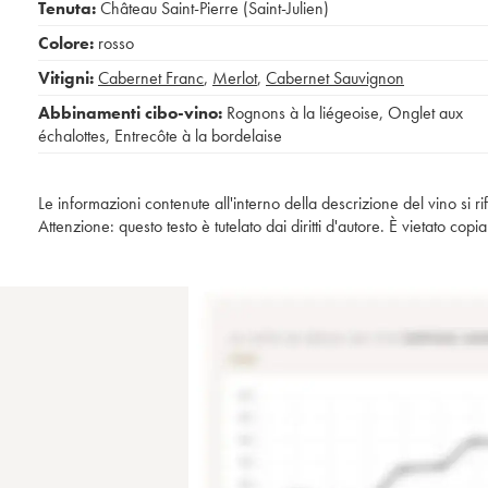
Tenuta:
Château Saint-Pierre (Saint-Julien)
Colore:
rosso
Vitigni:
Cabernet Franc
,
Merlot
,
Cabernet Sauvignon
Abbinamenti cibo-vino:
Rognons à la liégeoise
,
Onglet aux
échalottes
,
Entrecôte à la bordelaise
Le informazioni contenute all'interno della descrizione del vino si r
Attenzione: questo testo è tutelato dai diritti d'autore. È vietato co