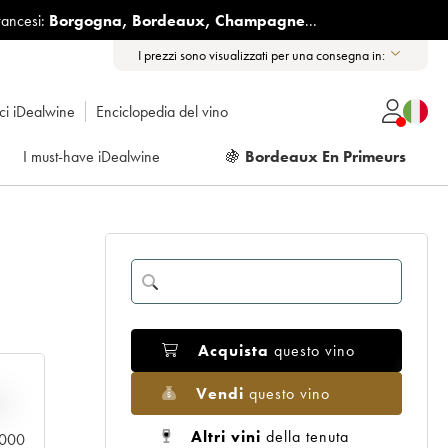
rancesi:
Borgogna
,
Bordeaux
,
Champagne
...
I prezzi sono visualizzati per una consegna in:
ici iDealwine
Enciclopedia del vino
I must-have iDealwine
🍇
Bordeaux En Primeurs
Acquista
questo vino
Vendi
questo vino
n
Altri vini
della tenuta
0.000