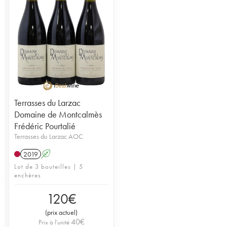
Terrasses du Larzac
Domaine de Montcalmès
Frédéric Pourtalié
Terrasses du Larzac AOC
2019
A
Lot de 3 bouteilles | 5
enchères
120
€
(
prix actuel
)
40
€
Prix à l'unité