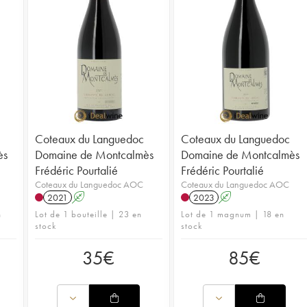
Coteaux du Languedoc
Coteaux du Languedoc
ès
Domaine de Montcalmès
Domaine de Montcalmès
Frédéric Pourtalié
Frédéric Pourtalié
Coteaux du Languedoc AOC
Coteaux du Languedoc AOC
2021
A
2023
A
n
Lot de 1 bouteille | 23 en
Lot de 1 magnum | 18 en
stock
stock
35
€
85
€