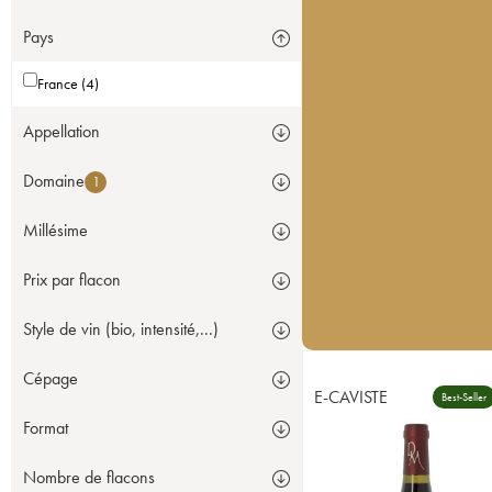
Pays
France (4)
Appellation
Domaine
1
Millésime
Prix par flacon
Style de vin (bio, intensité,...)
Cépage
E-CAVISTE
Best-Seller
Format
Nombre de flacons