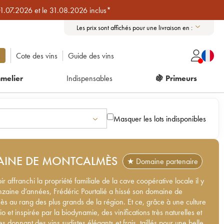
01.07.2026 et le 31.08.2026 inclus*
Les prix sont affichés pour une livraison en :
Cote des vins
Guide des vins
melier
Indispensables
🍇 Primeurs
Masquer les lots indisponibles
INE DE MONTCALMÈS
★ Domaine partenaire
r affranchi la propriété familiale de la cave coopérative locale il y
nzaine d’années, Frédéric Pourtalié a hissé son domaine de
s au rang des plus grands de la région. Et ce, grâce à une culture
bio et inspirée par la biodynamie, des vinifications très naturelles et
es donnant des vins sudistes élégants et frais, taillés pour une belle