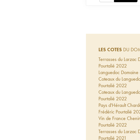
LES COTES
DU DOM
Terrasses du Larzac
Pourtalié
2022
Languedoc Domaine d
Coteaux du Languedo
Pourtalié
2022
Coteaux du Languedo
Pourtalié
2022
Pays d'Hérault Char
Frédéric Pourtalié
20
Vin de France Cheni
Pourtalié
2022
Terrasses du Larzac
Pourtalié
2021