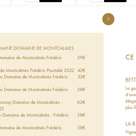
1
AINE DOMAINE DE MONTCALMES
CE 
 Domaine de Montcalmès Frédéric
39
€
e Montcalmès Frédéric Pourtalié
2022
42
€
c Domaine de Montcalmès Frédéric
52
€
BET
La ga
c Domaine de Montcalmès Frédéric
38
€
d’une
éléga
donnay Domaine de Montcalmès -
63
€
plus 
22
n Domaine de Montcalmès - Frédéric
58
€
LA 
 Domaine de Montcalmès Frédéric
38
€
Vigne