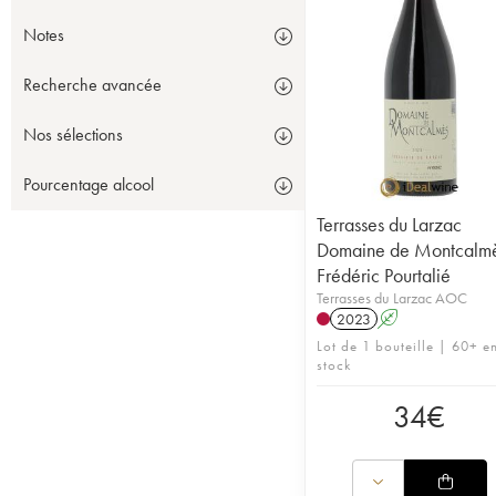
Notes
Recherche avancée
Nos sélections
Pourcentage alcool
Terrasses du Larzac
Domaine de Montcalm
Frédéric Pourtalié
Terrasses du Larzac AOC
2023
A
Lot de 1 bouteille | 60+ e
stock
34
€