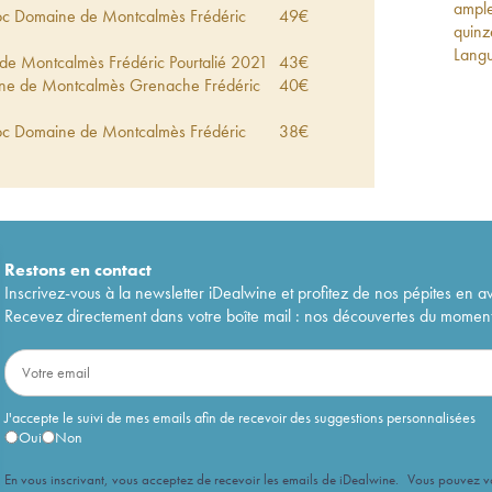
ample
c Domaine de Montcalmès Frédéric
49
€
quinz
Lang
e Montcalmès Frédéric Pourtalié
2021
43
€
ne de Montcalmès Grenache Frédéric
40
€
c Domaine de Montcalmès Frédéric
38
€
n Domaine de Montcalmès - Frédéric
44
€
e de Montcalmès - Frédéric Pourtalié
39
€
 Domaine de Montcalmès Frédéric
40
€
Restons en
contact
Inscrivez-vous à la newsletter iDealwine et profitez de nos pépites en a
e Montcalmès Frédéric Pourtalié
2020
48
€
Recevez directement dans votre boîte mail : nos découvertes du moment, 
ne de Montcalmès Grenache Frédéric
43
€
 - La Sy Frédéric Pourtalié
2020
57
€
c Domaine de Montcalmès Frédéric
36
€
J'accepte le suivi de mes emails afin de recevoir des suggestions personnalisées
Oui
Non
c Domaine de Montcalmès Frédéric
42
€
En vous inscrivant, vous acceptez de recevoir les emails de iDealwine. Vous pouvez 