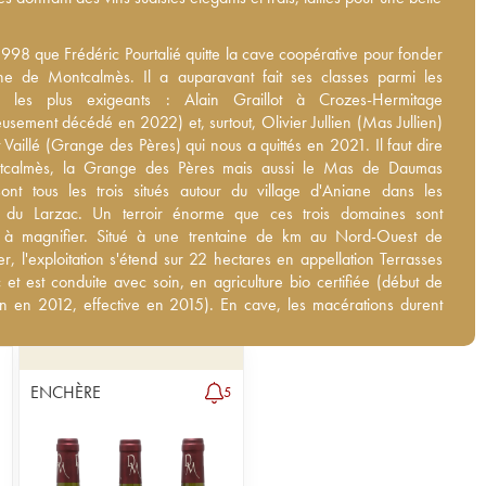
1998 que Frédéric Pourtalié quitte la cave coopérative pour fonder
1998 que Frédéric Pourtalié quitte la cave coopérative pour fonder
e de Montcalmès. Il a auparavant fait ses classes parmi les
ne de Montcalmès. Il a auparavant fait ses classes parmi les
 les plus exigeants : Alain Graillot à Crozes-Hermitage
s les plus exigeants : Alain Graillot à Crozes-Hermitage
usement décédé en 2022) et, surtout, Olivier Jullien (Mas Jullien)
usement décédé en 2022) et, surtout, Olivier Jullien (Mas Jullien)
 Vaillé (Grange des Pères) qui nous a quittés en 2021. Il faut dire
 Vaillé (Grange des Pères) qui nous a quittés en 2021. Il faut dire
calmès, la Grange des Pères mais aussi le Mas de Daumas Gassac
calmès, la Grange des Pères mais aussi le Mas de Daumas
les trois situés autour du village d'Aniane dans les Terrasses du
ont tous les trois situés autour du village d'Aniane dans les
n terroir énorme que ces trois domaines sont parvenus à magnifier.
s du Larzac. Un terroir énorme que ces trois domaines sont
ne trentaine de km au Nord-Ouest de Montpellier, l'exploitation
 à magnifier. Situé à une trentaine de km au Nord-Ouest de
ur 22 hectares en appellation Terrasses du Larzac et est conduite
er, l'exploitation s'étend sur 22 hectares en appellation Terrasses
 en agriculture bio certifiée (début de conversion en 2012, effective
 et est conduite avec soin, en agriculture bio certifiée (début de
 En cave, les macérations durent environ 30 jours et l'élevage se
n en 2012, effective en 2015). En cave, les macérations durent
ûts de chêne ancien. Les vins de Montcalmès n'ont cessé de gagner
0 jours et l'élevage se fait en fûts de chêne ancien. Les vins de
on et en équilibre pour se hisser parmi les plus beaux crus
ès n'ont cessé de gagner en précision et en équilibre pour se
iens.
rmi les plus beaux crus languedociens.
ENCHÈRE
5
ormations :
ormations :
Lire l'article du blog sur le domaine de Montcalmès
Lire l'article du blog sur le domaine de Montcalmès