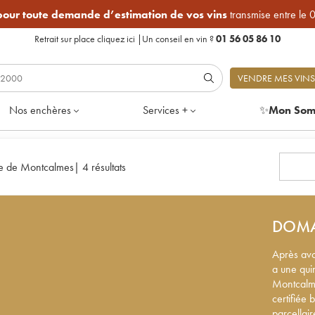
 pour toute demande d’estimation de vos vins
transmise entre le 
Retrait sur place
cliquez ici
|
Un conseil en vin ?
01 56 05 86 10
VENDRE MES VINS
Nos enchères
Services +
✨
Mon Som
e de Montcalmes
|
4 résultats
DOMA
Après avoi
a une qui
Montcalmè
certifiée 
parcellair