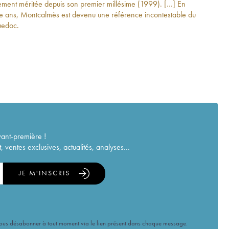
ment méritée depuis son premier millésime (1999). […] En
e ans, Montcalmès est devenu une référence incontestable du
uedoc.
vant-première !
ventes exclusives, actualités, analyses...
JE M'INSCRIS
vous désabonner à tout moment via le lien présent dans chaque message.