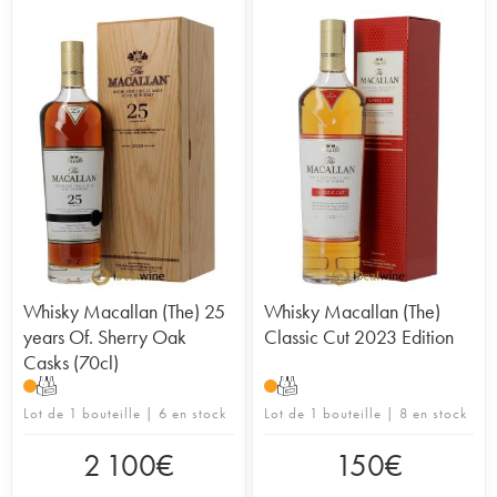
Whisky Macallan (The) 25
Whisky Macallan (The)
years Of. Sherry Oak
Classic Cut 2023 Edition
Casks (70cl)
T
T
Lot de 1 bouteille | 6 en stock
Lot de 1 bouteille | 8 en stock
2 100
€
150
€