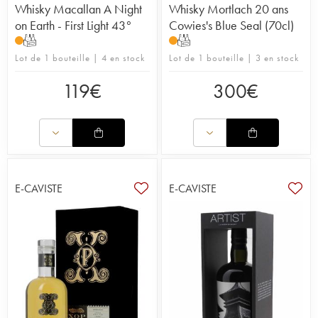
Whisky Macallan A Night
Whisky Mortlach 20 ans
on Earth - First Light 43°
Cowies's Blue Seal (70cl)
T
T
Lot de 1 bouteille | 4 en stock
Lot de 1 bouteille | 3 en stock
119
€
300
€
E-CAVISTE
E-CAVISTE