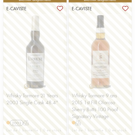
E-CAVISTE
E-CAVISTE
Whisky Tormore 21 Years
Whisky Tormore 9 ans
2003 Single Cask 48.4°
2015 1st Fill Oloroso
Sherry Butts 100 Proof
Signatory Vintage
2003
T
T
Lot de 1 bouteille | 0 en stock
Lot de 1 bouteille | 0 en stock