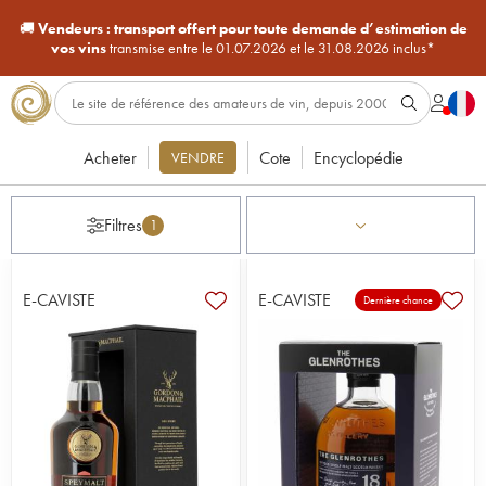
🚚
Vendeurs :
transport offert pour toute demande d’estimation de
vos vins
transmise entre le 01.07.2026 et le 31.08.2026 inclus*
Acheter
Cote
Encyclopédie
VENDRE
Filtres
1
E-CAVISTE
E-CAVISTE
Dernière chance