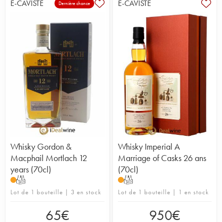
E-CAVISTE
E-CAVISTE
Dernière chance
Whisky Gordon &
Whisky Imperial A
Macphail Mortlach 12
Marriage of Casks 26 ans
years (70cl)
(70cl)
T
T
Lot de 1 bouteille | 3 en stock
Lot de 1 bouteille | 1 en stock
65
€
950
€