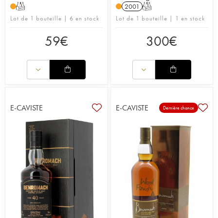
T
2001
T
Lot de 1 bouteille | 6 en stock
Lot de 1 bouteille | 1 en stock
59
€
300
€
E-CAVISTE
E-CAVISTE
Dernière chance