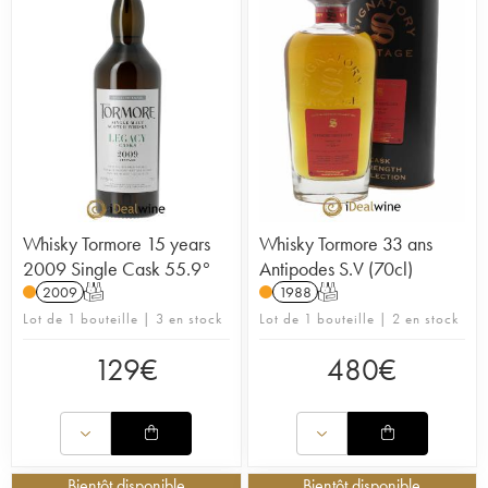
Whisky Tormore 15 years
Whisky Tormore 33 ans
2009 Single Cask 55.9°
Antipodes S.V (70cl)
2009
T
1988
T
Lot de 1 bouteille | 3 en stock
Lot de 1 bouteille | 2 en stock
129
€
480
€
Bientôt disponible
Bientôt disponible