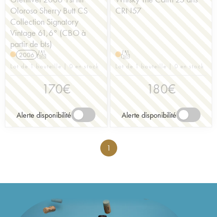
Oloroso Sherry Butt CS
CRN57
Collection Signatory
Vintage 61,6° (CBO à
partir de bts)
2006
T
T
Lot de 1 bouteille | 0 en stock
Lot de 1 bouteille | 0 en stock
170
€
180
€
Alerte disponibilité
Alerte disponibilité
1