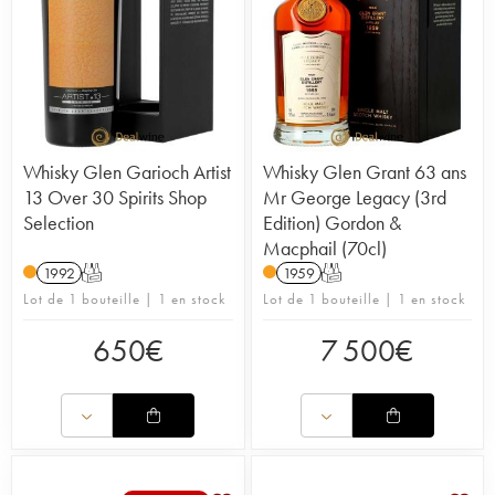
Whisky Glen Garioch Artist
Whisky Glen Grant 63 ans
13 Over 30 Spirits Shop
Mr George Legacy (3rd
Selection
Edition) Gordon &
Macphail (70cl)
1992
T
1959
T
Lot de 1 bouteille | 1 en stock
Lot de 1 bouteille | 1 en stock
650
€
7 500
€