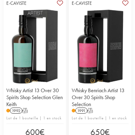
E-CAVISTE
E-CAVISTE
Whisky Artist 13 Over 30
Whisky Benriach Artist 13
Spirits Shop Selection Glen
Over 30 Spirits Shop
Keith
Selection
1992
T
1991
T
Lot de 1 bouteille | 1 en stock
Lot de 1 bouteille | 1 en stock
600
€
650
€