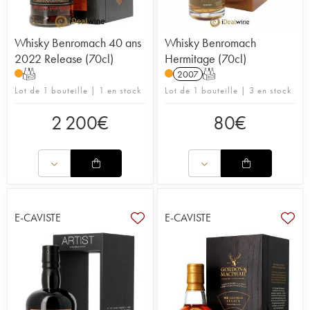
Whisky Benromach 40 ans
Whisky Benromach
2022 Release (70cl)
Hermitage (70cl)
T
2007
T
Lot de 1 bouteille | 1 en stock
Lot de 1 bouteille | 3 en stock
2 200
€
80
€
E-CAVISTE
E-CAVISTE