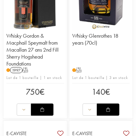
Whisky Gordon &
Whisky Glenrothes 18
Macphail Speymalt from
years (70cl)
Macallan 27 ans 2nd Fill
Sherry Hogshead
Foundations
1997
T
T
Lot de 1 bouteille | 1 en stock
Lot de 1 bouteille | 3 en stock
750
€
140
€
E-CAVISTE
E-CAVISTE