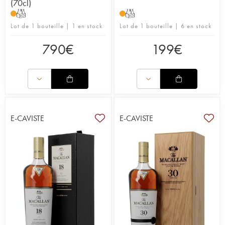
(70cl)
T
T
Lot de 1 bouteille | 1 en stock
Lot de 1 bouteille | 6 en stock
790
€
199
€
E-CAVISTE
E-CAVISTE