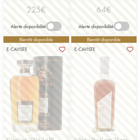
225
€
64
€
Alerte disponibilité
Alerte disponibilité
Bientôt disponible
Bientôt disponible
E-CAVISTE
E-CAVISTE
Glenlivet 2006 1st fill
Whisky The Cairn 25 ans