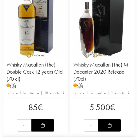
Whisky Macallan (The)
Whisky Macallan (The) M
Double Cask 12 years Old
Decanter 2020 Release
(70 cl)
(70cl)
T
T
Lot de 1 bouteille | 18 en stock
Lot de 1 bouteille | 1 en stock
85
€
5 500
€