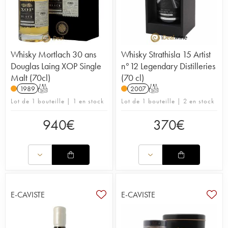
Whisky Mortlach 30 ans
Whisky Strathisla 15 Artist
Douglas Laing XOP Single
n°12 Legendary Distilleries
Malt (70cl)
(70 cl)
1989
T
2007
T
Lot de 1 bouteille | 1 en stock
Lot de 1 bouteille | 2 en stock
940
€
370
€
E-CAVISTE
E-CAVISTE