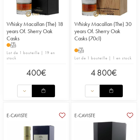
Whisky Macallan (The) 18
Whisky Macallan (The) 30
years Of. Sherry Oak
years Of. Sherry Oak
Casks
Casks (70cl)
T
T
Lot de 1 bouteille | 19 en
stock
Lot de 1 bouteille | 1 en stock
400
€
4 800
€
E-CAVISTE
E-CAVISTE