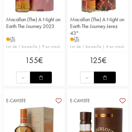
Macallan (The) A Night on
Macallan (The) A Night on
Earth The Journey 2023
Earth The Journey Jerez
43°
T
T
Lot de 1 bouteille | 9 en stock
Lot de 1 bouteille | 4 en stock
155
€
125
€
E-CAVISTE
E-CAVISTE