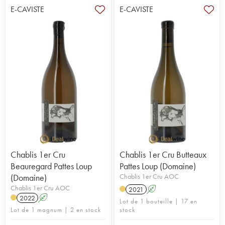
E-CAVISTE
E-CAVISTE
Chablis 1er Cru
Chablis 1er Cru Butteaux
Beauregard Pattes Loup
Pattes Loup (Domaine)
(Domaine)
Chablis 1er Cru AOC
Chablis 1er Cru AOC
2021
A
2022
A
Lot de 1 bouteille | 17 en
Lot de 1 magnum | 2 en stock
stock