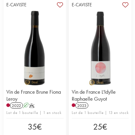
E-CAVISTE
E-CAVISTE
Vin de France Brune Fiona
Vin de France L'Idylle
Leroy
Raphaelle Guyot
2022
A
K
2023
Lot de 1 bouteille | 1 en stock
Lot de 1 bouteille | 13 en stock
35
€
25
€