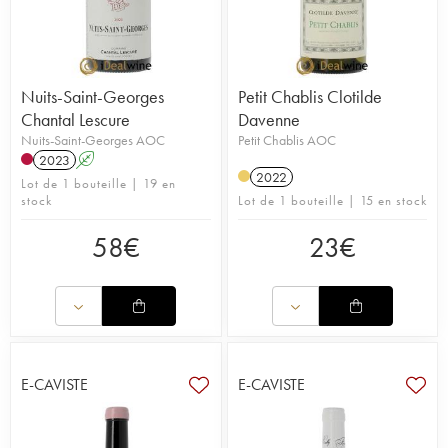
Nuits-Saint-Georges
Petit Chablis Clotilde
Chantal Lescure
Davenne
Nuits-Saint-Georges AOC
Petit Chablis AOC
2023
A
2022
Lot de 1 bouteille | 19 en
stock
Lot de 1 bouteille | 15 en stock
58
€
23
€
E-CAVISTE
E-CAVISTE