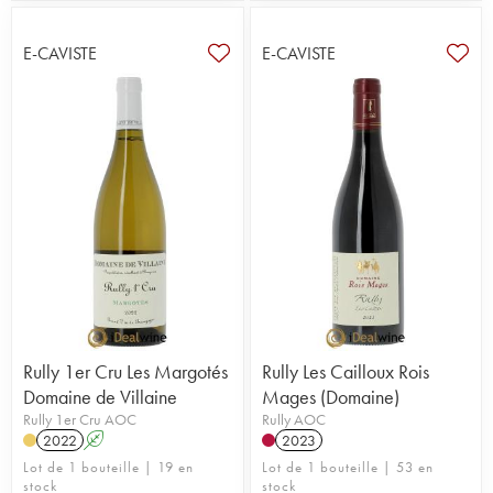
E-CAVISTE
E-CAVISTE
Rully 1er Cru Les Margotés
Rully Les Cailloux Rois
Domaine de Villaine
Mages (Domaine)
Rully 1er Cru AOC
Rully AOC
2022
A
2023
Lot de 1 bouteille | 19 en
Lot de 1 bouteille | 53 en
stock
stock