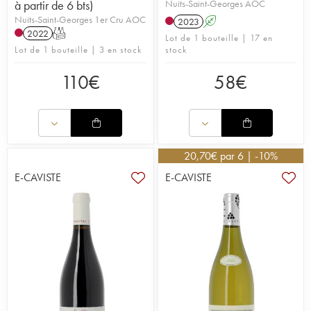
à partir de 6 bts)
Nuits-Saint-Georges AOC
Nuits-Saint-Georges 1er Cru AOC
2023
A
2022
T
Lot de 1 bouteille | 17 en
Lot de 1 bouteille | 3 en stock
stock
110
€
58
€
20,70
€
par 6 | -10%
E-CAVISTE
E-CAVISTE