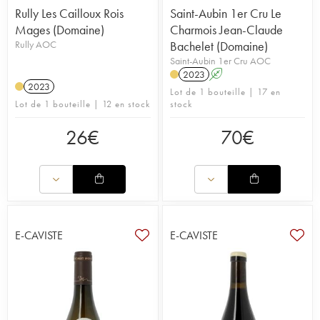
Rully Les Cailloux Rois
Saint-Aubin 1er Cru Le
Mages (Domaine)
Charmois Jean-Claude
Rully AOC
Bachelet (Domaine)
Saint-Aubin 1er Cru AOC
2023
A
2023
Lot de 1 bouteille | 17 en
Lot de 1 bouteille | 12 en stock
stock
26
€
70
€
E-CAVISTE
E-CAVISTE