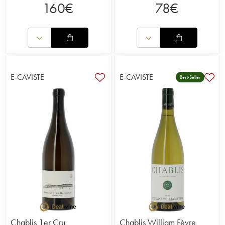
160
€
78
€
E-CAVISTE
E-CAVISTE
Best-Seller
Chablis 1er Cru
Chablis William Fèvre