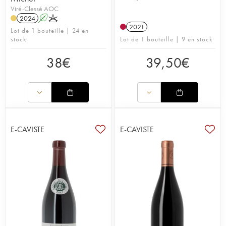
Viré-Clessé AOC
2024
A
K
2021
Lot de 1 bouteille | 24 en
stock
Lot de 1 bouteille | 9 en stock
38
€
39,50
€
E-CAVISTE
E-CAVISTE