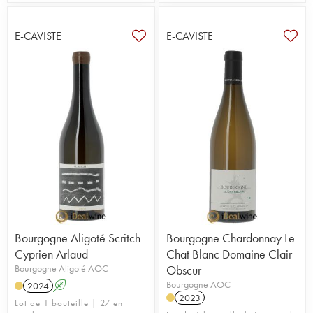
E-CAVISTE
E-CAVISTE
Bourgogne Aligoté Scritch
Bourgogne Chardonnay Le
Cyprien Arlaud
Chat Blanc Domaine Clair
Bourgogne Aligoté AOC
Obscur
Bourgogne AOC
2024
A
2023
Lot de 1 bouteille | 27 en