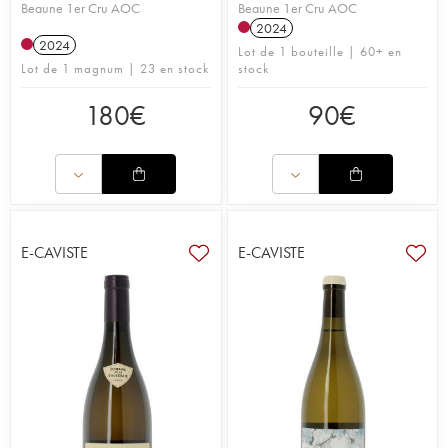
Beaune 1er Cru AOC
Beaune 1er Cru AOC
2024
2024
Lot de 1 bouteille | 60+ en
Lot de 1 magnum | 23 en stock
stock
180
€
90
€
E-CAVISTE
E-CAVISTE