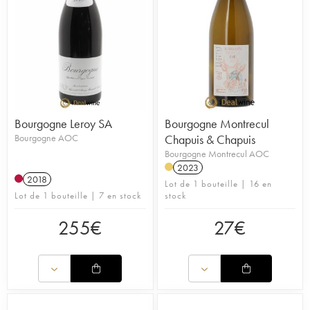
Bourgogne Leroy SA
Bourgogne Montrecul
Bourgogne AOC
Chapuis & Chapuis
Bourgogne Montrecul AOC
2023
2018
Lot de 1 bouteille | 16 en
Lot de 1 bouteille | 7 en stock
stock
255
€
27
€