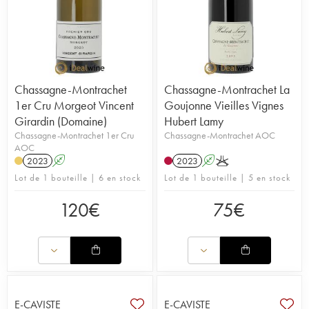
Chassagne-Montrachet
Chassagne-Montrachet La
1er Cru Morgeot Vincent
Goujonne Vieilles Vignes
Girardin (Domaine)
Hubert Lamy
Chassagne-Montrachet 1er Cru
Chassagne-Montrachet AOC
AOC
2023
A
2023
A
K
Lot de 1 bouteille | 6 en stock
Lot de 1 bouteille | 5 en stock
120
€
75
€
E-CAVISTE
E-CAVISTE