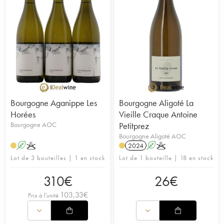
Bourgogne Aganippe Les
Bourgogne Aligoté La
Horées
Vieille Craque Antoine
Bourgogne AOC
Petitprez
Bourgogne Aligoté AOC
A
K
2024
A
K
Lot de 3 bouteilles | 1 en stock
Lot de 1 bouteille | 18 en stock
310
€
26
€
103,33
€
Prix à l'unité