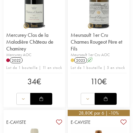
Mercurey Clos de la
Meursault 1er Cru
Maladière Château de
Charmes Rougeot Père et
Chamirey
Fils
Mercurey AOC
Meursault 1er Cru AOC
2022
2023
A
Lot de 1 bouteille | 11 en stock
Lot de 1 bouteille | 5 en stock
34
€
110
€
28,80
€
par 6 | -10%
E-CAVISTE
E-CAVISTE