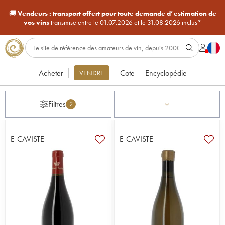
🚚
Vendeurs :
transport offert pour toute demande d’estimation de
vos vins
transmise entre le 01.07.2026 et le 31.08.2026 inclus*
Acheter
Cote
Encyclopédie
VENDRE
Filtres
2
E-CAVISTE
E-CAVISTE