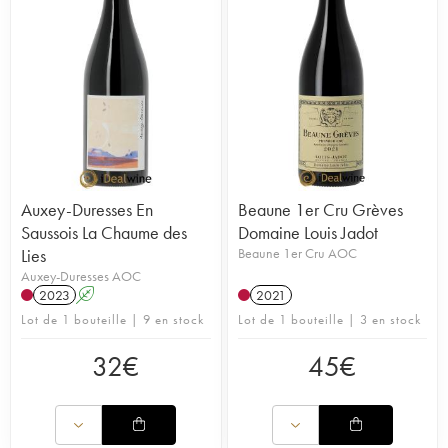
Auxey-Duresses En
Beaune 1er Cru Grèves
Saussois La Chaume des
Domaine Louis Jadot
Lies
Beaune 1er Cru AOC
Auxey-Duresses AOC
2023
A
2021
Lot de 1 bouteille | 9 en stock
Lot de 1 bouteille | 3 en stock
32
€
45
€