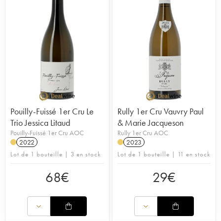
Pouilly-Fuissé 1er Cru Le
Rully 1er Cru Vauvry Paul
Trio Jessica Litaud
& Marie Jacqueson
Pouilly-Fuissé 1er Cru AOC
Rully 1er Cru AOC
2022
2023
Lot de 1 bouteille | 3 en stock
Lot de 1 bouteille | 11 en stock
68
€
29
€