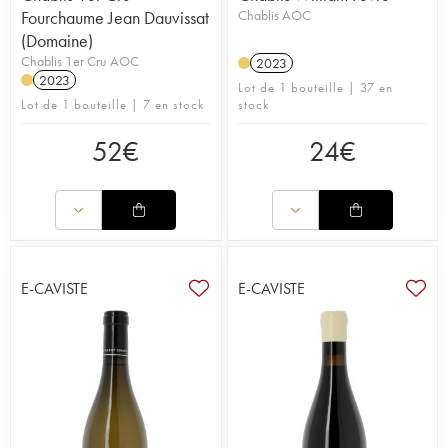
Fourchaume Jean Dauvissat
Chablis AOC
(Domaine)
Chablis 1er Cru AOC
2023
2023
Lot de 1 bouteille | 37 en
Lot de 1 bouteille | 7 en stock
stock
52
€
24
€
E-CAVISTE
E-CAVISTE