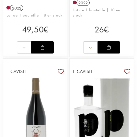
2022
2022
Lot de 1 bouteille | 10 en
Lot de 1 bouteille | 8 en stock
stock
49,50
€
26
€
E-CAVISTE
E-CAVISTE