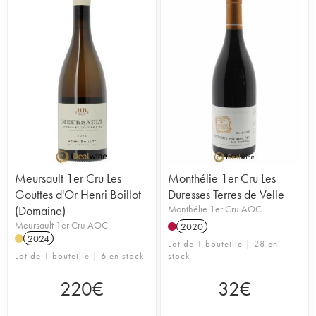
Meursault 1er Cru Les
Monthélie 1er Cru Les
Gouttes d'Or Henri Boillot
Duresses Terres de Velle
(Domaine)
Monthélie 1er Cru AOC
Meursault 1er Cru AOC
2020
2024
Lot de 1 bouteille | 28 en
Lot de 1 bouteille | 6 en stock
stock
220
€
32
€