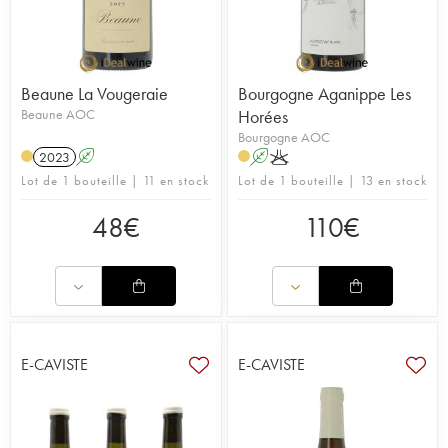
Beaune La Vougeraie
Bourgogne Aganippe Les
Beaune AOC
Horées
Bourgogne AOC
2023
A
A
K
Lot de 1 bouteille | 11 en stock
Lot de 1 bouteille | 13 en stock
48
€
110
€
E-CAVISTE
E-CAVISTE