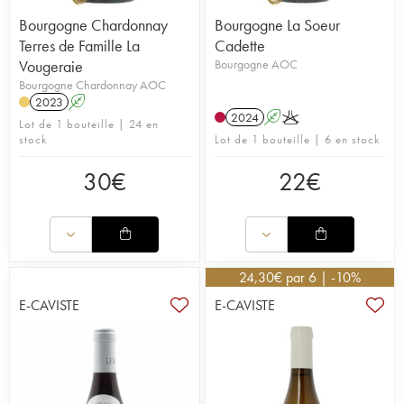
Bourgogne Chardonnay
Bourgogne La Soeur
Terres de Famille La
Cadette
Vougeraie
Bourgogne AOC
Bourgogne Chardonnay AOC
2023
A
2024
A
K
Lot de 1 bouteille | 24 en
stock
Lot de 1 bouteille | 6 en stock
30
€
22
€
24,30
€
par 6 | -10%
E-CAVISTE
E-CAVISTE