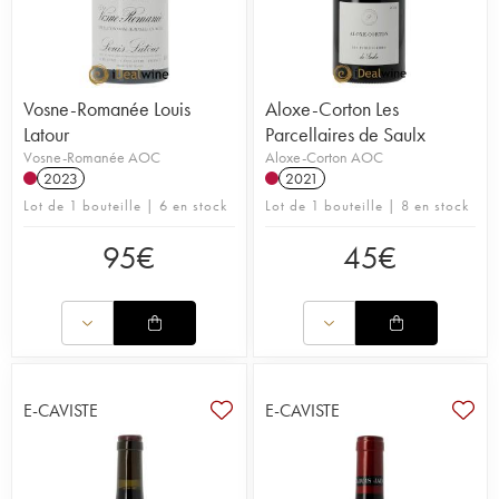
Vosne-Romanée Louis
Aloxe-Corton Les
Latour
Parcellaires de Saulx
Vosne-Romanée AOC
Aloxe-Corton AOC
2023
2021
Lot de 1 bouteille | 6 en stock
Lot de 1 bouteille | 8 en stock
95
€
45
€
E-CAVISTE
E-CAVISTE