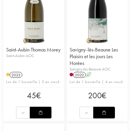
Saint-Aubin Thomas Morey
Savigny-lès-Beaune Les
Saint-Aubin AOC
Plaisirs et les jours Les
Horées
Savigny-lès-Beaune AOC
2023
2022
A
Lot de 1 bouteille | 5 en stock
Lot de 1 bouteille | 4 en stock
45
€
200
€