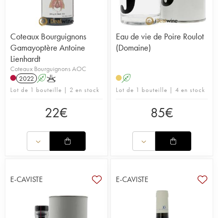
Coteaux Bourguignons
Eau de vie de Poire Roulot
Gamayoptère Antoine
(Domaine)
Lienhardt
Coteaux Bourguignons AOC
2022
A
K
A
Lot de 1 bouteille | 2 en stock
Lot de 1 bouteille | 4 en stock
22
€
85
€
E-CAVISTE
E-CAVISTE