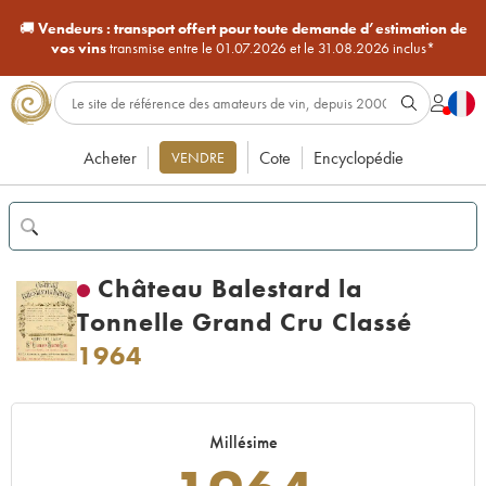
🚚
Vendeurs :
transport offert pour toute demande d’estimation de
vos vins
transmise entre le 01.07.2026 et le 31.08.2026 inclus*
Acheter
Cote
Encyclopédie
VENDRE
Château Balestard la
Tonnelle Grand Cru Classé
1964
Millésime