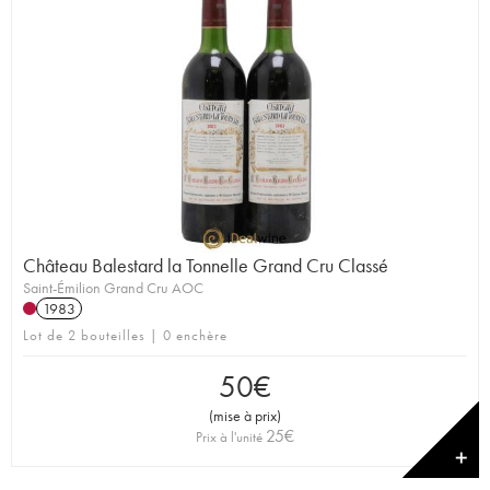
Château Balestard la Tonnelle Grand Cru Classé
Saint-Émilion Grand Cru AOC
1983
Lot de 2 bouteilles | 0 enchère
50
€
(
mise à prix
)
25
€
Prix à l'unité
✕