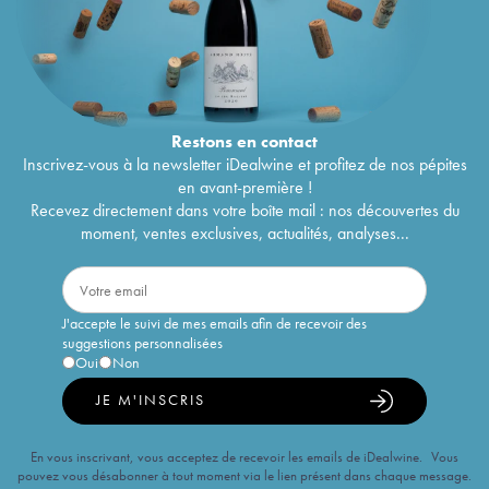
Restons en
contact
Inscrivez-vous à la newsletter iDealwine et profitez de nos pépites
en avant-première !
Recevez directement dans votre boîte mail : nos découvertes du
moment, ventes exclusives, actualités, analyses...
J'accepte le suivi de mes emails afin de recevoir des
suggestions personnalisées
Oui
Non
JE M'INSCRIS
En vous inscrivant, vous acceptez de recevoir les emails de iDealwine. Vous
pouvez vous désabonner à tout moment via le lien présent dans chaque message.