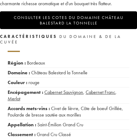
charmante richesse aromatique et d'un bouquet très flatteur.
CONSULTER LES COTES DU DOMAINE CHÂTEAU
BALESTARD LA TONNELLE
CARACTÉRISTIQUES
DU DOMAINE & DE LA
CUVÉE
Région :
Bordeaux
Domaine :
Château Balestard la Tonnelle
Couleur :
rouge
Encépagement :
Cabernet Sauvignon
,
Cabernet Franc
,
Merlot
Accords mets-vins :
Civet de lièvre
,
Côte de boeuf Grillée
,
Poularde de bresse sautée aux morilles
Appellation :
Saint-Émilion Grand Cru
Classement :
Grand Cru Classé