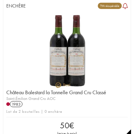
ENCHÈRE
TVA récupérable
Château Balestard la Tonnelle Grand Cru Classé
Saint-Émilion Grand Cru AOC
1983
Lot de 2 bouteilles | 0 enchère
50
€
(
mise à prix
)