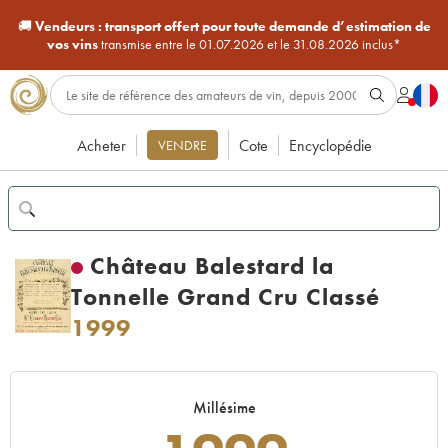
🚚
Vendeurs :
transport offert pour toute demande d’estimation de
vos vins
transmise entre le 01.07.2026 et le 31.08.2026 inclus*
Acheter
Cote
Encyclopédie
VENDRE
Château Balestard la
Tonnelle Grand Cru Classé
1999
Millésime