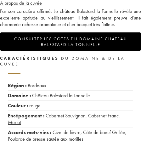
A propos de la cuvée
Par son caractère affirmé, Le château Balestard la Tonnelle révèle une
excellente aptitude au vieillissement. Il fait également preuve d'une
charmante richesse aromatique et d'un bouquet très flatteur.
CONSULTER LES COTES DU DOMAINE CHÂTEAU
BALESTARD LA TONNELLE
CARACTÉRISTIQUES
DU DOMAINE & DE LA
CUVÉE
Région :
Bordeaux
Domaine :
Château Balestard la Tonnelle
Couleur :
rouge
Encépagement :
Cabernet Sauvignon
,
Cabernet Franc
,
Merlot
Accords mets-vins :
Civet de lièvre
,
Côte de boeuf Grillée
,
Poularde de bresse sautée aux morilles