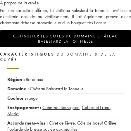
A propos de la cuvée
Par son caractère affirmé, Le château Balestard la Tonnelle révèle une
excellente aptitude au vieillissement. Il fait également preuve d'une
charmante richesse aromatique et d'un bouquet très flatteur.
CONSULTER LES COTES DU DOMAINE CHÂTEAU
BALESTARD LA TONNELLE
CARACTÉRISTIQUES
DU DOMAINE & DE LA
CUVÉE
Région :
Bordeaux
Domaine :
Château Balestard la Tonnelle
Couleur :
rouge
Encépagement :
Cabernet Sauvignon
,
Cabernet Franc
,
Merlot
Accords mets-vins :
Civet de lièvre
,
Côte de boeuf Grillée
,
Poularde de bresse sautée aux morilles