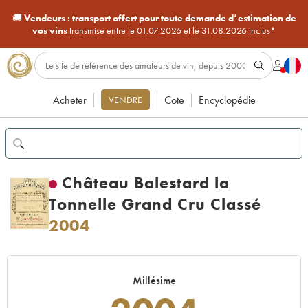
🚚
Vendeurs :
transport offert pour toute demande d’estimation de
vos vins
transmise entre le 01.07.2026 et le 31.08.2026 inclus*
Acheter
Cote
Encyclopédie
VENDRE
Château Balestard la
Tonnelle Grand Cru Classé
2004
Millésime