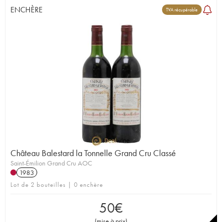
ENCHÈRE
TVA récupérable
Château Balestard la Tonnelle Grand Cru Classé
Saint-Émilion Grand Cru AOC
1983
Lot de 2 bouteilles | 0 enchère
50
€
(
mise à prix
)