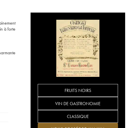
tainement
in à forte
charmante
FRUITS NOIRS
VIN DE GASTRONOMIE
CLASSIQUE