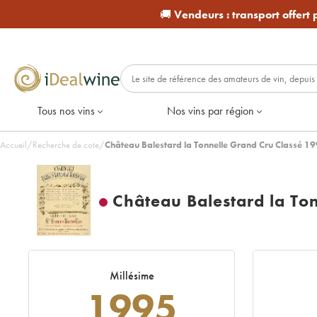
🚚
Vendeurs :
transport offert
Tous nos vins
Nos vins par région
Accueil
/
Recherche de cote
/
Château Balestard la Tonnelle Grand Cru Classé 1
Château Balestard la To
Millésime
1995