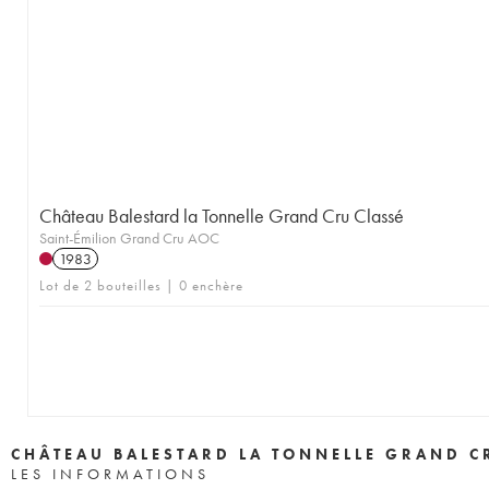
Château Balestard la Tonnelle Grand Cru Classé
Saint-Émilion Grand Cru AOC
1983
Lot de 2 bouteilles | 0 enchère
CHÂTEAU BALESTARD LA TONNELLE GRAND C
LES INFORMATIONS