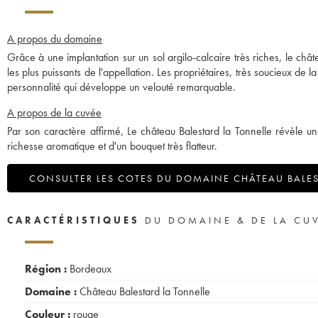
A propos du domaine
Grâce à une implantation sur un sol argilo-calcaire très riches, le ch
les plus puissants de l'appellation. Les propriétaires, très soucieux de l
personnalité qui développe un velouté remarquable.
A propos de la cuvée
Par son caractère affirmé, Le château Balestard la Tonnelle révèle un
richesse aromatique et d'un bouquet très flatteur.
CONSULTER LES COTES DU DOMAINE CHÂTEAU BALES
CARACTÉRISTIQUES
DU DOMAINE & DE LA CU
Région :
Bordeaux
Domaine :
Château Balestard la Tonnelle
Couleur :
rouge