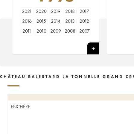
2021
2020
2019
2018
2017
2016
2015
2014
2013
2012
2011
2010
2009
2008
2007
2006
2005
2004
2003
2002
2001
2000
1999
1998
1997
1996
1995
1994
1993
1992
1990
1989
1988
1987
1986
CHÂTEAU BALESTARD LA TONNELLE GRAND CR
1985
1984
1983
1982
1981
1980
1979
1978
1977
1976
1975
1974
1973
1971
1970
ENCHÈRE
1967
1966
1964
1962
1961
1959
1955
1950
1929