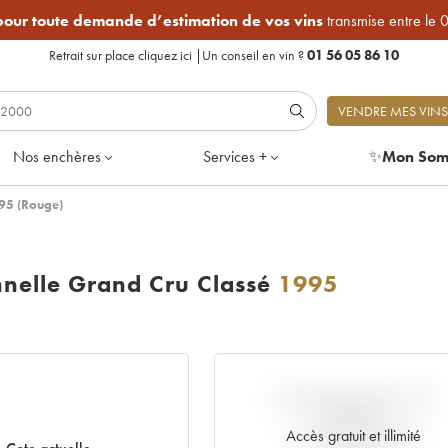
 pour toute demande d’estimation de vos vins
transmise entre le 
Retrait sur place
cliquez ici
|
Un conseil en vin ?
01 56 05 86 10
VENDRE MES VINS
Nos enchères
Services +
✨
Mon Som
995 (Rouge)
nnelle Grand Cru Classé
1995
VARIATION COTE PAR
RAPPORT
AU PRIX PRIMEUR
Accès gratuit et illimité