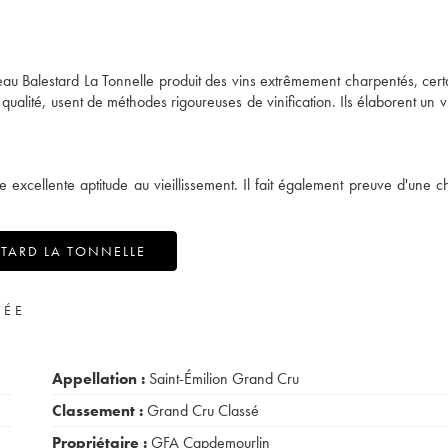
âteau Balestard La Tonnelle produit des vins extrêmement charpentés, cer
a qualité, usent de méthodes rigoureuses de vinification. Ils élaborent un v
e excellente aptitude au vieillissement. Il fait également preuve d'une 
TARD LA TONNELLE
VÉE
Appellation :
Saint-Émilion Grand Cru
Classement :
Grand Cru Classé
Propriétaire :
GFA Capdemourlin