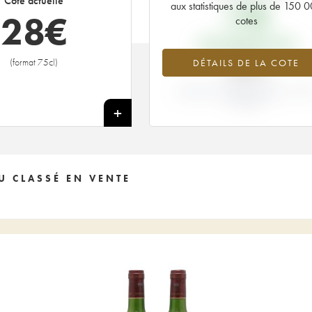
Cote actuelle
aux statistiques de plus de 150 
17
€
28
€
cotes
PRIX PRIMEURS 1995
(format 75cl)
DÉTAILS DE LA COTE
+62%
VARIATION COTE ACTUELLE / PRI
PRIMEUR
+
U CLASSÉ EN VENTE