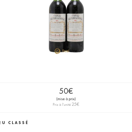
50
€
(
mise à prix
)
25
€
Prix à l'unité
RU CLASSÉ