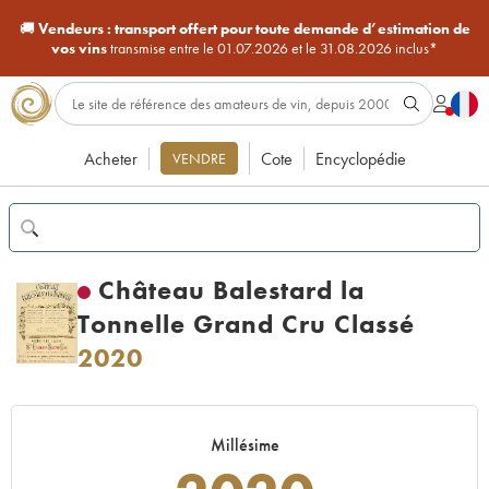
🚚
Vendeurs :
transport offert pour toute demande d’estimation de
vos vins
transmise entre le 01.07.2026 et le 31.08.2026 inclus*
Acheter
Cote
Encyclopédie
VENDRE
Château Balestard la
Tonnelle Grand Cru Classé
2020
Millésime