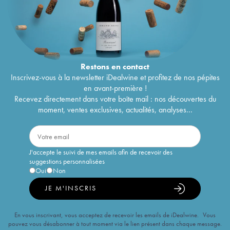
Restons en
contact
Inscrivez-vous à la newsletter iDealwine et profitez de nos pépites
en avant-première !
Recevez directement dans votre boîte mail : nos découvertes du
moment, ventes exclusives, actualités, analyses...
J'accepte le suivi de mes emails afin de recevoir des
suggestions personnalisées
Oui
Non
JE M'INSCRIS
En vous inscrivant, vous acceptez de recevoir les emails de iDealwine. Vous
pouvez vous désabonner à tout moment via le lien présent dans chaque message.