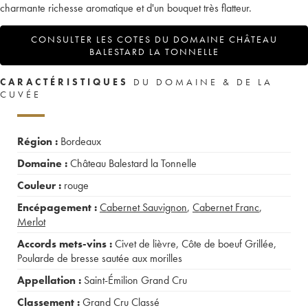
charmante richesse aromatique et d'un bouquet très flatteur.
CONSULTER LES COTES DU DOMAINE CHÂTEAU
BALESTARD LA TONNELLE
CARACTÉRISTIQUES
DU DOMAINE & DE LA
CUVÉE
Région :
Bordeaux
Domaine :
Château Balestard la Tonnelle
Couleur :
rouge
Encépagement :
Cabernet Sauvignon
,
Cabernet Franc
,
Merlot
Accords mets-vins :
Civet de lièvre
,
Côte de boeuf Grillée
,
Poularde de bresse sautée aux morilles
Appellation :
Saint-Émilion Grand Cru
Classement :
Grand Cru Classé