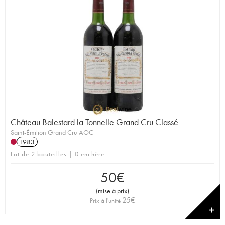
Château Balestard la Tonnelle Grand Cru Classé
Saint-Émilion Grand Cru AOC
1983
Lot de 2 bouteilles | 0 enchère
50
€
(
mise à prix
)
25
€
Prix à l'unité
✕