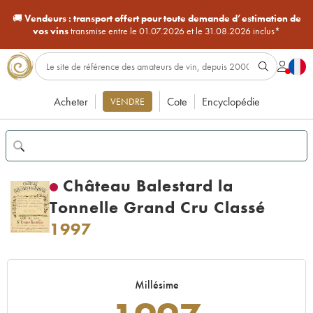
🚚
Vendeurs :
transport offert pour toute demande d’estimation de
vos vins
transmise entre le 01.07.2026 et le 31.08.2026 inclus*
Acheter
Cote
Encyclopédie
VENDRE
Château Balestard la
Tonnelle Grand Cru Classé
1997
Millésime