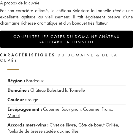
A propos de la cuvée
Par son caractère affirmé, Le château Balestard la Tonnelle révèle une
excellente aptitude au vieillissement. Il fait également preuve d'une
charmante richesse aromatique et d'un bouquet très flatteur.
CONSULTER LES COTES DU DOMAINE CHÂTEAU
BALESTARD LA TONNELLE
CARACTÉRISTIQUES
DU DOMAINE & DE LA
CUVÉE
Région :
Bordeaux
Domaine :
Château Balestard la Tonnelle
Couleur :
rouge
Encépagement :
Cabernet Sauvignon
,
Cabernet Franc
,
Merlot
Accords mets-vins :
Civet de lièvre
,
Côte de boeuf Grillée
,
Poularde de bresse sautée aux morilles