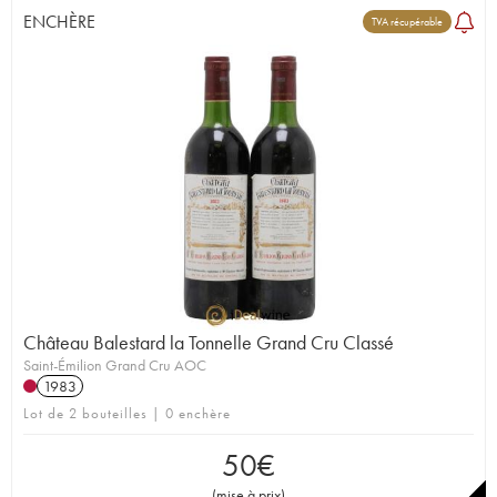
ENCHÈRE
TVA récupérable
Château Balestard la Tonnelle Grand Cru Classé
Saint-Émilion Grand Cru AOC
1983
Lot de 2 bouteilles | 0 enchère
50
€
(
mise à prix
)