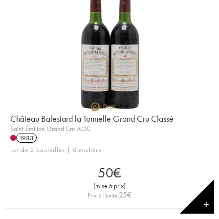
Château Balestard la Tonnelle Grand Cru Classé
Saint-Émilion Grand Cru AOC
1983
Lot de 2 bouteilles | 0 enchère
50
€
(
mise à prix
)
25
€
Prix à l'unité
✕