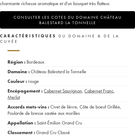
charmante richesse aromatique et d'un bouquet très flatteur.
CONSULTER LES COTES DU DOMAINE CHÂTEAU
BALESTARD LA TONNELLE
CARACTÉRISTIQUES
DU DOMAINE & DE LA
CUVÉE
Région :
Bordeaux
Domaine :
Château Balestard la Tonnelle
Couleur :
rouge
Encépagement :
Cabernet Sauvignon
,
Cabernet Franc
,
Merlot
Accords mets-vins :
Civet de lièvre
,
Côte de boeuf Grillée
,
Poularde de bresse sautée aux morilles
Appellation :
Saint-Émilion Grand Cru
Classement :
Grand Cru Classé