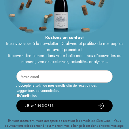
Restons en
contact
Inscrivez-vous à la newsletter iDealwine et profitez de nos pépites
en avant-première !
Recevez directement dans votre boîte mail : nos découvertes du
moment, ventes exclusives, actualités, analyses...
J'accepte le suivi de mes emails afin de recevoir des
suggestions personnalisées
Oui
Non
JE M'INSCRIS
En vous inscrivant, vous acceptez de recevoir les emails de iDealwine. Vous
pouvez vous désabonner à tout moment via le lien présent dans chaque message.