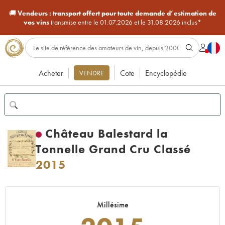
🚚
Vendeurs :
transport offert pour toute demande d’estimation de
vos vins
transmise entre le 01.07.2026 et le 31.08.2026 inclus*
Acheter
Cote
Encyclopédie
VENDRE
Château Balestard la
Tonnelle Grand Cru Classé
2015
Millésime