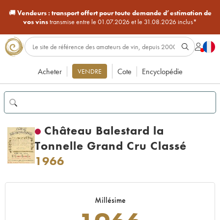
🚚
Vendeurs :
transport offert pour toute demande d’estimation de
vos vins
transmise entre le 01.07.2026 et le 31.08.2026 inclus*
Acheter
Cote
Encyclopédie
VENDRE
Château Balestard la
Tonnelle Grand Cru Classé
1966
Millésime