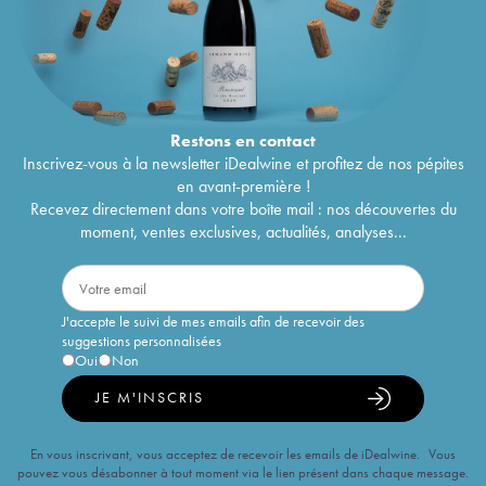
Restons en
contact
Inscrivez-vous à la newsletter iDealwine et profitez de nos pépites
en avant-première !
Recevez directement dans votre boîte mail : nos découvertes du
moment, ventes exclusives, actualités, analyses...
J'accepte le suivi de mes emails afin de recevoir des
suggestions personnalisées
Oui
Non
JE M'INSCRIS
En vous inscrivant, vous acceptez de recevoir les emails de iDealwine. Vous
pouvez vous désabonner à tout moment via le lien présent dans chaque message.