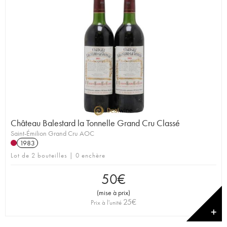
Château Balestard la Tonnelle Grand Cru Classé
Saint-Émilion Grand Cru AOC
1983
Lot de 2 bouteilles | 0 enchère
50
€
(
mise à prix
)
25
€
Prix à l'unité
✕