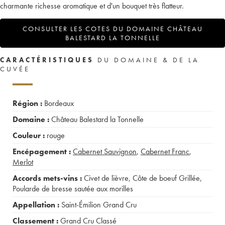
charmante richesse aromatique et d'un bouquet très flatteur.
CONSULTER LES COTES DU DOMAINE CHÂTEAU
BALESTARD LA TONNELLE
CARACTÉRISTIQUES
DU DOMAINE & DE LA
CUVÉE
Région :
Bordeaux
Domaine :
Château Balestard la Tonnelle
Couleur :
rouge
Encépagement :
Cabernet Sauvignon
,
Cabernet Franc
,
Merlot
Accords mets-vins :
Civet de lièvre
,
Côte de boeuf Grillée
,
Poularde de bresse sautée aux morilles
Appellation :
Saint-Émilion Grand Cru
Classement :
Grand Cru Classé