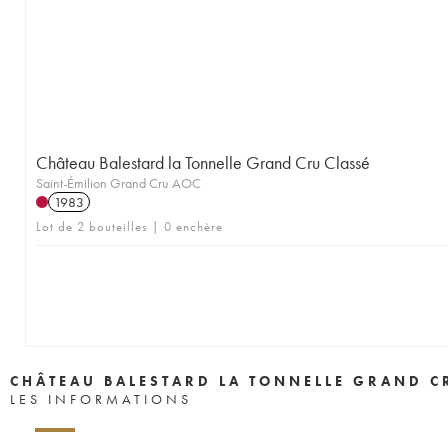
Château Balestard la Tonnelle Grand Cru Classé
Saint-Émilion Grand Cru AOC
1983
Lot de 2 bouteilles | 0 enchère
CHÂTEAU BALESTARD LA TONNELLE GRAND C
LES INFORMATIONS