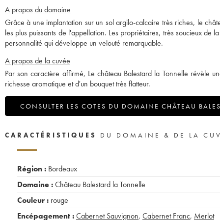
A propos du domaine
Grâce à une implantation sur un sol argilo-calcaire très riches, le ch
les plus puissants de l'appellation. Les propriétaires, très soucieux de l
personnalité qui développe un velouté remarquable.
A propos de la cuvée
Par son caractère affirmé, Le château Balestard la Tonnelle révèle un
richesse aromatique et d'un bouquet très flatteur.
CONSULTER LES COTES DU DOMAINE CHÂTEAU BALES
CARACTÉRISTIQUES
DU DOMAINE & DE LA CU
Région :
Bordeaux
Domaine :
Château Balestard la Tonnelle
Couleur :
rouge
Encépagement :
Cabernet Sauvignon
,
Cabernet Franc
,
Merlot