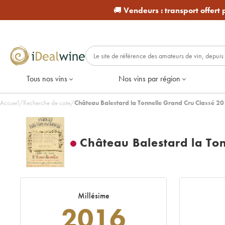
🚚
Vendeurs :
transport offert
Tous nos vins
Nos vins par région
Accueil
/
Recherche de cote
/
Château Balestard la Tonnelle Grand Cru Classé 2
Château Balestard la To
Millésime
2016