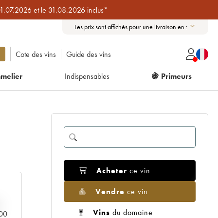
01.07.2026 et le 31.08.2026 inclus*
Les prix sont affichés pour une livraison en :
Cote des vins
Guide des vins
melier
Indispensables
🍇 Primeurs
Acheter
ce vin
Vendre
ce vin
Vins
du domaine
000