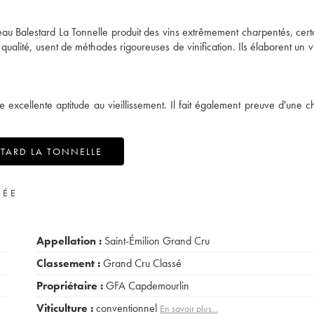
âteau Balestard La Tonnelle produit des vins extrêmement charpentés, cer
a qualité, usent de méthodes rigoureuses de vinification. Ils élaborent un v
e excellente aptitude au vieillissement. Il fait également preuve d'une 
TARD LA TONNELLE
VÉE
Appellation :
Saint-Émilion Grand Cru
Classement :
Grand Cru Classé
Propriétaire :
GFA Capdemourlin
Viticulture :
conventionnel
En savoir plus...