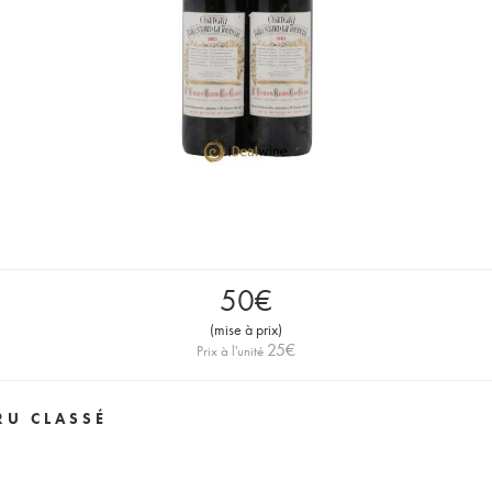
50
€
(
mise à prix
)
25
€
Prix à l'unité
RU CLASSÉ