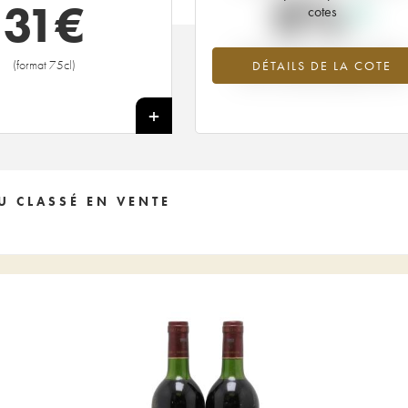
0%
31
€
cotes
Tendance à la hausse du millésime
(format 75cl)
DÉTAILS DE LA COTE
2016 en 2026 par rapport à 2025
+
U CLASSÉ EN VENTE