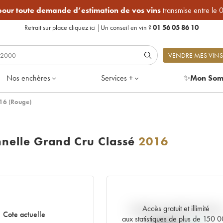
 pour toute demande d’estimation de vos vins
transmise entre le 
Retrait sur place
cliquez ici
|
Un conseil en vin ?
01 56 05 86 10
VENDRE MES VINS
Nos enchères
Services +
✨
Mon Som
016 (Rouge)
nnelle Grand Cru Classé
2016
Accès gratuit et illimité
Tendance actuelle de la cote
Cote actuelle
aux statistiques de plus de 150 