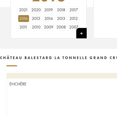
2021
2020
2019
2018
2017
2016
2015
2014
2013
2012
2011
2010
2009
2008
2007
2006
2005
2004
2003
2002
2001
2000
1999
1998
1997
1996
1995
1994
1993
1992
CHÂTEAU BALESTARD LA TONNELLE GRAND CR
1990
1989
1988
1987
1986
1985
1984
1983
1982
1981
1980
1979
1978
1977
1976
ENCHÈRE
1975
1974
1973
1971
1970
1967
1966
1964
1962
1961
1959
1955
1950
1929