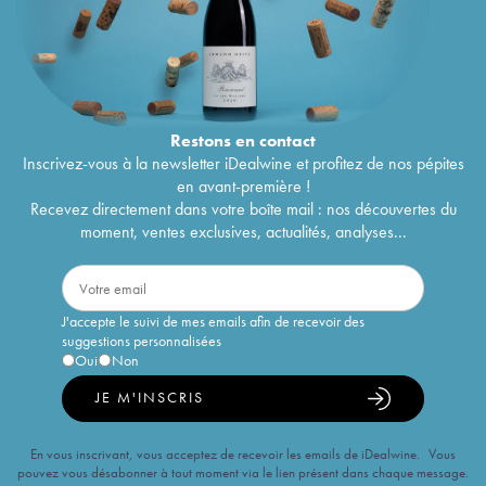
Restons en
contact
Inscrivez-vous à la newsletter iDealwine et profitez de nos pépites
en avant-première !
Recevez directement dans votre boîte mail : nos découvertes du
moment, ventes exclusives, actualités, analyses...
J'accepte le suivi de mes emails afin de recevoir des
suggestions personnalisées
Oui
Non
JE M'INSCRIS
En vous inscrivant, vous acceptez de recevoir les emails de iDealwine. Vous
pouvez vous désabonner à tout moment via le lien présent dans chaque message.