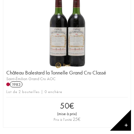
Château Balestard la Tonnelle Grand Cru Classé
Saint-Émilion Grand Cru AOC
1983
Lot de 2 bouteilles | 0 enchère
50
€
(
mise à prix
)
25
€
Prix à l'unité
✕