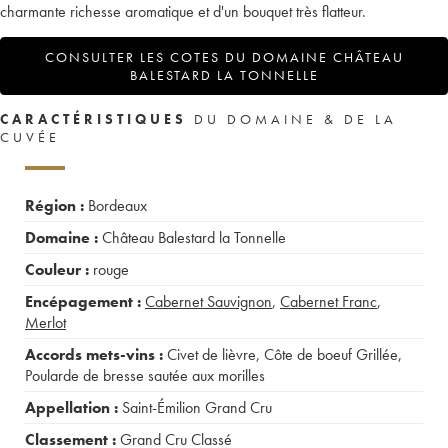
charmante richesse aromatique et d'un bouquet très flatteur.
CONSULTER LES COTES DU DOMAINE CHÂTEAU
BALESTARD LA TONNELLE
CARACTÉRISTIQUES
DU DOMAINE & DE LA
CUVÉE
Région :
Bordeaux
Domaine :
Château Balestard la Tonnelle
Couleur :
rouge
Encépagement :
Cabernet Sauvignon
,
Cabernet Franc
,
Merlot
Accords mets-vins :
Civet de lièvre
,
Côte de boeuf Grillée
,
Poularde de bresse sautée aux morilles
Appellation :
Saint-Émilion Grand Cru
Classement :
Grand Cru Classé