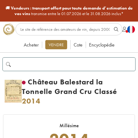
🚚
Vendeurs :
transport offert pour toute demande d’estimation de
vos vins
transmise entre le 01.07.2026 et le 31.08.2026 inclus*
Acheter
Cote
Encyclopédie
VENDRE
Château Balestard la
Tonnelle Grand Cru Classé
2014
Millésime