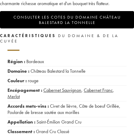
charmante richesse aromatique et d'un bouquet très flatteur.
CONSULTER LES COTES DU DOMAINE CHÂTEAU
BALESTARD LA TONNELLE
CARACTÉRISTIQUES
DU DOMAINE & DE LA
CUVÉE
Région :
Bordeaux
Domaine :
Château Balestard la Tonnelle
Couleur :
rouge
Encépagement :
Cabernet Sauvignon
,
Cabernet Franc
,
Merlot
Accords mets-vins :
Civet de lièvre
,
Côte de boeuf Grillée
,
Poularde de bresse sautée aux morilles
Appellation :
Saint-Émilion Grand Cru
Classement :
Grand Cru Classé