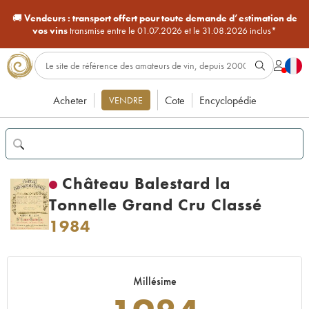
🚚
Vendeurs :
transport offert pour toute demande d’estimation de
vos vins
transmise entre le 01.07.2026 et le 31.08.2026 inclus*
Acheter
Cote
Encyclopédie
VENDRE
Château Balestard la
Tonnelle Grand Cru Classé
1984
Millésime