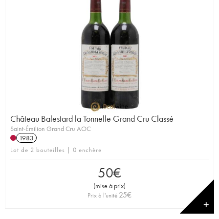
Château Balestard la Tonnelle Grand Cru Classé
Saint-Émilion Grand Cru AOC
1983
Lot de 2 bouteilles | 0 enchère
50
€
(
mise à prix
)
25
€
Prix à l'unité
✕