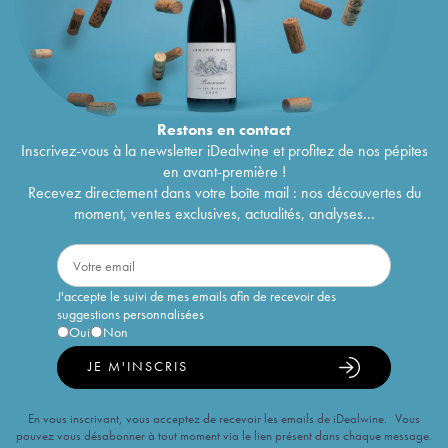
Restons en
contact
Inscrivez-vous à la newsletter iDealwine et profitez de nos pépites
en avant-première !
Recevez directement dans votre boîte mail : nos découvertes du
moment, ventes exclusives, actualités, analyses...
J'accepte le suivi de mes emails afin de recevoir des
suggestions personnalisées
Oui
Non
JE M'INSCRIS
En vous inscrivant, vous acceptez de recevoir les emails de iDealwine. Vous
pouvez vous désabonner à tout moment via le lien présent dans chaque message.