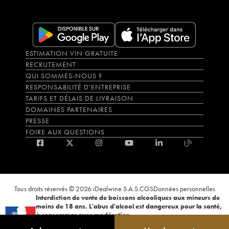
ESTIMATION VIN GRATUITE
RECRUTEMENT
QUI SOMMES-NOUS ?
RESPONSABILITÉ D'ENTREPRISE
TARIFS ET DÉLAIS DE LIVRAISON
DOMAINES PARTENAIRES
PRESSE
FOIRE AUX QUESTIONS
Tous droits réservés © 2026 iDealwine S.A.S.
CGS
Données personnelles
Interdiction de vente de boissons alcooliques aux mineurs de
moins de 18 ans. L'abus d'alcool est dangereux pour la santé,
à consommer avec modération.
La preuve de majorité de l'acheteur est exigée au moment de la vente en