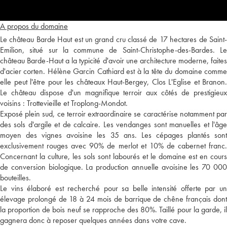
A propos du domaine
Le château Barde Haut est un grand cru classé de 17 hectares de Saint-
Emilion, situé sur la commune de Saint-Christophe-des-Bardes. Le
château Barde-Haut a la typicité d'avoir une architecture moderne, faites
d'acier corten. Hélène Garcin Cathiard est à la tête du domaine comme
elle peut l'être pour les châteaux Haut-Bergey, Clos L'Eglise et Branon.
Le château dispose d'un magnifique terroir aux côtés de prestigieux
voisins : Trottevieille et Troplong-Mondot.
Exposé plein sud, ce terroir extraordinaire se caractérise notamment par
des sols d'argile et de calcaire. Les vendanges sont manuelles et l'âge
moyen des vignes avoisine les 35 ans. Les cépages plantés sont
exclusivement rouges avec 90% de merlot et 10% de cabernet franc.
Concernant la culture, les sols sont labourés et le domaine est en cours
de conversion biologique. La production annuelle avoisine les 70 000
bouteilles.
Le vins élaboré est recherché pour sa belle intensité offerte par un
élevage prolongé de 18 à 24 mois de barrique de chêne français dont
la proportion de bois neuf se rapproche des 80%. Taillé pour la garde, il
gagnera donc à reposer quelques années dans votre cave.