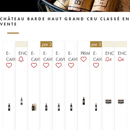
CHÂTEAU BARDE HAUT GRAND CRU CLASSÉ EN
VENTE
58,50
€
par 2 | -10%
28,80
€
par 3 | -10%
E-
ENCHÈRE
E-
E-
E-
E-
PRIMEUR
E-
ENCHÈRE
ENCH
CAVISTE
CAVISTE
CAVISTE
CAVISTE
CAVISTE
CAVISTE
4
6