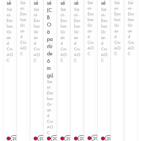
sé
sé
sé
sé
sé
sé
Sai
Sai
Sai
Sai
nt-
nt-
nt-
nt-
Sai
Sai
(C
Sai
Sai
Sai
Émi
Émi
Émi
Émi
nt-
nt-
nt-
nt-
nt-
B
lion
lion
lion
lion
Émi
Émi
Émi
Émi
Émi
O
Gr
Gr
Gr
Gr
lion
lion
lion
lion
lion
an
à
an
an
an
Gr
Gr
Gr
Gr
Gr
d
d
d
d
an
an
an
an
an
pa
Cru
Cru
Cru
Cru
d
d
d
d
d
rtir
AO
AO
AO
AO
Cru
Cru
Cru
Cru
Cru
de
C
C
C
C
AO
AO
AO
AO
AO
6
C
C
C
C
C
m
gs)
Sai
nt-
Émi
lion
Gr
an
d
Cru
AO
C
2025
2016
2020
T
2020
T
2023
2015
2021