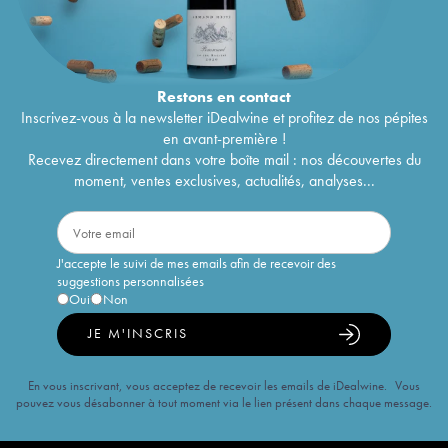
Restons en
contact
Inscrivez-vous à la newsletter iDealwine et profitez de nos pépites
en avant-première !
Recevez directement dans votre boîte mail : nos découvertes du
moment, ventes exclusives, actualités, analyses...
J'accepte le suivi de mes emails afin de recevoir des
suggestions personnalisées
Oui
Non
JE M'INSCRIS
En vous inscrivant, vous acceptez de recevoir les emails de iDealwine. Vous
pouvez vous désabonner à tout moment via le lien présent dans chaque message.