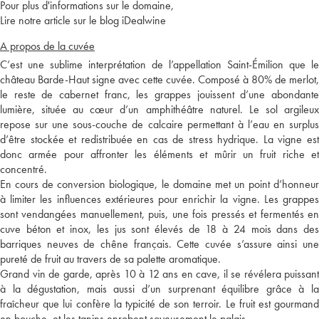
Pour plus d'informations sur le domaine,
Lire notre article sur le blog iDealwine
A propos de la cuvée
C’est une sublime interprétation de l’appellation Saint-Émilion que le
château Barde-Haut signe avec cette cuvée. Composé à 80% de merlot,
le reste de cabernet franc, les grappes jouissent d’une abondante
lumière, située au cœur d’un amphithéâtre naturel. Le sol argileux
repose sur une sous-couche de calcaire permettant à l’eau en surplus
d’être stockée et redistribuée en cas de stress hydrique. La vigne est
donc armée pour affronter les éléments et mûrir un fruit riche et
concentré.
En cours de conversion biologique, le domaine met un point d’honneur
à limiter les influences extérieures pour enrichir la vigne. Les grappes
sont vendangées manuellement, puis, une fois pressés et fermentés en
cuve béton et inox, les jus sont élevés de 18 à 24 mois dans des
barriques neuves de chêne français. Cette cuvée s’assure ainsi une
pureté de fruit au travers de sa palette aromatique.
Grand vin de garde, après 10 à 12 ans en cave, il se révélera puissant
à la dégustation, mais aussi d’un surprenant équilibre grâce à la
fraîcheur que lui confère la typicité de son terroir. Le fruit est gourmand
en bouche, et les tanins enrobent soyeusement le palais.