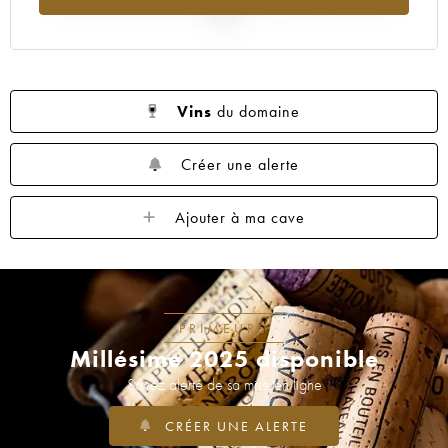
2025
Vins
du domaine
Créer une alerte
Ajouter à ma cave
PRIMEURS
Millésime 2025 disponible
Soyez alerté de sa mise en ligne
CRÉER UNE ALERTE