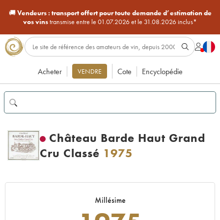
🚚
Vendeurs :
transport offert pour toute demande d’estimation de
vos vins
transmise entre le 01.07.2026 et le 31.08.2026 inclus*
Acheter
Cote
Encyclopédie
VENDRE
Château Barde Haut Grand
Cru Classé
1975
Millésime