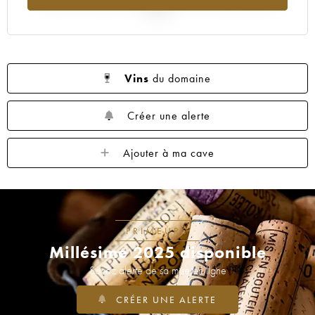
2025
Vins
du domaine
Créer une alerte
Ajouter à ma cave
PRIMEURS
Millésime 2025 disponible
Soyez alerté de sa mise en ligne
CRÉER UNE ALERTE