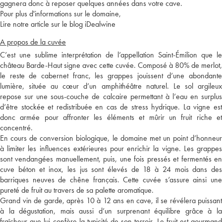
gagnera donc à reposer quelques années dans votre cave.
Pour plus d'informations sur le domaine,
Lire notre article sur le blog iDealwine
A propos de la cuvée
C’est une sublime interprétation de l’appellation Saint-Émilion que le
château Barde-Haut signe avec cette cuvée. Composé à 80% de merlot,
le reste de cabernet franc, les grappes jouissent d’une abondante
lumière, située au cœur d’un amphithéâtre naturel. Le sol argileux
repose sur une sous-couche de calcaire permettant à l’eau en surplus
d’être stockée et redistribuée en cas de stress hydrique. La vigne est
donc armée pour affronter les éléments et mûrir un fruit riche et
concentré.
En cours de conversion biologique, le domaine met un point d’honneur
à limiter les influences extérieures pour enrichir la vigne. Les grappes
sont vendangées manuellement, puis, une fois pressés et fermentés en
cuve béton et inox, les jus sont élevés de 18 à 24 mois dans des
barriques neuves de chêne français. Cette cuvée s’assure ainsi une
pureté de fruit au travers de sa palette aromatique.
Grand vin de garde, après 10 à 12 ans en cave, il se révélera puissant
à la dégustation, mais aussi d’un surprenant équilibre grâce à la
fraîcheur que lui confère la typicité de son terroir. Le fruit est gourmand