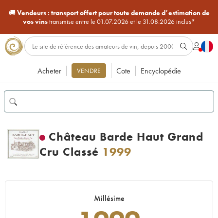
🚚
Vendeurs :
transport offert pour toute demande d’estimation de
vos vins
transmise entre le 01.07.2026 et le 31.08.2026 inclus*
Acheter
Cote
Encyclopédie
VENDRE
Château Barde Haut Grand
Cru Classé
1999
Millésime