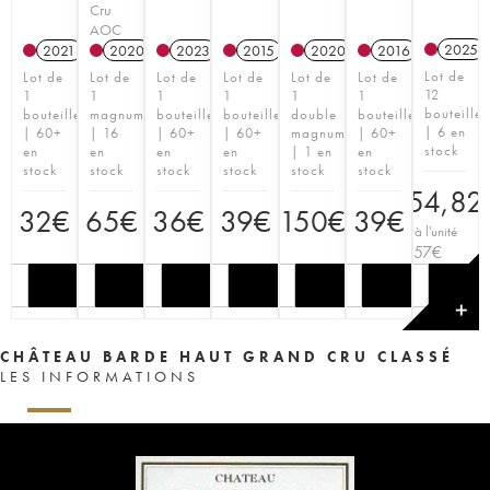
Cru
AOC
2025
2021
2020
T
2023
2015
2020
T
2016
Lot de
Lot de
Lot de
Lot de
Lot de
Lot de
Lot de
12
1
1
1
1
1
1
bouteilles
bouteille
magnum
bouteille
bouteille
double
bouteille
| 6 en
| 60+
| 16
| 60+
| 60+
magnum
| 60+
stock
en
en
en
en
| 1 en
en
stock
stock
stock
stock
stock
stock
354,82
32
€
65
€
36
€
39
€
150
€
39
€
Prix à l'unité
29,57
€
✕
CHÂTEAU BARDE HAUT GRAND CRU CLASSÉ
LES INFORMATIONS