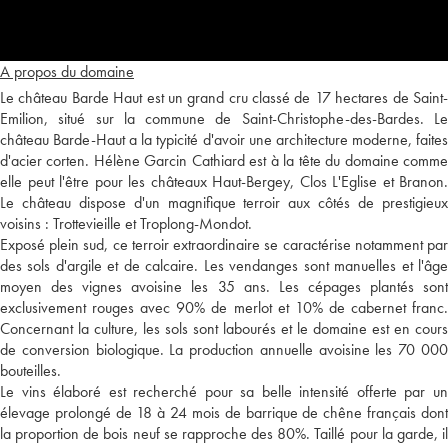
A propos du domaine
Le château Barde Haut est un grand cru classé de 17 hectares de Saint-
Emilion, situé sur la commune de Saint-Christophe-des-Bardes. Le
château Barde-Haut a la typicité d'avoir une architecture moderne, faites
d'acier corten. Hélène Garcin Cathiard est à la tête du domaine comme
elle peut l'être pour les châteaux Haut-Bergey, Clos L'Eglise et Branon.
Le château dispose d'un magnifique terroir aux côtés de prestigieux
voisins : Trottevieille et Troplong-Mondot.
Exposé plein sud, ce terroir extraordinaire se caractérise notamment par
des sols d'argile et de calcaire. Les vendanges sont manuelles et l'âge
moyen des vignes avoisine les 35 ans. Les cépages plantés sont
exclusivement rouges avec 90% de merlot et 10% de cabernet franc.
Concernant la culture, les sols sont labourés et le domaine est en cours
de conversion biologique. La production annuelle avoisine les 70 000
bouteilles.
Le vins élaboré est recherché pour sa belle intensité offerte par un
élevage prolongé de 18 à 24 mois de barrique de chêne français dont
la proportion de bois neuf se rapproche des 80%. Taillé pour la garde, il