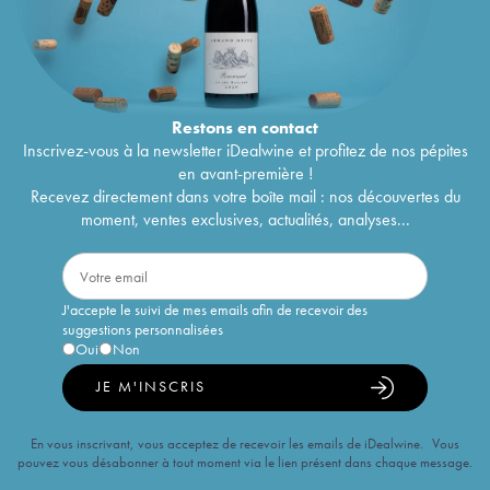
Restons en
contact
Inscrivez-vous à la newsletter iDealwine et profitez de nos pépites
en avant-première !
Recevez directement dans votre boîte mail : nos découvertes du
moment, ventes exclusives, actualités, analyses...
J'accepte le suivi de mes emails afin de recevoir des
suggestions personnalisées
Oui
Non
JE M'INSCRIS
En vous inscrivant, vous acceptez de recevoir les emails de iDealwine. Vous
pouvez vous désabonner à tout moment via le lien présent dans chaque message.