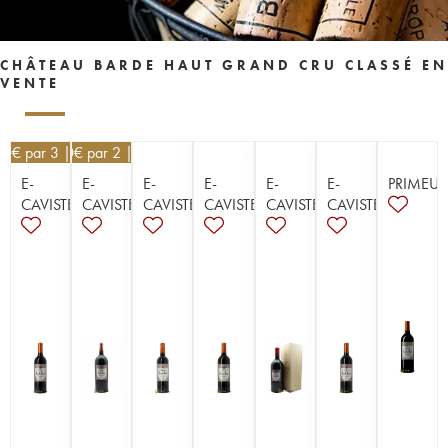
CHÂTEAU BARDE HAUT GRAND CRU CLASSÉ EN
VENTE
80
€
par 3 | -10%
58,50
€
par 2 | -10%
E-
E-
E-
E-
E-
E-
PRIMEUR
CAVISTE
CAVISTE
CAVISTE
CAVISTE
CAVISTE
CAVISTE