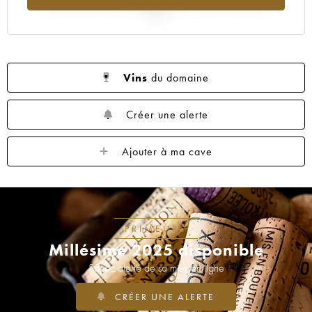
2025
Vins
du domaine
Créer une alerte
Ajouter à ma cave
PRIMEURS
Millésime 2025 disponible
Soyez alerté de sa mise en ligne
CRÉER UNE ALERTE