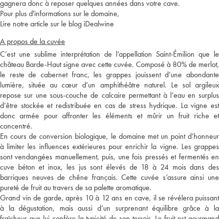
gagnera donc à reposer quelques années dans votre cave.
Pour plus d'informations sur le domaine,
Lire notre article sur le blog iDealwine
A propos de la cuvée
C’est une sublime interprétation de l’appellation Saint-Émilion que le
château Barde-Haut signe avec cette cuvée. Composé à 80% de merlot,
le reste de cabernet franc, les grappes jouissent d’une abondante
lumière, située au cœur d’un amphithéâtre naturel. Le sol argileux
repose sur une sous-couche de calcaire permettant à l’eau en surplus
d’être stockée et redistribuée en cas de stress hydrique. La vigne est
donc armée pour affronter les éléments et mûrir un fruit riche et
concentré.
En cours de conversion biologique, le domaine met un point d’honneur
à limiter les influences extérieures pour enrichir la vigne. Les grappes
sont vendangées manuellement, puis, une fois pressés et fermentés en
cuve béton et inox, les jus sont élevés de 18 à 24 mois dans des
barriques neuves de chêne français. Cette cuvée s’assure ainsi une
pureté de fruit au travers de sa palette aromatique.
Grand vin de garde, après 10 à 12 ans en cave, il se révélera puissant
à la dégustation, mais aussi d’un surprenant équilibre grâce à la
fraîcheur que lui confère la typicité de son terroir. Le fruit est gourmand