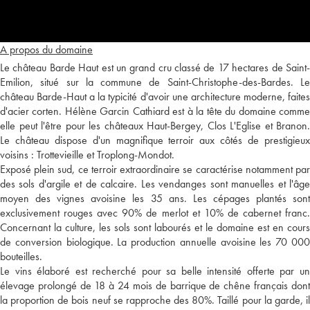
A propos du domaine
Le château Barde Haut est un grand cru classé de 17 hectares de Saint-
Emilion, situé sur la commune de Saint-Christophe-des-Bardes. Le
château Barde-Haut a la typicité d'avoir une architecture moderne, faites
d'acier corten. Hélène Garcin Cathiard est à la tête du domaine comme
elle peut l'être pour les châteaux Haut-Bergey, Clos L'Eglise et Branon.
Le château dispose d'un magnifique terroir aux côtés de prestigieux
voisins : Trottevieille et Troplong-Mondot.
Exposé plein sud, ce terroir extraordinaire se caractérise notamment par
des sols d'argile et de calcaire. Les vendanges sont manuelles et l'âge
moyen des vignes avoisine les 35 ans. Les cépages plantés sont
exclusivement rouges avec 90% de merlot et 10% de cabernet franc.
Concernant la culture, les sols sont labourés et le domaine est en cours
de conversion biologique. La production annuelle avoisine les 70 000
bouteilles.
Le vins élaboré est recherché pour sa belle intensité offerte par un
élevage prolongé de 18 à 24 mois de barrique de chêne français dont
la proportion de bois neuf se rapproche des 80%. Taillé pour la garde, il