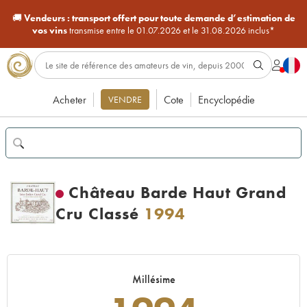
🚚
Vendeurs :
transport offert pour toute demande d’estimation de
vos vins
transmise entre le 01.07.2026 et le 31.08.2026 inclus*
Acheter
Cote
Encyclopédie
VENDRE
Château Barde Haut Grand
Cru Classé
1994
Millésime