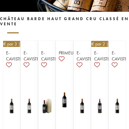
CHÂTEAU BARDE HAUT GRAND CRU CLASSÉ EN
VENTE
80
€
par 3 | -10%
58,50
€
par 2 | -10%
E-
E-
E-
PRIMEUR
E-
E-
E-
CAVISTE
CAVISTE
CAVISTE
CAVISTE
CAVISTE
CAVISTE