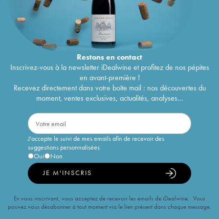
Restons en
contact
Inscrivez-vous à la newsletter iDealwine et profitez de nos pépites
en avant-première !
Recevez directement dans votre boîte mail : nos découvertes du
moment, ventes exclusives, actualités, analyses...
J'accepte le suivi de mes emails afin de recevoir des
suggestions personnalisées
Oui
Non
JE M'INSCRIS
En vous inscrivant, vous acceptez de recevoir les emails de iDealwine. Vous
pouvez vous désabonner à tout moment via le lien présent dans chaque message.