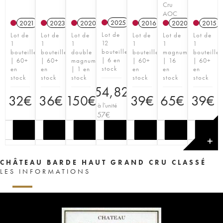
Cru
AOC
2025
2021
2023
2020
T
2016
2020
T
2015
Lot de
Lot de
Lot de
Lot de
Lot de
Lot de
Lot de
12
1
1
1
1
1
1
bouteilles
bouteille
bouteille
double
bouteille
magnum
bouteille
| 6 en
| 60+
| 60+
magnum
| 60+
| 16
| 60+
stock
en
en
| 1 en
en
en
en
stock
stock
stock
stock
stock
stock
354,82
€
32
€
36
€
150
€
39
€
65
€
39
€
Prix à l'unité
29,57
€
✕
CHÂTEAU BARDE HAUT GRAND CRU CLASSÉ
LES INFORMATIONS