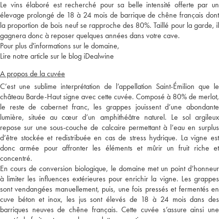
Le vins élaboré est recherché pour sa belle intensité offerte par un
élevage prolongé de 18 à 24 mois de barrique de chêne français dont
la proportion de bois neuf se rapproche des 80%. Taillé pour la garde, il
gagnera donc à reposer quelques années dans votre cave.
Pour plus d'informations sur le domaine,
Lire notre article sur le blog iDealwine
A propos de la cuvée
C’est une sublime interprétation de l’appellation Saint-Émilion que le
château Barde-Haut signe avec cette cuvée. Composé à 80% de merlot,
le reste de cabernet franc, les grappes jouissent d’une abondante
lumière, située au cœur d’un amphithéâtre naturel. Le sol argileux
repose sur une sous-couche de calcaire permettant à l’eau en surplus
d’être stockée et redistribuée en cas de stress hydrique. La vigne est
donc armée pour affronter les éléments et mûrir un fruit riche et
concentré.
En cours de conversion biologique, le domaine met un point d’honneur
à limiter les influences extérieures pour enrichir la vigne. Les grappes
sont vendangées manuellement, puis, une fois pressés et fermentés en
cuve béton et inox, les jus sont élevés de 18 à 24 mois dans des
barriques neuves de chêne français. Cette cuvée s’assure ainsi une