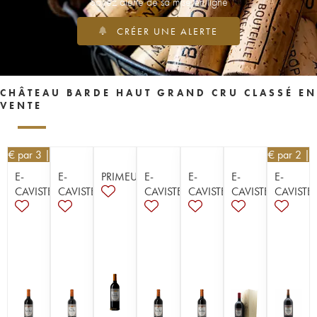
Soyez alerté de sa mise en ligne
CRÉER UNE ALERTE
CHÂTEAU BARDE HAUT GRAND CRU CLASSÉ EN
VENTE
80
€
par 3 | -10%
58,50
€
par 2 | 
E-
E-
PRIMEUR
E-
E-
E-
E-
CAVISTE
CAVISTE
CAVISTE
CAVISTE
CAVISTE
CAVISTE