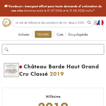
🚚
Vendeurs :
transport offert pour toute demande d’estimation de
vos vins
transmise entre le 01.07.2026 et le 31.08.2026 inclus*
Acheter
Cote
Encyclopédie
VENDRE
Château Barde Haut Grand
Cru Classé
2019
Millésime