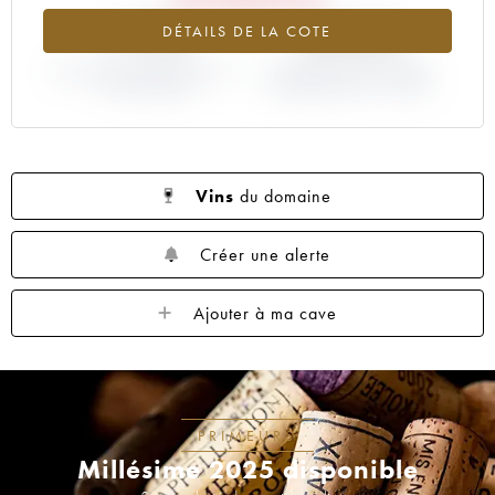
-7.72%
-20.45%
DÉTAILS DE LA COTE
VARIATION COTE ACTUELLE /
VARIATION PRIX PRIMEUR
PRIX PRIMEUR
MILLÉSIME 2019 / 2018
Vins
du domaine
Créer une alerte
Ajouter à ma cave
PRIMEURS
Millésime 2025 disponible