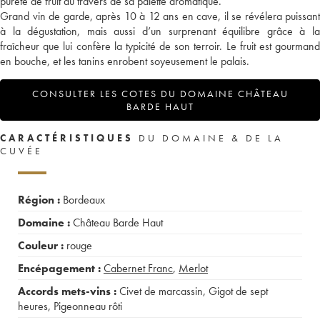
pureté de fruit au travers de sa palette aromatique.
Grand vin de garde, après 10 à 12 ans en cave, il se révélera puissant
à la dégustation, mais aussi d’un surprenant équilibre grâce à la
fraîcheur que lui confère la typicité de son terroir. Le fruit est gourmand
en bouche, et les tanins enrobent soyeusement le palais.
CONSULTER LES COTES DU DOMAINE CHÂTEAU
BARDE HAUT
CARACTÉRISTIQUES
DU DOMAINE & DE LA
CUVÉE
Région :
Bordeaux
Domaine :
Château Barde Haut
Couleur :
rouge
Encépagement :
Cabernet Franc
,
Merlot
Accords mets-vins :
Civet de marcassin
,
Gigot de sept
heures
,
Pigeonneau rôti