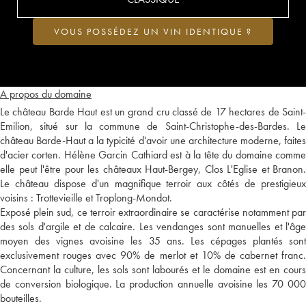
VOUS POSSÉDEZ UN VIN IDENTIQUE ?
A propos du domaine
Le château Barde Haut est un grand cru classé de 17 hectares de Saint-
Emilion, situé sur la commune de Saint-Christophe-des-Bardes. Le
château Barde-Haut a la typicité d'avoir une architecture moderne, faites
d'acier corten. Hélène Garcin Cathiard est à la tête du domaine comme
elle peut l'être pour les châteaux Haut-Bergey, Clos L'Eglise et Branon.
Le château dispose d'un magnifique terroir aux côtés de prestigieux
voisins : Trottevieille et Troplong-Mondot.
Exposé plein sud, ce terroir extraordinaire se caractérise notamment par
des sols d'argile et de calcaire. Les vendanges sont manuelles et l'âge
moyen des vignes avoisine les 35 ans. Les cépages plantés sont
exclusivement rouges avec 90% de merlot et 10% de cabernet franc.
Concernant la culture, les sols sont labourés et le domaine est en cours
de conversion biologique. La production annuelle avoisine les 70 000
bouteilles.