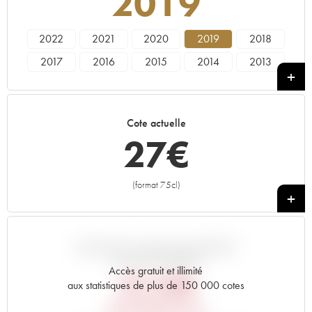
2019
2022
2021
2020
2019
2018
2017
2016
2015
2014
2013
2012
2011
2010
2009
2008
2007
2006
2005
2004
2003
Cote actuelle
2002
2001
2000
1999
1998
27
€
1997
1996
1995
1994
1993
1992
1990
1989
1988
1987
(format 75cl)
+
1986
1985
1984
1983
1982
1981
1980
1979
1978
1976
1975
1970
1967
1966
1964
VARIATION COTE PAR RAPPORT
AU PRIX PRIMEUR
1961
Accès gratuit et illimité
29,40
€
aux statistiques de plus de 150 000 cotes
PRIX PRIMEURS 2019