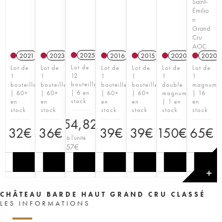
Saint-
Émilio
n
Grand
Cru
AOC
2025
2021
2023
2016
2015
2020
T
2020
Lot de
Lot de
Lot de
Lot de
Lot de
Lot de
Lot de
12
1
1
1
1
1
1
bouteilles
bouteille
bouteille
bouteille
bouteille
double
magnum
| 6 en
| 60+
| 60+
| 60+
| 60+
magnum
| 16
stock
en
en
en
en
| 1 en
en
stock
stock
stock
stock
stock
stock
354,82
€
32
€
36
€
39
€
39
€
150
€
65
€
Prix à l'unité
29,57
€
✕
CHÂTEAU BARDE HAUT GRAND CRU CLASSÉ
LES INFORMATIONS