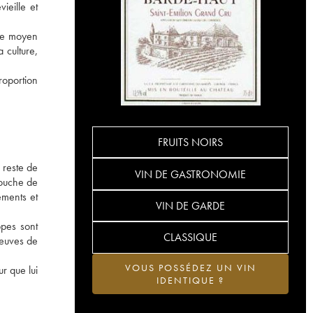
ieille et
âge moyen
 culture,
roportion
FRUITS NOIRS
 reste de
VIN DE GASTRONOMIE
couche de
éments et
VIN DE GARDE
ppes sont
CLASSIQUE
neuves de
VOUS POSSÉDEZ UN VIN
r que lui
IDENTIQUE ?