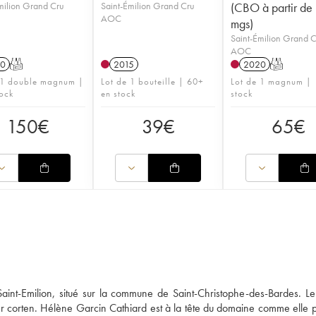
milion Grand Cru
Saint-Émilion Grand Cru
(CBO à partir de
AOC
mgs)
Saint-Émilion Grand 
AOC
0
T
2015
2020
T
 1 double magnum |
Lot de 1 bouteille | 60+
Lot de 1 magnum | 
tock
en stock
stock
150
€
39
€
65
€
int-Emilion, situé sur la commune de Saint-Christophe-des-Bardes. L
ier corten. Hélène Garcin Cathiard est à la tête du domaine comme elle pe