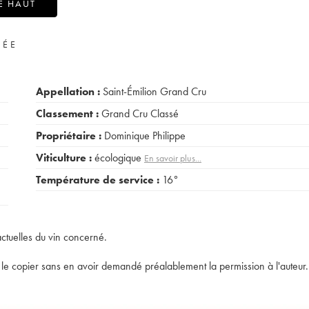
E HAUT
VÉE
Appellation :
Saint-Émilion Grand Cru
Classement :
Grand Cru Classé
Propriétaire :
Dominique Philippe
Viticulture :
écologique
En savoir plus...
Température de service :
16°
actuelles du vin concerné.
t de le copier sans en avoir demandé préalablement la permission à l'auteur.