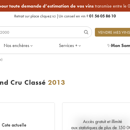
 pour toute demande d’estimation de vos vins
transmise entre le 
Retrait sur place
cliquez ici
|
Un conseil en vin ?
01 56 05 86 10
VENDRE MES VINS
Nos enchères
Services +
✨
Mon Som
e)
nd Cru Classé
2013
Accès gratuit et illimité
Tendance actuelle de la cote
Cote actuelle
aux statistiques de plus de 150 