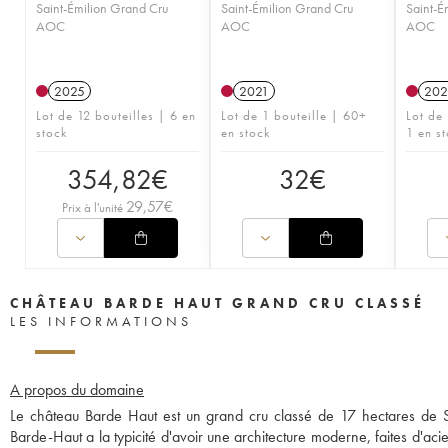
Saint-Émilion Grand Cru
Saint-Émilion Grand Cru
Saint-É
AOC
AOC
AOC
2025
2021
202
Lot de 12 bouteilles | 6 en
Lot de 1 bouteille | 60+
Lot de
stock
en stock
1 en s
354,82
€
32
€
29,57
€
Prix à l'unité
CHÂTEAU BARDE HAUT GRAND CRU CLASSÉ
LES INFORMATIONS
A propos du domaine
Le château Barde Haut est un grand cru classé de 17 hectares de Sa
Barde-Haut a la typicité d'avoir une architecture moderne, faites d'ac