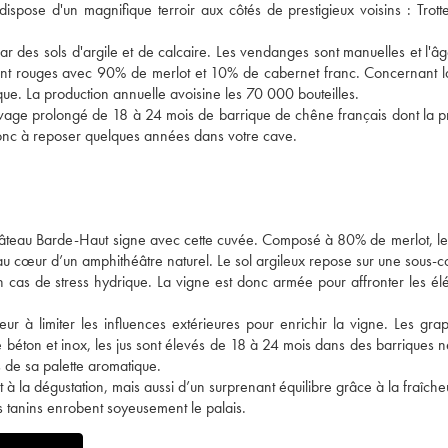
spose d'un magnifique terroir aux côtés de prestigieux voisins : Trottev
par des sols d'argile et de calcaire. Les vendanges sont manuelles et l'
ent rouges avec 90% de merlot et 10% de cabernet franc. Concernant la
que. La production annuelle avoisine les 70 000 bouteilles.
élevage prolongé de 18 à 24 mois de barrique de chêne français dont la p
donc à reposer quelques années dans votre cave.
e château Barde-Haut signe avec cette cuvée. Composé à 80% de merlot, le
 au cœur d’un amphithéâtre naturel. Le sol argileux repose sur une sous-
en cas de stress hydrique. La vigne est donc armée pour affronter les él
 à limiter les influences extérieures pour enrichir la vigne. Les gra
 béton et inox, les jus sont élevés de 18 à 24 mois dans des barriques 
s de sa palette aromatique.
à la dégustation, mais aussi d’un surprenant équilibre grâce à la fraîcheu
es tanins enrobent soyeusement le palais.