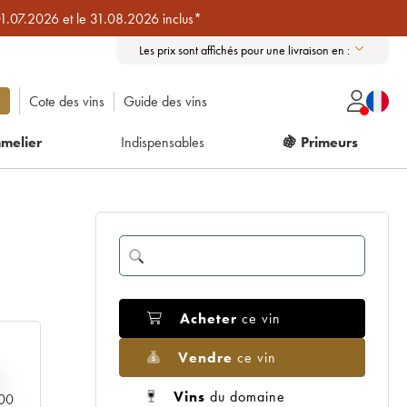
01.07.2026 et le 31.08.2026 inclus*
Les prix sont affichés pour une livraison en :
Cote des vins
Guide des vins
melier
Indispensables
🍇 Primeurs
Acheter
ce vin
Vendre
ce vin
Vins
du domaine
000