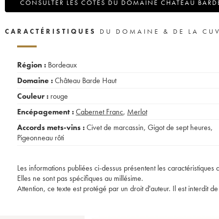
CONSULTER LES COTES DU DOMAINE CHÂTEAU BARD
CARACTÉRISTIQUES
DU DOMAINE & DE LA CU
Région :
Bordeaux
Domaine :
Château Barde Haut
Couleur :
rouge
Encépagement :
Cabernet Franc
,
Merlot
Accords mets-vins :
Civet de marcassin
,
Gigot de sept heures
,
Pigeonneau rôti
Les informations publiées ci-dessus présentent les caractéristiques 
Elles ne sont pas spécifiques au millésime.
Attention, ce texte est protégé par un droit d'auteur. Il est interdi