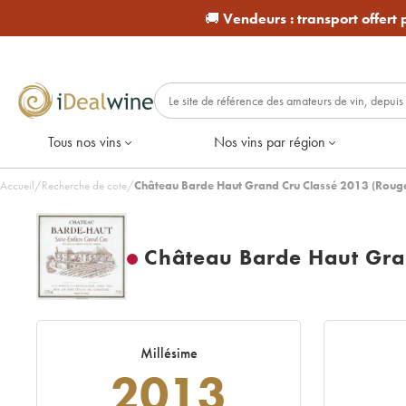
🚚
Vendeurs :
transport offert
Tous nos vins
Nos vins par région
Accueil
/
Recherche de cote
/
Château Barde Haut Grand Cru Classé 2013 (Roug
Château Barde Haut Gra
Millésime
2013