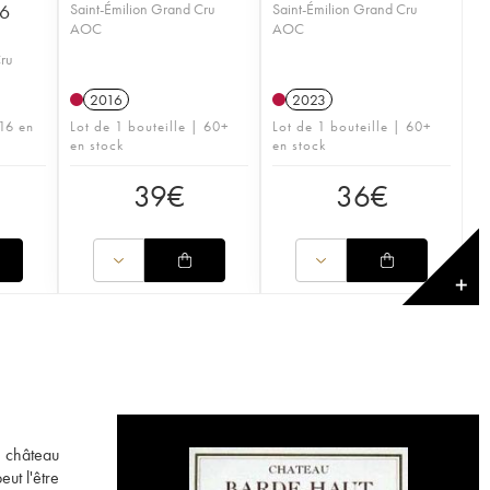
 6
Saint-Émilion Grand Cru
Saint-Émilion Grand Cru
AOC
AOC
Cru
2016
2023
16 en
Lot de 1 bouteille | 60+
Lot de 1 bouteille | 60+
en stock
en stock
39
€
36
€
✕
e château
ut l'être