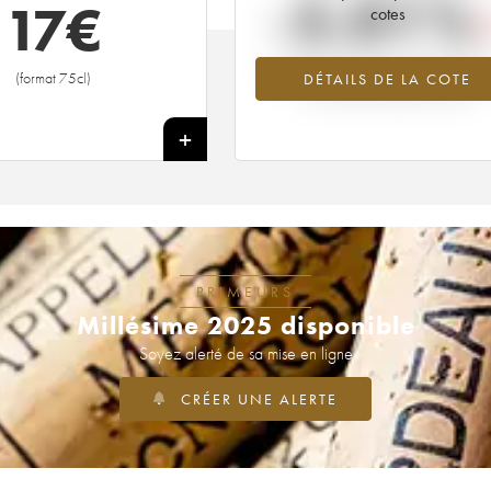
-5.01%
17
€
cotes
Tendance à la baisse du millésime 2
(format 75cl)
DÉTAILS DE LA COTE
en 2026 par rapport à 2025
+
PRIMEURS
Millésime 2025 disponible
Soyez alerté de sa mise en ligne
CRÉER UNE ALERTE