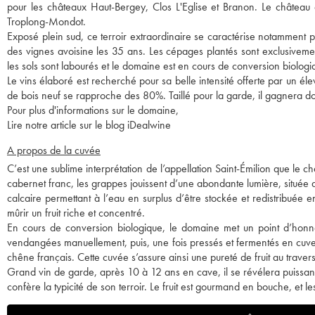
pour les châteaux Haut-Bergey, Clos L'Eglise et Branon. Le château di
Troplong-Mondot.
Exposé plein sud, ce terroir extraordinaire se caractérise notamment 
des vignes avoisine les 35 ans. Les cépages plantés sont exclusivem
les sols sont labourés et le domaine est en cours de conversion biologi
Le vins élaboré est recherché pour sa belle intensité offerte par un 
de bois neuf se rapproche des 80%. Taillé pour la garde, il gagnera 
Pour plus d'informations sur le domaine,
Lire notre article sur le blog iDealwine
A propos de la cuvée
C’est une sublime interprétation de l’appellation Saint-Émilion que l
cabernet franc, les grappes jouissent d’une abondante lumière, située
calcaire permettant à l’eau en surplus d’être stockée et redistribuée 
mûrir un fruit riche et concentré.
En cours de conversion biologique, le domaine met un point d’honneur
vendangées manuellement, puis, une fois pressés et fermentés en cuve
chêne français. Cette cuvée s’assure ainsi une pureté de fruit au traver
Grand vin de garde, après 10 à 12 ans en cave, il se révélera puissant 
confère la typicité de son terroir. Le fruit est gourmand en bouche, et l