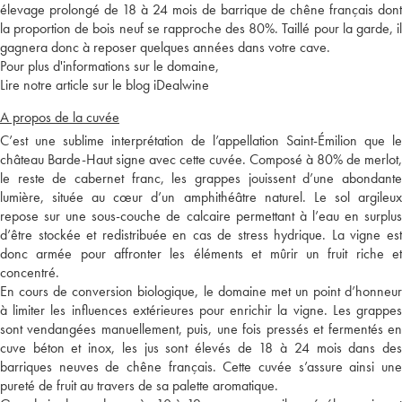
élevage prolongé de 18 à 24 mois de barrique de chêne français dont
la proportion de bois neuf se rapproche des 80%. Taillé pour la garde, il
gagnera donc à reposer quelques années dans votre cave.
Pour plus d'informations sur le domaine,
Lire notre article sur le blog iDealwine
A propos de la cuvée
C’est une sublime interprétation de l’appellation Saint-Émilion que le
château Barde-Haut signe avec cette cuvée. Composé à 80% de merlot,
le reste de cabernet franc, les grappes jouissent d’une abondante
lumière, située au cœur d’un amphithéâtre naturel. Le sol argileux
repose sur une sous-couche de calcaire permettant à l’eau en surplus
d’être stockée et redistribuée en cas de stress hydrique. La vigne est
donc armée pour affronter les éléments et mûrir un fruit riche et
concentré.
En cours de conversion biologique, le domaine met un point d’honneur
à limiter les influences extérieures pour enrichir la vigne. Les grappes
sont vendangées manuellement, puis, une fois pressés et fermentés en
cuve béton et inox, les jus sont élevés de 18 à 24 mois dans des
barriques neuves de chêne français. Cette cuvée s’assure ainsi une
pureté de fruit au travers de sa palette aromatique.