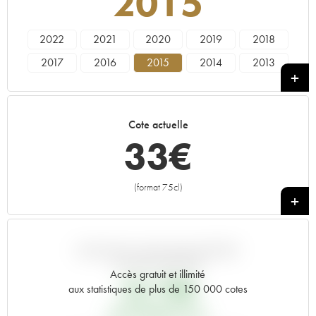
2015
2022
2021
2020
2019
2018
2017
2016
2015
2014
2013
2012
2011
2010
2009
2008
2007
2006
2005
2004
2003
Cote actuelle
2002
2001
2000
1999
1998
33
€
1997
1996
1995
1994
1993
1992
1990
1989
1988
1987
(format 75cl)
+
1986
1985
1984
1983
1982
1981
1980
1979
1978
1976
1975
1970
1967
1966
1964
VARIATION COTE PAR RAPPORT
AU PRIX PRIMEUR
1961
Accès gratuit et illimité
32,76
€
aux statistiques de plus de 150 000 cotes
PRIX PRIMEURS 2015