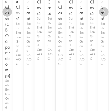
u
u
u
u
u
u
Cl
Cl
Cl
Cl
Cl
Cl
Cl
Cl
Cl
Cl
as
as
as
as
as
as
as
as
as
as
sé
sé
sé
sé
sé
sé
sé
sé
sé
sé
Sai
Sai
Sai
Sai
nt-
nt-
nt-
nt-
(C
Sai
Sai
Sai
Sai
Sai
Émi
Émi
Émi
Émi
nt-
nt-
nt-
nt-
nt-
B
lion
lion
lion
lion
Émi
Émi
Émi
Émi
Émi
O
Gr
Gr
Gr
Gr
lion
lion
lion
lion
lion
à
an
an
an
an
Gr
Gr
Gr
Gr
Gr
d
d
d
d
an
an
an
an
an
pa
Cru
Cru
Cru
Cru
d
d
d
d
d
rtir
AO
AO
AO
AO
Cru
Cru
Cru
Cru
Cru
de
C
C
C
C
AO
AO
AO
AO
AO
6
C
C
C
C
C
m
gs)
Sai
nt-
Émi
lion
Gr
an
d