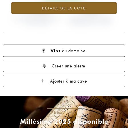
+1.89%
+30%
DÉTAILS DE LA COTE
VARIATION COTE ACTUELLE /
VARIATION PRIX PRIMEUR
PRIX PRIMEUR
MILLÉSIME 2015 / 2014
Vins
du domaine
Créer une alerte
Ajouter à ma cave
PRIMEURS
Millésime 2025 disponible