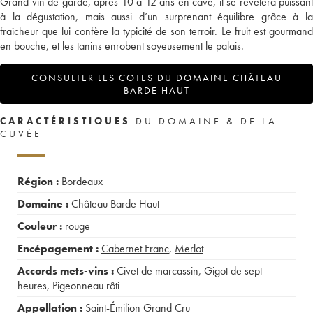
Grand vin de garde, après 10 à 12 ans en cave, il se révélera puissant
à la dégustation, mais aussi d’un surprenant équilibre grâce à la
fraîcheur que lui confère la typicité de son terroir. Le fruit est gourmand
en bouche, et les tanins enrobent soyeusement le palais.
CONSULTER LES COTES DU DOMAINE CHÂTEAU
BARDE HAUT
CARACTÉRISTIQUES
DU DOMAINE & DE LA
CUVÉE
Région :
Bordeaux
Domaine :
Château Barde Haut
Couleur :
rouge
Encépagement :
Cabernet Franc
,
Merlot
Accords mets-vins :
Civet de marcassin
,
Gigot de sept
heures
,
Pigeonneau rôti
Appellation :
Saint-Émilion Grand Cru