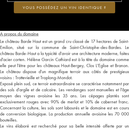
VOUS POSSÉDEZ UN VIN IDENTIQUE ?
A propos du domaine
Le château Barde Haut est un grand cru classé de 17 hectares de Saint-
Emilion, situé sur la commune de Saint-Christophe-des-Bardes. Le
château Barde-Haut a la typicité d'avoir une architecture moderne, faites
d'acier corten. Hélène Garcin Cathiard est à la tête du domaine comme
elle peut l'être pour les châteaux Haut-Bergey, Clos L'Eglise et Branon.
Le château dispose d'un magnifique terroir aux côtés de prestigieux
voisins : Trottevieille et Troplong-Mondot.
Exposé plein sud, ce terroir extraordinaire se caractérise notamment par
des sols d'argile et de calcaire. Les vendanges sont manuelles et l'âge
moyen des vignes avoisine les 35 ans. Les cépages plantés sont
exclusivement rouges avec 90% de merlot et 10% de cabernet franc.
Concernant la culture, les sols sont labourés et le domaine est en cours
de conversion biologique. La production annuelle avoisine les 70 000
bouteilles.
Le vins élaboré est recherché pour sa belle intensité offerte par un