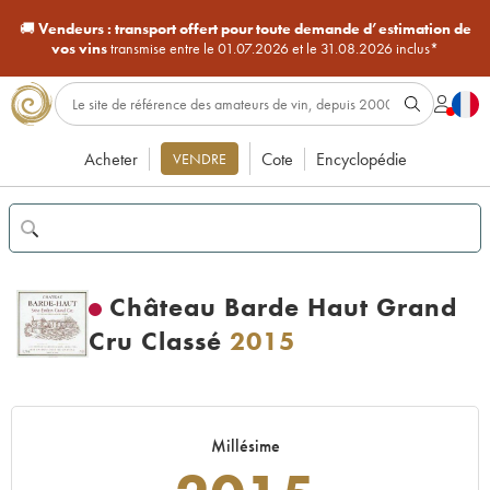
🚚
Vendeurs :
transport offert pour toute demande d’estimation de
vos vins
transmise entre le 01.07.2026 et le 31.08.2026 inclus*
Acheter
Cote
Encyclopédie
VENDRE
Château Barde Haut Grand
Cru Classé
2015
Millésime