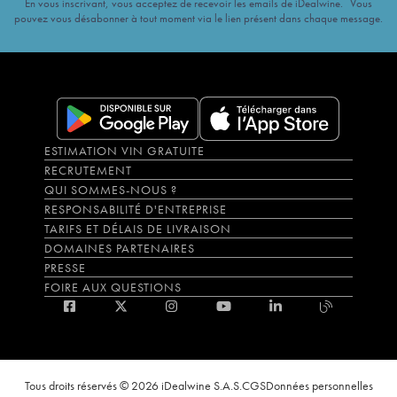
En vous inscrivant, vous acceptez de recevoir les emails de iDealwine. Vous
pouvez vous désabonner à tout moment via le lien présent dans chaque message.
ESTIMATION VIN GRATUITE
RECRUTEMENT
QUI SOMMES-NOUS ?
RESPONSABILITÉ D'ENTREPRISE
TARIFS ET DÉLAIS DE LIVRAISON
DOMAINES PARTENAIRES
PRESSE
FOIRE AUX QUESTIONS
Tous droits réservés © 2026 iDealwine S.A.S.
CGS
Données personnelles