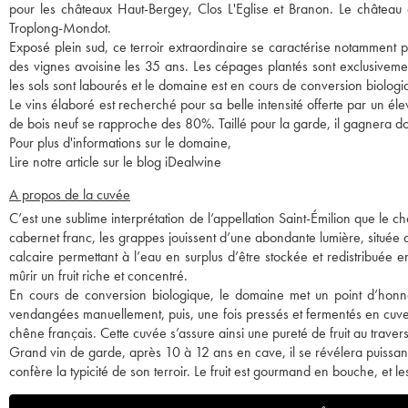
pour les châteaux Haut-Bergey, Clos L'Eglise et Branon. Le château di
Troplong-Mondot.
Exposé plein sud, ce terroir extraordinaire se caractérise notamment 
des vignes avoisine les 35 ans. Les cépages plantés sont exclusivem
les sols sont labourés et le domaine est en cours de conversion biologi
Le vins élaboré est recherché pour sa belle intensité offerte par un 
de bois neuf se rapproche des 80%. Taillé pour la garde, il gagnera 
Pour plus d'informations sur le domaine,
Lire notre article sur le blog iDealwine
A propos de la cuvée
C’est une sublime interprétation de l’appellation Saint-Émilion que l
cabernet franc, les grappes jouissent d’une abondante lumière, située
calcaire permettant à l’eau en surplus d’être stockée et redistribuée 
mûrir un fruit riche et concentré.
En cours de conversion biologique, le domaine met un point d’honneur
vendangées manuellement, puis, une fois pressés et fermentés en cuve
chêne français. Cette cuvée s’assure ainsi une pureté de fruit au traver
Grand vin de garde, après 10 à 12 ans en cave, il se révélera puissant 
confère la typicité de son terroir. Le fruit est gourmand en bouche, et l