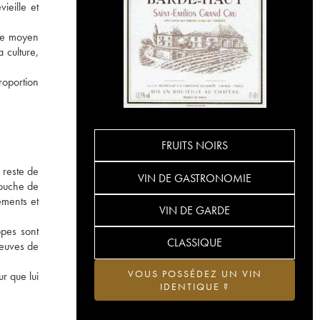
ieille et
âge moyen
 culture,
roportion
FRUITS NOIRS
 reste de
VIN DE GASTRONOMIE
couche de
éments et
VIN DE GARDE
ppes sont
CLASSIQUE
neuves de
VOUS POSSÉDEZ UN VIN
r que lui
IDENTIQUE ?