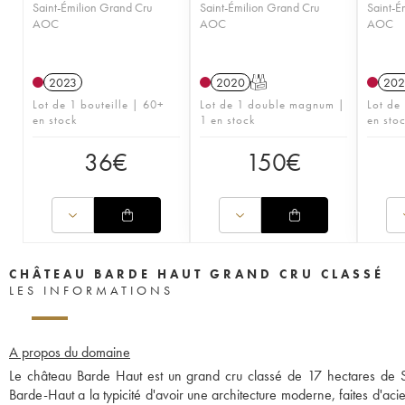
Saint-Émilion Grand Cru
Saint-Émilion Grand Cru
Saint-É
AOC
AOC
AOC
2023
2020
T
202
Lot de 1 bouteille | 60+
Lot de 1 double magnum |
Lot de
en stock
1 en stock
en sto
36
€
150
€
CHÂTEAU BARDE HAUT GRAND CRU CLASSÉ
LES INFORMATIONS
A propos du domaine
Le château Barde Haut est un grand cru classé de 17 hectares de Sa
Barde-Haut a la typicité d'avoir une architecture moderne, faites d'ac