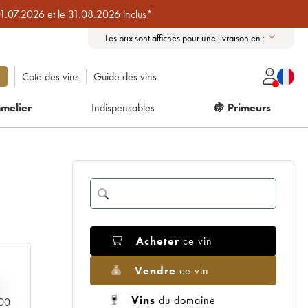
01.07.2026 et le 31.08.2026 inclus*
Les prix sont affichés pour une livraison en :
Cote des vins
Guide des vins
melier
Indispensables
🍇 Primeurs
Acheter
ce vin
Vendre
ce vin
Vins
du domaine
000