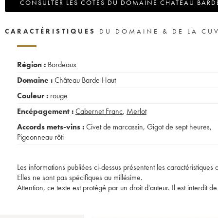
CONSULTER LES COTES DU DOMAINE CHÂTEAU BARD
CARACTÉRISTIQUES
DU DOMAINE & DE LA CU
Région :
Bordeaux
Domaine :
Château Barde Haut
Couleur :
rouge
Encépagement :
Cabernet Franc
,
Merlot
Accords mets-vins :
Civet de marcassin
,
Gigot de sept heures
,
Pigeonneau rôti
Les informations publiées ci-dessus présentent les caractéristiques 
Elles ne sont pas spécifiques au millésime.
Attention, ce texte est protégé par un droit d'auteur. Il est interdi