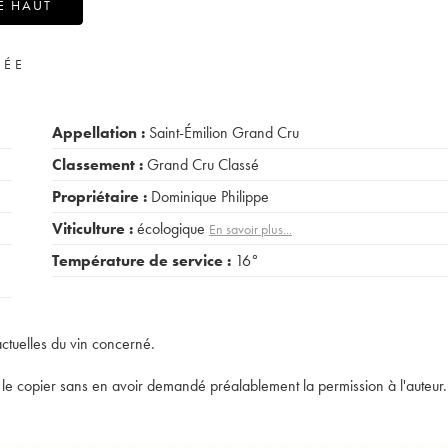
E HAUT
VÉE
Appellation :
Saint-Émilion Grand Cru
Classement :
Grand Cru Classé
Propriétaire :
Dominique Philippe
Viticulture :
écologique
En savoir plus...
Température de service :
16°
actuelles du vin concerné.
t de le copier sans en avoir demandé préalablement la permission à l'auteur.