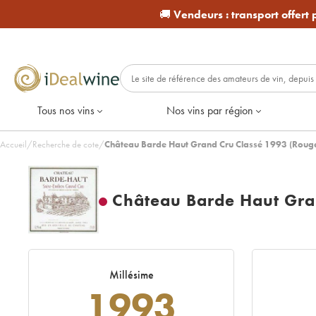
🚚
Vendeurs :
transport offert
Tous nos vins
Nos vins par région
Accueil
/
Recherche de cote
/
Château Barde Haut Grand Cru Classé 1993 (Roug
Château Barde Haut Gra
Millésime
1993