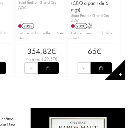
Cru
Saint-Émilion Grand Cru
(CBO à partir de 6
AOC
mgs)
Saint-Émilion Grand Cru
AOC
2025
2020
T
| 60+
Lot de 12 bouteilles | 6 en
Lot de 1 magnum | 16 en
stock
stock
354,82
€
65
€
29,57
€
Prix à l'unité
✕
e château
ut l'être