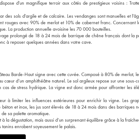
spose d'un magnifique terroir aux côtés de prestigieux voisins : Trottev
par des sols d'argile et de calcaire. Les vendanges sont manuelles et l'
ent rouges avec 90% de merlot et 10% de cabernet franc. Concernant la
que. La production annuelle avoisine les 70 000 bouteilles.
élevage prolongé de 18 à 24 mois de barrique de chêne français dont la p
donc à reposer quelques années dans votre cave.
e château Barde-Haut signe avec cette cuvée. Composé à 80% de merlot, le
 au cœur d’un amphithéâtre naturel. Le sol argileux repose sur une sous-
en cas de stress hydrique. La vigne est donc armée pour affronter les él
 à limiter les influences extérieures pour enrichir la vigne. Les gra
 béton et inox, les jus sont élevés de 18 à 24 mois dans des barriques 
s de sa palette aromatique.
à la dégustation, mais aussi d’un surprenant équilibre grâce à la fraîcheu
es tanins enrobent soyeusement le palais.