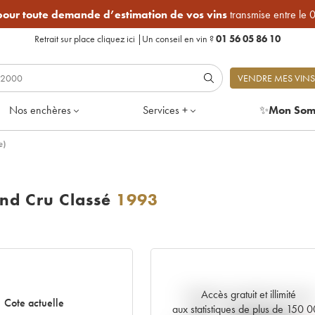
 pour toute demande d’estimation de vos vins
transmise entre le 
Retrait sur place
cliquez ici
|
Un conseil en vin ?
01 56 05 86 10
VENDRE MES VINS
Nos enchères
Services +
✨
Mon Som
e)
nd Cru Classé
1993
Accès gratuit et illimité
Tendance actuelle de la cote
Cote actuelle
aux statistiques de plus de 150 