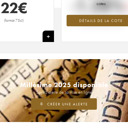
-1.28%
22
€
cotes
Tendance à la baisse du millésime 1
(format 75cl)
DÉTAILS DE LA COTE
en 2026 par rapport à 2025
+
PRIMEURS
Millésime 2025 disponible
Soyez alerté de sa mise en ligne
CRÉER UNE ALERTE