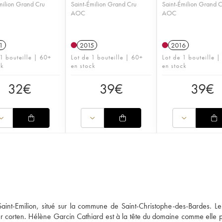
milion Grand Cru
Saint-Émilion Grand Cru
Saint-Émilion Grand 
AOC
AOC
1
2015
2016
 1 bouteille | 60+
Lot de 1 bouteille | 60+
Lot de 1 bouteille 
ck
en stock
en stock
32
€
39
€
39
€
int-Emilion, situé sur la commune de Saint-Christophe-des-Bardes. L
ier corten. Hélène Garcin Cathiard est à la tête du domaine comme elle pe