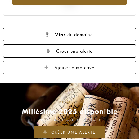
2025
Vins
du domaine
Créer une alerte
Ajouter à ma cave
PRIMEURS
Millésime 2025 disponible
Soyez alerté de sa mise en ligne
CRÉER UNE ALERTE