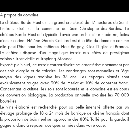
A propos du domaine
Le château Barde Haut est un grand cru classé de 17 hectares de Saint-
Emilion, situé sur la commune de Saint-Christophe-des-Bardes. Le
château Barde-Haut a la typicité d'avoir une architecture moderne, faites
d'acier corten. Hélène Garcin Cathiard est à la tête du domaine comme
elle peut l'être pour les châteaux Haut-Bergey, Clos L'Eglise et Branon.
Le château dispose d'un magnifique terroir aux côtés de prestigieux
voisins : Trottevieille et Troplong-Mondot.
Exposé plein sud, ce terroir extraordinaire se caractérise notamment par
des sols d'argile et de calcaire. Les vendanges sont manuelles et l'âge
moyen des vignes avoisine les 35 ans. Les cépages plantés sont
exclusivement rouges avec 90% de merlot et 10% de cabernet franc.
Concernant la culture, les sols sont labourés et le domaine est en cours
de conversion biologique. La production annuelle avoisine les 70 000
bouteilles.
Le vins élaboré est recherché pour sa belle intensité offerte par un
élevage prolongé de 18 à 24 mois de barrique de chêne français dont
la proportion de bois neuf se rapproche des 80%. Taillé pour la garde, il
gagnera donc à reposer quelques années dans votre cave.