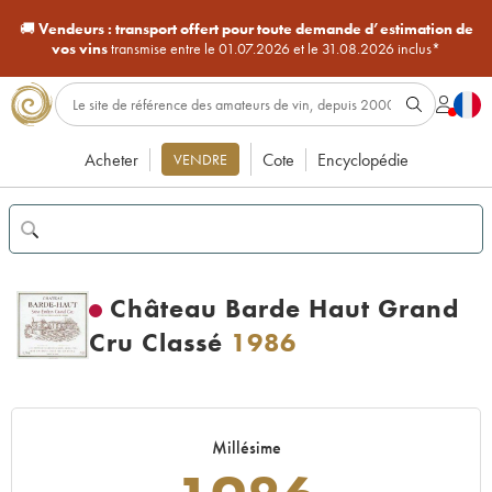
🚚
Vendeurs :
transport offert pour toute demande d’estimation de
vos vins
transmise entre le 01.07.2026 et le 31.08.2026 inclus*
Acheter
Cote
Encyclopédie
VENDRE
Château Barde Haut Grand
Cru Classé
1986
Millésime