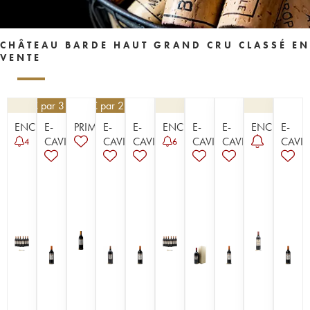
CHÂTEAU BARDE HAUT GRAND CRU CLASSÉ EN
VENTE
28,80
€
par 3 | -10%
58,50
€
par 2 | -10%
ENCHÈRE
E-
PRIMEUR
E-
E-
ENCHÈRE
E-
E-
ENCHÈRE
E-
CAVISTE
CAVISTE
CAVISTE
CAVISTE
CAVISTE
CAVIS
4
6