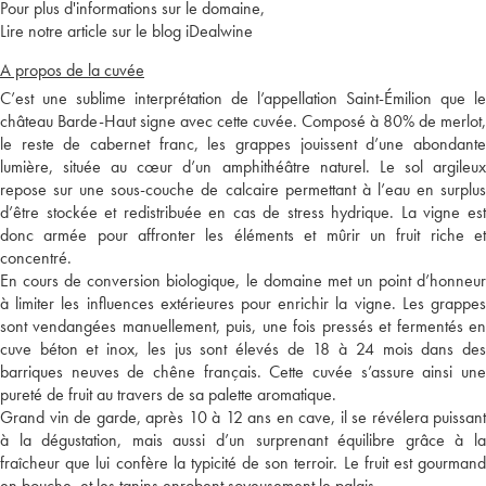
Pour plus d'informations sur le domaine,
Lire notre article sur le blog iDealwine
A propos de la cuvée
C’est une sublime interprétation de l’appellation Saint-Émilion que le
château Barde-Haut signe avec cette cuvée. Composé à 80% de merlot,
le reste de cabernet franc, les grappes jouissent d’une abondante
lumière, située au cœur d’un amphithéâtre naturel. Le sol argileux
repose sur une sous-couche de calcaire permettant à l’eau en surplus
d’être stockée et redistribuée en cas de stress hydrique. La vigne est
donc armée pour affronter les éléments et mûrir un fruit riche et
concentré.
En cours de conversion biologique, le domaine met un point d’honneur
à limiter les influences extérieures pour enrichir la vigne. Les grappes
sont vendangées manuellement, puis, une fois pressés et fermentés en
cuve béton et inox, les jus sont élevés de 18 à 24 mois dans des
barriques neuves de chêne français. Cette cuvée s’assure ainsi une
pureté de fruit au travers de sa palette aromatique.
Grand vin de garde, après 10 à 12 ans en cave, il se révélera puissant
à la dégustation, mais aussi d’un surprenant équilibre grâce à la
fraîcheur que lui confère la typicité de son terroir. Le fruit est gourmand
en bouche, et les tanins enrobent soyeusement le palais.