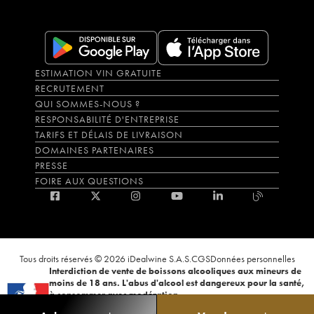
ESTIMATION VIN GRATUITE
RECRUTEMENT
QUI SOMMES-NOUS ?
RESPONSABILITÉ D'ENTREPRISE
TARIFS ET DÉLAIS DE LIVRAISON
DOMAINES PARTENAIRES
PRESSE
FOIRE AUX QUESTIONS
Tous droits réservés © 2026 iDealwine S.A.S.
CGS
Données personnelles
Interdiction de vente de boissons alcooliques aux mineurs de
moins de 18 ans. L'abus d'alcool est dangereux pour la santé,
à consommer avec modération.
La preuve de majorité de l'acheteur est exigée au moment de la vente en