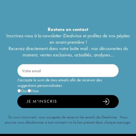
Restons en
contact
Inscrivez-vous à la newsletter iDealwine et profitez de nos pépites
en avant-première !
Recevez directement dans votre boîte mail : nos découvertes du
moment, ventes exclusives, actualités, analyses...
J'accepte le suivi de mes emails afin de recevoir des
suggestions personnalisées
Oui
Non
JE M'INSCRIS
En vous inscrivant, vous acceptez de recevoir les emails de iDealwine. Vous
pouvez vous désabonner à tout moment via le lien présent dans chaque message.