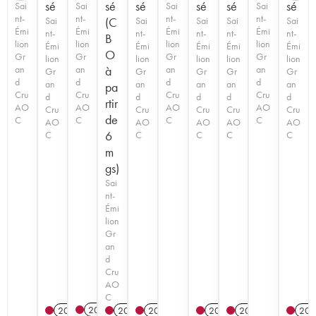
sé
sé
sé
sé
sé
sé
Sai
Sai
Sai
Sai
nt-
nt-
nt-
nt-
Sai
(C
Sai
Sai
Sai
Sai
Émi
Émi
Émi
Émi
nt-
nt-
nt-
nt-
nt-
B
lion
lion
lion
lion
Émi
Émi
Émi
Émi
Émi
O
Gr
Gr
Gr
Gr
lion
lion
lion
lion
lion
an
an
à
an
an
Gr
Gr
Gr
Gr
Gr
d
d
d
d
an
an
an
an
an
pa
Cru
Cru
Cru
Cru
d
d
d
d
d
rtir
AO
AO
AO
AO
Cru
Cru
Cru
Cru
Cru
de
C
C
C
C
AO
AO
AO
AO
AO
6
C
C
C
C
C
m
gs)
Sai
nt-
Émi
lion
Gr
an
d
Cru
AO
C
2025
2021
2020
T
2015
2020
T
2023
201