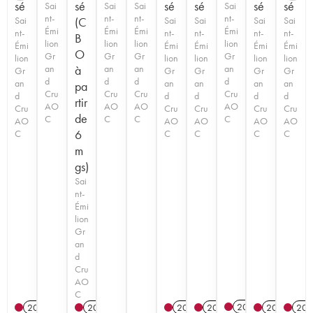
sé
sé
sé
sé
sé
sé
Sai
Sai
Sai
Sai
nt-
nt-
nt-
nt-
Sai
(C
Sai
Sai
Sai
Sai
Émi
Émi
Émi
Émi
nt-
nt-
nt-
nt-
nt-
B
lion
lion
lion
lion
Émi
Émi
Émi
Émi
Émi
O
Gr
Gr
Gr
Gr
lion
lion
lion
lion
lion
an
à
an
an
an
Gr
Gr
Gr
Gr
Gr
d
d
d
d
an
an
an
an
an
pa
Cru
Cru
Cru
Cru
d
d
d
d
d
rtir
AO
AO
AO
AO
Cru
Cru
Cru
Cru
Cru
de
C
C
C
C
AO
AO
AO
AO
AO
6
C
C
C
C
C
m
gs)
Sai
nt-
Émi
lion
Gr
an
d
Cru
AO
C
2025
2015
2020
T
2021
2016
2023
20