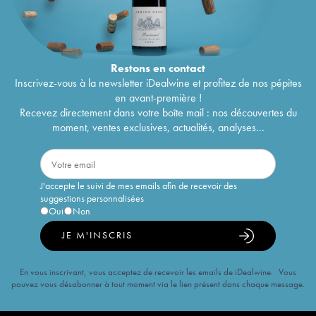
Restons en
contact
Inscrivez-vous à la newsletter iDealwine et profitez de nos pépites
en avant-première !
Recevez directement dans votre boîte mail : nos découvertes du
moment, ventes exclusives, actualités, analyses...
J'accepte le suivi de mes emails afin de recevoir des
suggestions personnalisées
Oui
Non
JE M'INSCRIS
En vous inscrivant, vous acceptez de recevoir les emails de iDealwine. Vous
pouvez vous désabonner à tout moment via le lien présent dans chaque message.