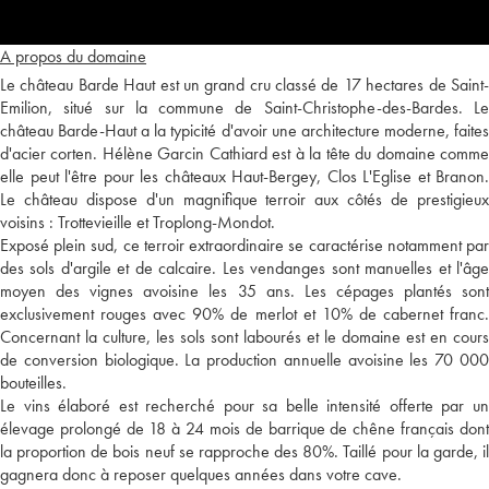
A propos du domaine
Le château Barde Haut est un grand cru classé de 17 hectares de Saint-
Emilion, situé sur la commune de Saint-Christophe-des-Bardes. Le
château Barde-Haut a la typicité d'avoir une architecture moderne, faites
d'acier corten. Hélène Garcin Cathiard est à la tête du domaine comme
elle peut l'être pour les châteaux Haut-Bergey, Clos L'Eglise et Branon.
Le château dispose d'un magnifique terroir aux côtés de prestigieux
voisins : Trottevieille et Troplong-Mondot.
Exposé plein sud, ce terroir extraordinaire se caractérise notamment par
des sols d'argile et de calcaire. Les vendanges sont manuelles et l'âge
moyen des vignes avoisine les 35 ans. Les cépages plantés sont
exclusivement rouges avec 90% de merlot et 10% de cabernet franc.
Concernant la culture, les sols sont labourés et le domaine est en cours
de conversion biologique. La production annuelle avoisine les 70 000
bouteilles.
Le vins élaboré est recherché pour sa belle intensité offerte par un
élevage prolongé de 18 à 24 mois de barrique de chêne français dont
la proportion de bois neuf se rapproche des 80%. Taillé pour la garde, il
gagnera donc à reposer quelques années dans votre cave.