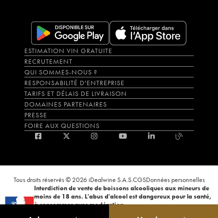
ESTIMATION VIN GRATUITE
RECRUTEMENT
QUI SOMMES-NOUS ?
RESPONSABILITÉ D'ENTREPRISE
TARIFS ET DÉLAIS DE LIVRAISON
DOMAINES PARTENAIRES
PRESSE
FOIRE AUX QUESTIONS
Tous droits réservés © 2026 iDealwine S.A.S.
CGS
Données personnelles
Interdiction de vente de boissons alcooliques aux mineurs de
moins de 18 ans. L'abus d'alcool est dangereux pour la santé,
à consommer avec modération.
La preuve de majorité de l'acheteur est exigée au moment de la vente en