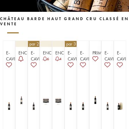
CHÂTEAU BARDE HAUT GRAND CRU CLASSÉ EN
VENTE
58,50
€
par 2 | -10%
28,80
€
par 3 | -10%
E-
ENCHÈRE
E-
ENCHÈRE
ENCHÈRE
E-
E-
PRIMEUR
E-
E-
CAVISTE
CAVISTE
CAVISTE
CAVISTE
CAVISTE
CAVIS
6
4