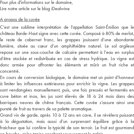
Pour plus d'informations sur le domaine,
Lire notre article sur le blog iDealwine
A propos de la cuvée
C’est une sublime interprétation de l’appellation Saint-Émilion que le
château Barde-Haut signe avec cette cuvée. Composé à 80% de merlot,
le reste de cabernet franc, les grappes jouissent d’une abondante
lumière, située au cœur d’un amphithéâtre naturel. Le sol argileux
repose sur une sous-couche de calcaire permettant à l’eau en surplus
d’être stockée et redistribuée en cas de stress hydrique. La vigne est
donc armée pour affronter les éléments et mûrir un fruit riche et
concentré.
En cours de conversion biologique, le domaine met un point d’honneur
à limiter les influences extérieures pour enrichir la vigne. Les grappes
sont vendangées manuellement, puis, une fois pressés et fermentés en
cuve béton et inox, les jus sont élevés de 18 à 24 mois dans des
barriques neuves de chêne français. Cette cuvée s’assure ainsi une
pureté de fruit au travers de sa palette aromatique.
Grand vin de garde, après 10 à 12 ans en cave, il se révélera puissant
à la dégustation, mais aussi d’un surprenant équilibre grâce à la
fraîcheur que lui confère la typicité de son terroir. Le fruit est gourmand
en bouche, et les tanins enrobent soyeusement le palais.