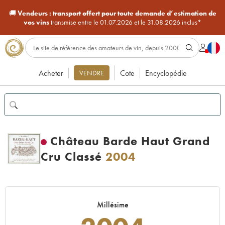
🚚
Vendeurs :
transport offert pour toute demande d’estimation de
vos vins
transmise entre le 01.07.2026 et le 31.08.2026 inclus*
Acheter
Cote
Encyclopédie
VENDRE
Château Barde Haut Grand
Cru Classé
2004
Millésime