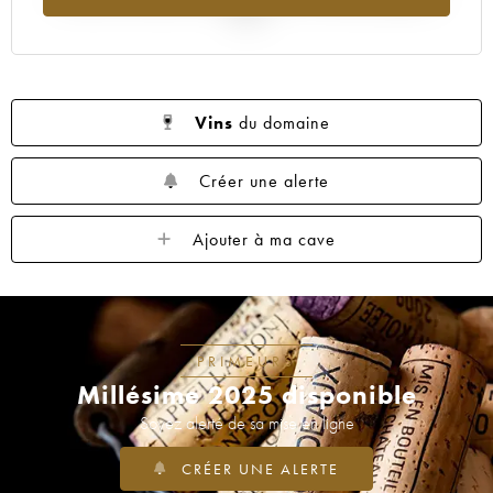
2025
Vins
du domaine
Créer une alerte
Ajouter à ma cave
PRIMEURS
Millésime 2025 disponible
Soyez alerté de sa mise en ligne
CRÉER UNE ALERTE