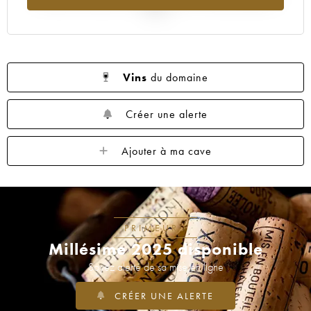
2025
Vins
du domaine
Créer une alerte
Ajouter à ma cave
PRIMEURS
Millésime 2025 disponible
Soyez alerté de sa mise en ligne
CRÉER UNE ALERTE