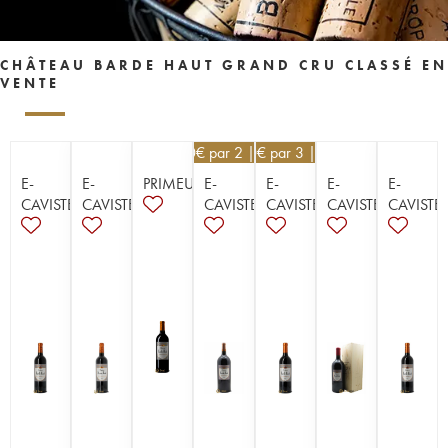
CHÂTEAU BARDE HAUT GRAND CRU CLASSÉ EN
VENTE
58,50
€
par 2 | -10%
28,80
€
par 3 | -10%
E-
E-
PRIMEUR
E-
E-
E-
E-
CAVISTE
CAVISTE
CAVISTE
CAVISTE
CAVISTE
CAVISTE