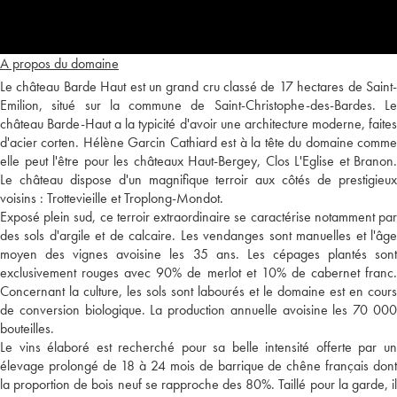
A propos du domaine
Le château Barde Haut est un grand cru classé de 17 hectares de Saint-
Emilion, situé sur la commune de Saint-Christophe-des-Bardes. Le
château Barde-Haut a la typicité d'avoir une architecture moderne, faites
d'acier corten. Hélène Garcin Cathiard est à la tête du domaine comme
elle peut l'être pour les châteaux Haut-Bergey, Clos L'Eglise et Branon.
Le château dispose d'un magnifique terroir aux côtés de prestigieux
voisins : Trottevieille et Troplong-Mondot.
Exposé plein sud, ce terroir extraordinaire se caractérise notamment par
des sols d'argile et de calcaire. Les vendanges sont manuelles et l'âge
moyen des vignes avoisine les 35 ans. Les cépages plantés sont
exclusivement rouges avec 90% de merlot et 10% de cabernet franc.
Concernant la culture, les sols sont labourés et le domaine est en cours
de conversion biologique. La production annuelle avoisine les 70 000
bouteilles.
Le vins élaboré est recherché pour sa belle intensité offerte par un
élevage prolongé de 18 à 24 mois de barrique de chêne français dont
la proportion de bois neuf se rapproche des 80%. Taillé pour la garde, il