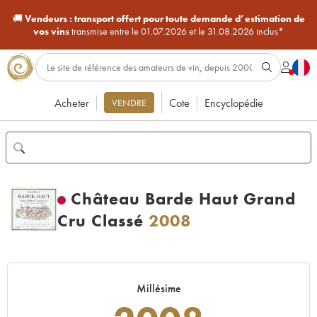
🚚
Vendeurs :
transport offert pour toute demande d’estimation de
vos vins
transmise entre le 01.07.2026 et le 31.08.2026 inclus*
Acheter
Cote
Encyclopédie
VENDRE
Château Barde Haut Grand
Cru Classé
2008
Millésime