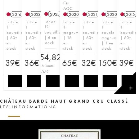
Cru
AOC
2025
2016
2023
2020
T
2021
2020
T
2015
Lot de
Lot de
Lot de
Lot de
Lot de
Lot de
Lot de
12
1
1
1
1
1
1
bouteilles
bouteille
bouteille
magnum
bouteille
double
bouteille
| 6 en
| 60+
| 60+
| 16
| 60+
magnum
| 60+
stock
en
en
en
en
| 1 en
en
stock
stock
stock
stock
stock
stock
354,82
€
39
€
36
€
65
€
32
€
150
€
39
€
Prix à l'unité
29,57
€
✕
CHÂTEAU BARDE HAUT GRAND CRU CLASSÉ
LES INFORMATIONS