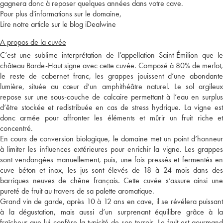
gagnera donc à reposer quelques années dans votre cave.
Pour plus d'informations sur le domaine,
Lire notre article sur le blog iDealwine
A propos de la cuvée
C’est une sublime interprétation de l’appellation Saint-Émilion que le
château Barde-Haut signe avec cette cuvée. Composé à 80% de merlot,
le reste de cabernet franc, les grappes jouissent d’une abondante
lumière, située au cœur d’un amphithéâtre naturel. Le sol argileux
repose sur une sous-couche de calcaire permettant à l’eau en surplus
d’être stockée et redistribuée en cas de stress hydrique. La vigne est
donc armée pour affronter les éléments et mûrir un fruit riche et
concentré.
En cours de conversion biologique, le domaine met un point d’honneur
à limiter les influences extérieures pour enrichir la vigne. Les grappes
sont vendangées manuellement, puis, une fois pressés et fermentés en
cuve béton et inox, les jus sont élevés de 18 à 24 mois dans des
barriques neuves de chêne français. Cette cuvée s’assure ainsi une
pureté de fruit au travers de sa palette aromatique.
Grand vin de garde, après 10 à 12 ans en cave, il se révélera puissant
à la dégustation, mais aussi d’un surprenant équilibre grâce à la
fraîcheur que lui confère la typicité de son terroir. Le fruit est gourmand