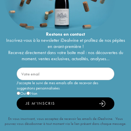
Restons en
contact
Inscrivez-vous à la newsletter iDealwine et profitez de nos pépites
en avant-première !
Recevez directement dans votre boîte mail : nos découvertes du
moment, ventes exclusives, actualités, analyses...
J'accepte le suivi de mes emails afin de recevoir des
suggestions personnalisées
Oui
Non
JE M'INSCRIS
En vous inscrivant, vous acceptez de recevoir les emails de iDealwine. Vous
pouvez vous désabonner à tout moment via le lien présent dans chaque message.