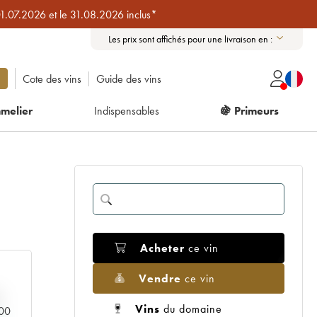
01.07.2026 et le 31.08.2026 inclus*
Les prix sont affichés pour une livraison en :
Cote des vins
Guide des vins
melier
Indispensables
🍇 Primeurs
Acheter
ce vin
Vendre
ce vin
Vins
du domaine
000