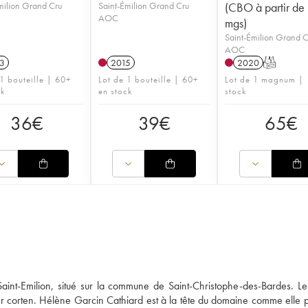
milion Grand Cru
Saint-Émilion Grand Cru
(CBO à partir de
AOC
mgs)
Saint-Émilion Grand 
AOC
3
2015
2020
T
 1 bouteille | 60+
Lot de 1 bouteille | 60+
Lot de 1 magnum | 
ck
en stock
stock
36
€
39
€
65
€
int-Emilion, situé sur la commune de Saint-Christophe-des-Bardes. L
ier corten. Hélène Garcin Cathiard est à la tête du domaine comme elle pe