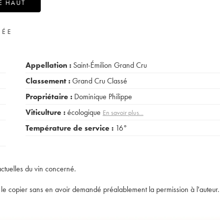
E HAUT
VÉE
Appellation :
Saint-Émilion Grand Cru
Classement :
Grand Cru Classé
Propriétaire :
Dominique Philippe
Viticulture :
écologique
En savoir plus...
Température de service :
16°
actuelles du vin concerné.
t de le copier sans en avoir demandé préalablement la permission à l'auteur.