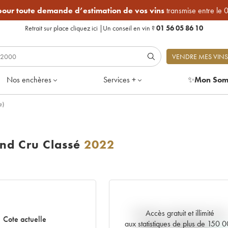
 pour toute demande d’estimation de vos vins
transmise entre le 
Retrait sur place
cliquez ici
|
Un conseil en vin ?
01 56 05 86 10
VENDRE MES VINS
Nos enchères
Services +
✨
Mon Som
e)
nd Cru Classé
2022
Accès gratuit et illimité
Tendance actuelle de la cote
Cote actuelle
aux statistiques de plus de 150 