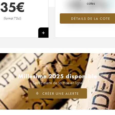
+0.2%
35
€
cotes
Tendance à la hausse du millésime
(format 75cl)
DÉTAILS DE LA COTE
2022 en 2026 par rapport à 202
+
PRIMEURS
Millésime 2025 disponible
Soyez alerté de sa mise en ligne
CRÉER UNE ALERTE