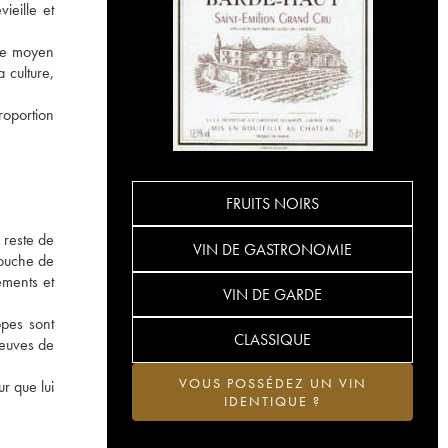
ieille et
âge moyen
 culture,
roportion
FRUITS NOIRS
 reste de
VIN DE GASTRONOMIE
couche de
éments et
VIN DE GARDE
ppes sont
CLASSIQUE
neuves de
VOUS POSSÉDEZ UN VIN
r que lui
IDENTIQUE ?