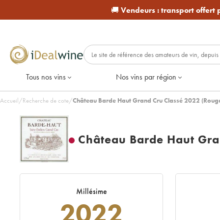
🚚
Vendeurs :
transport offert
Tous nos vins
Nos vins par région
Accueil
/
Recherche de cote
/
Château Barde Haut Grand Cru Classé 2022 (Roug
Château Barde Haut Gra
Millésime
2022