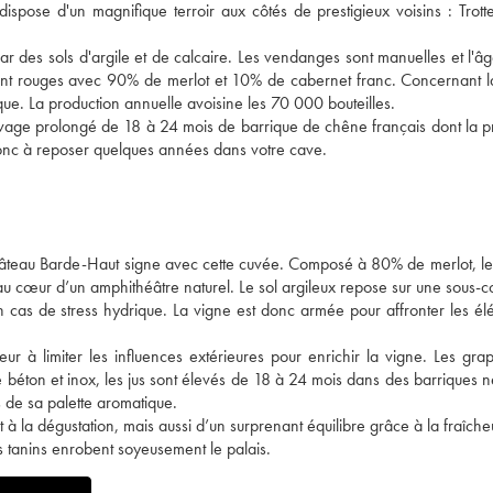
spose d'un magnifique terroir aux côtés de prestigieux voisins : Trottev
par des sols d'argile et de calcaire. Les vendanges sont manuelles et l'
ent rouges avec 90% de merlot et 10% de cabernet franc. Concernant la
que. La production annuelle avoisine les 70 000 bouteilles.
élevage prolongé de 18 à 24 mois de barrique de chêne français dont la p
donc à reposer quelques années dans votre cave.
e château Barde-Haut signe avec cette cuvée. Composé à 80% de merlot, le
 au cœur d’un amphithéâtre naturel. Le sol argileux repose sur une sous-
en cas de stress hydrique. La vigne est donc armée pour affronter les él
 à limiter les influences extérieures pour enrichir la vigne. Les gra
 béton et inox, les jus sont élevés de 18 à 24 mois dans des barriques 
s de sa palette aromatique.
à la dégustation, mais aussi d’un surprenant équilibre grâce à la fraîcheu
es tanins enrobent soyeusement le palais.