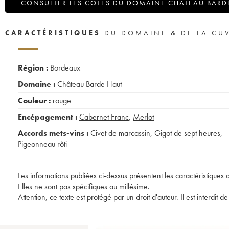
CONSULTER LES COTES DU DOMAINE CHÂTEAU BARD
CARACTÉRISTIQUES
DU DOMAINE & DE LA CU
Région :
Bordeaux
Domaine :
Château Barde Haut
Couleur :
rouge
Encépagement :
Cabernet Franc
,
Merlot
Accords mets-vins :
Civet de marcassin
,
Gigot de sept heures
,
Pigeonneau rôti
Les informations publiées ci-dessus présentent les caractéristiques 
Elles ne sont pas spécifiques au millésime.
Attention, ce texte est protégé par un droit d'auteur. Il est interdi