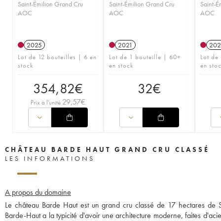
Saint-Émilion Grand Cru
Saint-Émilion Grand Cru
Saint-É
AOC
AOC
AOC
2025
2021
202
Lot de 12 bouteilles | 6 en
Lot de 1 bouteille | 60+
Lot de
stock
en stock
en sto
354,82
€
32
€
29,57
€
Prix à l'unité
CHÂTEAU BARDE HAUT GRAND CRU CLASSÉ
LES INFORMATIONS
A propos du domaine
Le château Barde Haut est un grand cru classé de 17 hectares de Sa
Barde-Haut a la typicité d'avoir une architecture moderne, faites d'ac