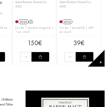
 6
Saint-Émilion Grand Cru
Saint-Émilion Grand Cru
AOC
AOC
Cru
2020
T
2016
16 en
Lot de 1 double magnum |
Lot de 1 bouteille | 60+
1 en stock
en stock
150
€
39
€
✕
e château
ut l'être