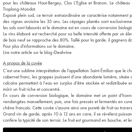
pour les châteaux Haut-Bergey, Clos L'Eglise et Branon. Le château di
Troplong-Mondot.
Exposé plein sud, ce terroir extraordinaire se caractérise notamment 
des vignes avoisine les 35 ans. Les cépages plantés sont exclusivem
les sols sont labourés et le domaine est en cours de conversion biologi
Le vins élaboré est recherché pour sa belle intensité offerte par un 
de bois neuf se rapproche des 80%. Taillé pour la garde, il gagnera 
Pour plus d'informations sur le domaine,
Lire notre article sur le blog iDealwine
A propos de la cuvée
C’est une sublime interprétation de l’appellation Saint-Émilion que l
cabernet franc, les grappes jouissent d’une abondante lumière, située
calcaire permettant à l’eau en surplus d’être stockée et redistribuée 
mûrir un fruit riche et concentré.
En cours de conversion biologique, le domaine met un point d’honneur
vendangées manuellement, puis, une fois pressés et fermentés en cuve
chêne français. Cette cuvée s’assure ainsi une pureté de fruit au traver
Grand vin de garde, après 10 à 12 ans en cave, il se révélera puissant 
confère la typicité de son terroir. Le fruit est gourmand en bouche, et l