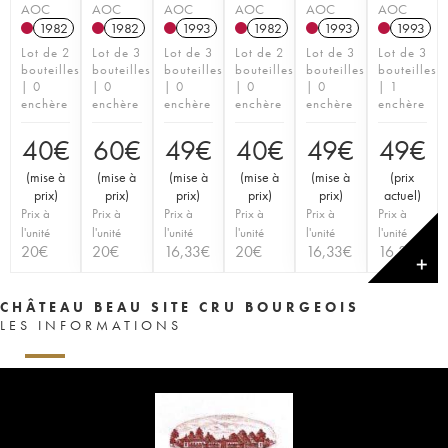
AOC
AOC
AOC
AOC
AOC
AOC
1982
1982
1993
1982
1993
1993
Lot de 2
Lot de 3
Lot de 3
Lot de 2
Lot de 3
Lot de 3
bouteilles
bouteilles
bouteilles
bouteilles
bouteilles
bouteilles
| 0
| 0
| 0
| 0
| 0
| 1
enchère
enchère
enchère
enchère
enchère
enchère
40
€
60
€
49
€
40
€
49
€
49
€
(
mise à
(
mise à
(
mise à
(
mise à
(
mise à
(
prix
prix
)
prix
)
prix
)
prix
)
prix
)
actuel
)
Prix à
Prix à
Prix à
Prix à
Prix à
Prix à
l'unité
l'unité
l'unité
l'unité
l'unité
l'unité
20
€
20
€
16,33
€
20
€
16,33
€
16,33
€
✕
CHÂTEAU BEAU SITE CRU BOURGEOIS
LES INFORMATIONS