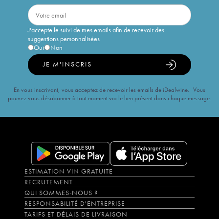
J'accepte le suivi de mes emails afin de recevoir des
suggestions personnalisées
Oui
Non
JE M'INSCRIS
En vous inscrivant, vous acceptez de recevoir les emails de iDealwine. Vous
pouvez vous désabonner à tout moment via le lien présent dans chaque message.
ESTIMATION VIN GRATUITE
RECRUTEMENT
QUI SOMMES-NOUS ?
RESPONSABILITÉ D'ENTREPRISE
TARIFS ET DÉLAIS DE LIVRAISON