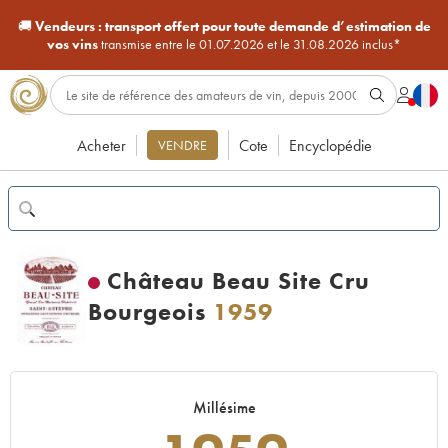
🚚
Vendeurs :
transport offert pour toute demande d’estimation de
vos vins
transmise entre le 01.07.2026 et le 31.08.2026 inclus*
Acheter
Cote
Encyclopédie
VENDRE
Château Beau Site Cru
Bourgeois
1959
Millésime