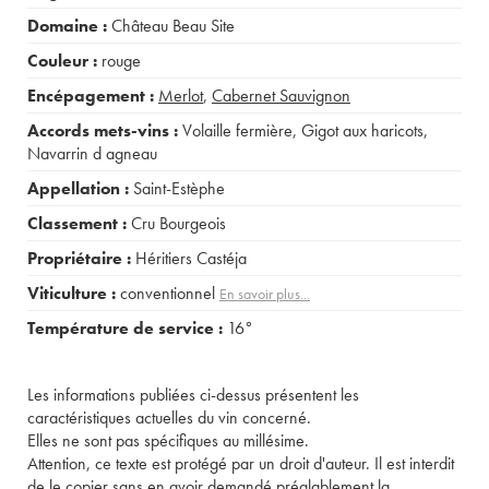
Domaine :
Château Beau Site
Couleur :
rouge
Encépagement :
Merlot
,
Cabernet Sauvignon
Accords mets-vins :
Volaille fermière
,
Gigot aux haricots
,
Navarrin d agneau
Appellation :
Saint-Estèphe
Classement :
Cru Bourgeois
Propriétaire :
Héritiers Castéja
Viticulture :
conventionnel
En savoir plus...
Température de service :
16°
Les informations publiées ci-dessus présentent les
caractéristiques actuelles du vin concerné.
Elles ne sont pas spécifiques au millésime.
Attention, ce texte est protégé par un droit d'auteur. Il est interdit
de le copier sans en avoir demandé préalablement la