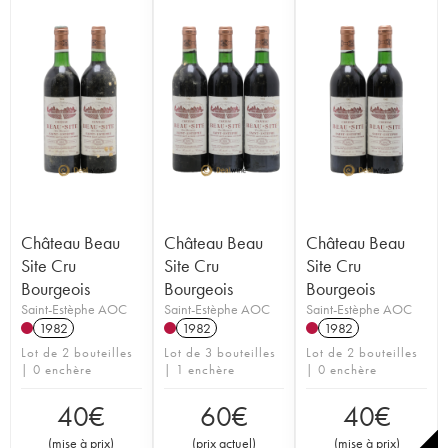
Château Beau
Château Beau
Château Beau
Site Cru
Site Cru
Site Cru
Bourgeois
Bourgeois
Bourgeois
Saint-Estèphe AOC
Saint-Estèphe AOC
Saint-Estèphe AOC
1982
1982
1982
Lot de 2 bouteilles
Lot de 3 bouteilles
Lot de 2 bouteilles
| 0 enchère
| 1 enchère
| 0 enchère
40
€
60
€
40
€
(
mise à prix
)
(
prix actuel
)
(
mise à prix
)