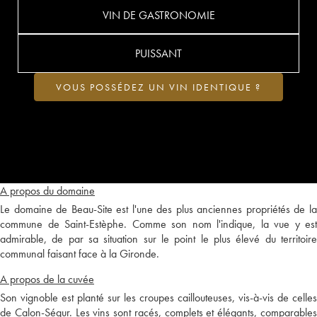
VIN DE GASTRONOMIE
PUISSANT
VOUS POSSÉDEZ UN VIN IDENTIQUE ?
A propos du domaine
Le domaine de Beau-Site est l'une des plus anciennes propriétés de la
commune de Saint-Estèphe. Comme son nom l'indique, la vue y est
admirable, de par sa situation sur le point le plus élevé du territoire
communal faisant face à la Gironde.
A propos de la cuvée
Son vignoble est planté sur les croupes caillouteuses, vis-à-vis de celles
de Calon-Ségur. Les vins sont racés, complets et élégants, comparables