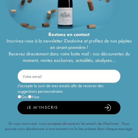
Restons en
contact
Inscrivez-vous à la newsletter iDealwine et profitez de nos pépites
en avant-première !
Recevez directement dans votre boîte mail : nos découvertes du
moment, ventes exclusives, actualités, analyses...
J'accepte le suivi de mes emails afin de recevoir des
suggestions personnalisées
Oui
Non
JE M'INSCRIS
En vous inscrivant, vous acceptez de recevoir les emails de iDealwine. Vous
pouvez vous désabonner à tout moment via le lien présent dans chaque message.