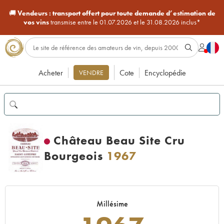
🚚
Vendeurs :
transport offert pour toute demande d’estimation de
vos vins
transmise entre le 01.07.2026 et le 31.08.2026 inclus*
Acheter
Cote
Encyclopédie
VENDRE
Château Beau Site Cru
Bourgeois
1967
Millésime