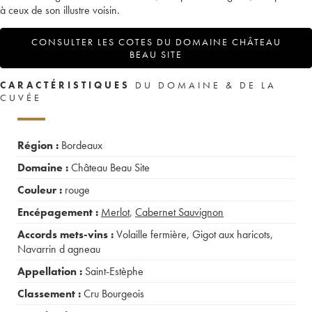
à ceux de son illustre voisin.
CONSULTER LES COTES DU DOMAINE CHÂTEAU
BEAU SITE
CARACTÉRISTIQUES
DU DOMAINE & DE LA
CUVÉE
Région :
Bordeaux
Domaine :
Château Beau Site
Couleur :
rouge
Encépagement :
Merlot
,
Cabernet Sauvignon
Accords mets-vins :
Volaille fermière
,
Gigot aux haricots
,
Navarrin d agneau
Appellation :
Saint-Estèphe
Classement :
Cru Bourgeois