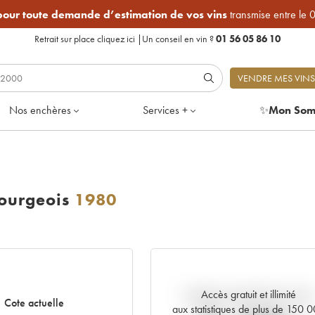
 pour toute demande d’estimation de vos vins
transmise entre le 
Retrait sur place
cliquez ici
|
Un conseil en vin ?
01 56 05 86 10
VENDRE MES VINS
Nos enchères
Services +
✨
Mon Som
ourgeois
1980
Accès gratuit et illimité
Tendance actuelle de la cote
Cote actuelle
aux statistiques de plus de 150 