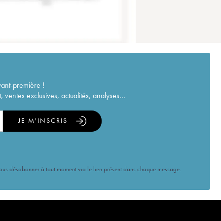
vant-première !
ventes exclusives, actualités, analyses...
JE M'INSCRIS
vous désabonner à tout moment via le lien présent dans chaque message.