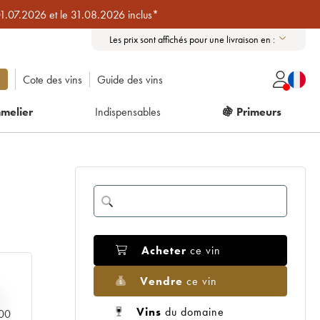
01.07.2026 et le 31.08.2026 inclus*
Les prix sont affichés pour une livraison en :
Cote des vins
Guide des vins
melier
Indispensables
🍇 Primeurs
Acheter
ce vin
Vendre
ce vin
Vins
du domaine
000