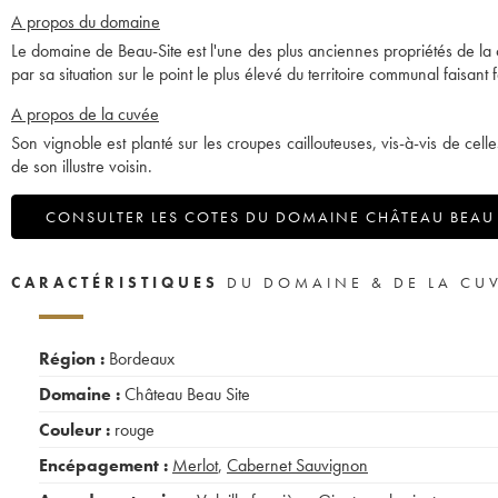
A propos du domaine
Le domaine de Beau-Site est l'une des plus anciennes propriétés de l
par sa situation sur le point le plus élevé du territoire communal faisant
A propos de la cuvée
Son vignoble est planté sur les croupes caillouteuses, vis-à-vis de ce
de son illustre voisin.
CONSULTER LES COTES DU DOMAINE CHÂTEAU BEAU 
CARACTÉRISTIQUES
DU DOMAINE & DE LA CU
Région :
Bordeaux
Domaine :
Château Beau Site
Couleur :
rouge
Encépagement :
Merlot
,
Cabernet Sauvignon