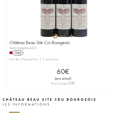
Château Beau Site Cru Bourgeois
Saint-Estèphe AOC
1982
Lot de 3 bouteilles | 1 enchère
60
€
(
prix actuel
)
20
€
Prix à l'unité
CHÂTEAU BEAU SITE CRU BOURGEOIS
LES INFORMATIONS