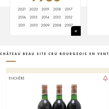
2021
2020
2019
2018
2017
2016
2015
2014
2013
2012
2011
2010
2009
2008
2007
2006
2005
2004
2003
2002
2001
2000
1999
1998
1997
1996
1995
1994
1993
1992
CHÂTEAU BEAU SITE CRU BOURGEOIS EN VEN
1990
1989
1988
1987
1986
1985
1984
1983
1982
1981
1980
1979
1978
1977
1976
ENCHÈRE
1975
1974
1973
1970
1969
1967
1966
1964
1960
1959
1955