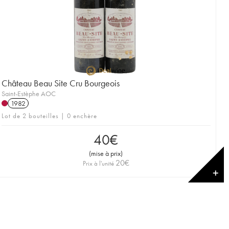
Château Beau Site Cru Bourgeois
Saint-Estèphe AOC
1982
Lot de 2 bouteilles | 0 enchère
40
€
(
mise à prix
)
20
€
Prix à l'unité
✕