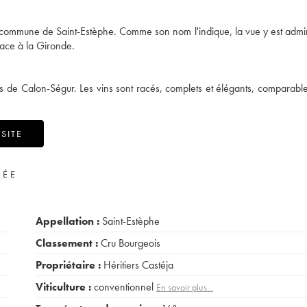
a commune de Saint-Estèphe. Comme son nom l'indique, la vue y est admi
 face à la Gironde.
lles de Calon-Ségur. Les vins sont racés, complets et élégants, comparabl
SITE
VÉE
Appellation :
Saint-Estèphe
Classement :
Cru Bourgeois
Propriétaire :
Héritiers Castéja
Viticulture :
conventionnel
En savoir plus...