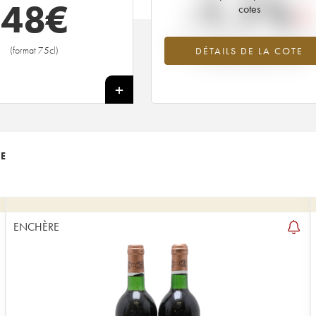
-1.1%
48
€
cotes
Tendance à la baisse du millésime 1
(format 75cl)
DÉTAILS DE LA COTE
en 2026 par rapport à 2025
+
TE
ENCHÈRE