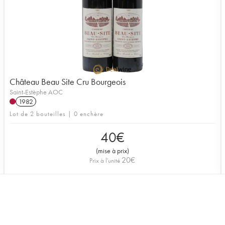
Château Beau Site Cru Bourgeois
Saint-Estèphe AOC
1982
Lot de 2 bouteilles | 0 enchère
40
€
(
mise à prix
)
20
€
Prix à l'unité