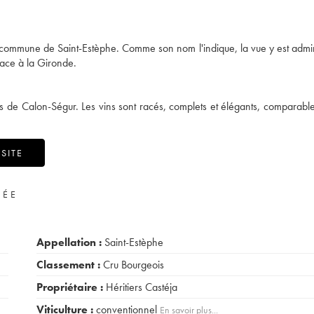
a commune de Saint-Estèphe. Comme son nom l'indique, la vue y est admi
 face à la Gironde.
lles de Calon-Ségur. Les vins sont racés, complets et élégants, comparabl
SITE
VÉE
Appellation :
Saint-Estèphe
Classement :
Cru Bourgeois
Propriétaire :
Héritiers Castéja
Viticulture :
conventionnel
En savoir plus...