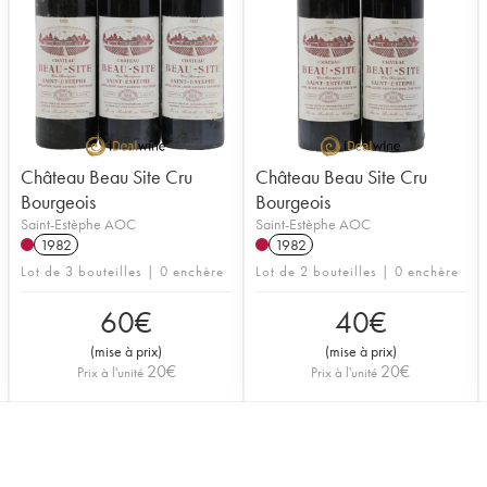
Château Beau Site Cru
Château Beau Site Cru
Bourgeois
Bourgeois
Saint-Estèphe AOC
Saint-Estèphe AOC
1982
1982
Lot de 3 bouteilles | 0 enchère
Lot de 2 bouteilles | 0 enchère
60
€
40
€
(
mise à prix
)
(
mise à prix
)
20
€
20
€
Prix à l'unité
Prix à l'unité