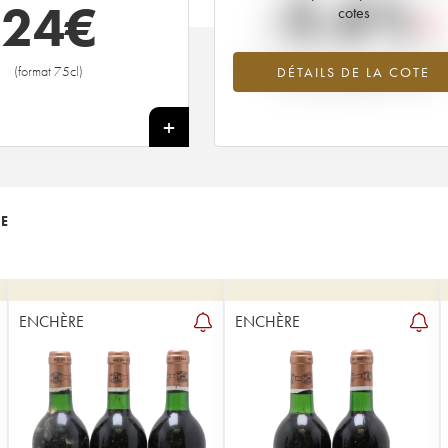
-3.6%
24
€
cotes
Tendance à la baisse du millésime 1
(format 75cl)
DÉTAILS DE LA COTE
en 2026 par rapport à 2025
+
TE
ENCHÈRE
ENCHÈRE