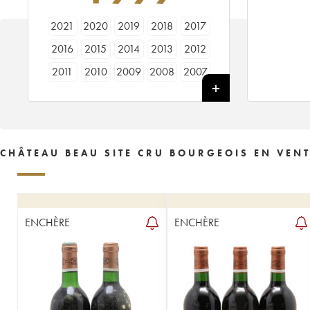
2021
2020
2019
2018
2017
2016
2015
2014
2013
2012
2011
2010
2009
2008
2007
2006
2005
2004
2003
2002
2001
2000
1999
1998
1997
1996
1995
1994
1993
1992
CHÂTEAU BEAU SITE CRU BOURGEOIS EN VEN
1990
1989
1988
1987
1986
1985
1984
1983
1982
1981
1980
1979
1978
1977
1976
ENCHÈRE
ENCHÈRE
1975
1974
1973
1970
1969
1967
1966
1964
1960
1959
1955