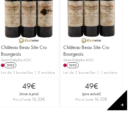
Château Beau Site Cru
Château Beau Site Cru
Bourgeois
Bourgeois
Saint-Estèphe AOC
Saint-Estèphe AOC
1993
1993
Lot de 3 bouteilles | 0 enchère
Lot de 3 bouteilles | 1 enchère
49
€
49
€
(
mise à prix
)
(
prix actuel
)
16,33
€
16,33
€
Prix à l'unité
Prix à l'unité
✕