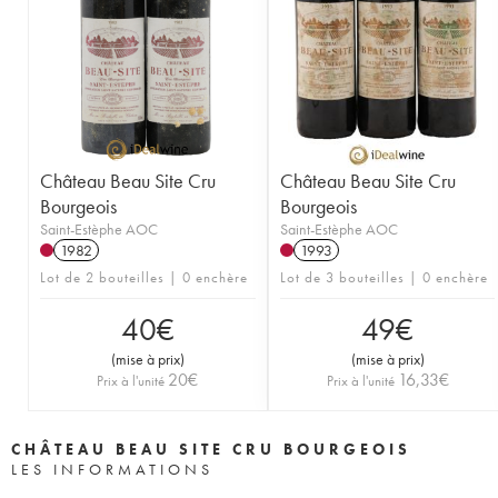
Château Beau Site Cru
Château Beau Site Cru
Bourgeois
Bourgeois
Saint-Estèphe AOC
Saint-Estèphe AOC
1982
1993
Lot de 2 bouteilles | 0 enchère
Lot de 3 bouteilles | 0 enchère
40
€
49
€
(
mise à prix
)
(
mise à prix
)
20
€
16,33
€
Prix à l'unité
Prix à l'unité
CHÂTEAU BEAU SITE CRU BOURGEOIS
LES INFORMATIONS