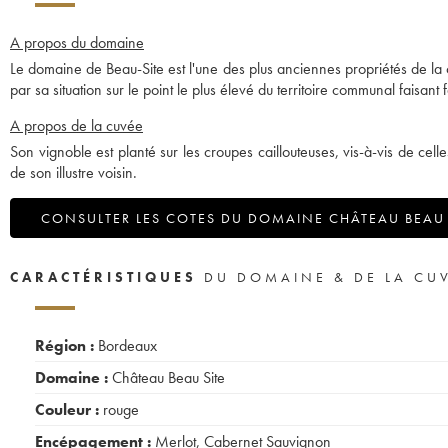
A propos du domaine
Le domaine de Beau-Site est l'une des plus anciennes propriétés de l
par sa situation sur le point le plus élevé du territoire communal faisant
A propos de la cuvée
Son vignoble est planté sur les croupes caillouteuses, vis-à-vis de ce
de son illustre voisin.
CONSULTER LES COTES DU DOMAINE CHÂTEAU BEAU 
CARACTÉRISTIQUES
DU DOMAINE & DE LA CU
Région :
Bordeaux
Domaine :
Château Beau Site
Couleur :
rouge
Encépagement :
Merlot
,
Cabernet Sauvignon