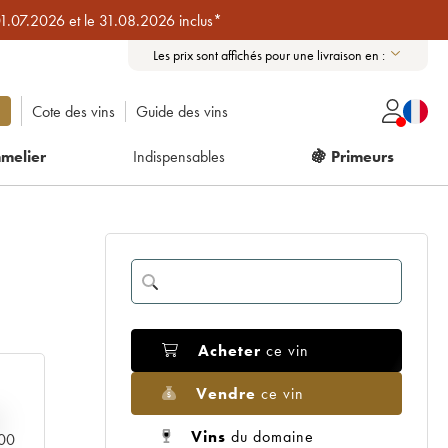
01.07.2026 et le 31.08.2026 inclus*
Les prix sont affichés pour une livraison en :
Cote des vins
Guide des vins
melier
Indispensables
🍇 Primeurs
Acheter
ce vin
Vendre
ce vin
Vins
du domaine
000