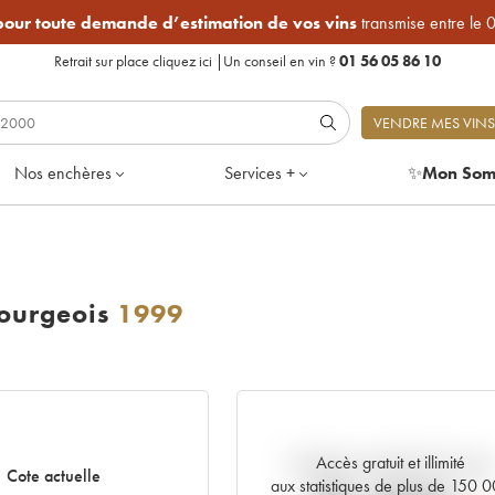
 pour toute demande d’estimation de vos vins
transmise entre le 
Retrait sur place
cliquez ici
|
Un conseil en vin ?
01 56 05 86 10
VENDRE MES VINS
Nos enchères
Services +
✨
Mon Som
ourgeois
1999
Accès gratuit et illimité
Tendance actuelle de la cote
Cote actuelle
aux statistiques de plus de 150 