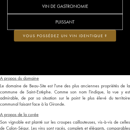
VIN DE GASTRONOMIE
PUISSANT
VOUS POSSÉDEZ UN VIN IDENTIQUE ?
A propos du domaine
Le domaine de Beau-Site est l'une des plus anciennes propriétés de la
commune de Saint-Estèphe. Comme son nom l'indique, la vue y est
admirable, de par sa situation sur le point le plus élevé du territoire
communal faisant face à la Gironde.
A propos de la cuvée
Son vignoble est planté sur les croupes caillouteuses, vis-à-vis de celles
de Calon-Ségur. Les vins sont racés, complets et élégants, comparables