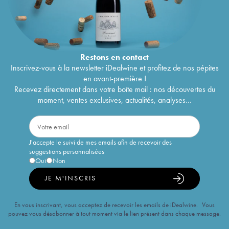
Restons en
contact
Inscrivez-vous à la newsletter iDealwine et profitez de nos pépites
en avant-première !
Recevez directement dans votre boîte mail : nos découvertes du
moment, ventes exclusives, actualités, analyses...
J'accepte le suivi de mes emails afin de recevoir des
suggestions personnalisées
Oui
Non
JE M'INSCRIS
En vous inscrivant, vous acceptez de recevoir les emails de iDealwine. Vous
pouvez vous désabonner à tout moment via le lien présent dans chaque message.