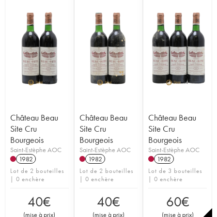
Château Beau
Château Beau
Château Beau
Site Cru
Site Cru
Site Cru
Bourgeois
Bourgeois
Bourgeois
Saint-Estèphe AOC
Saint-Estèphe AOC
Saint-Estèphe AOC
1982
1982
1982
Lot de 2 bouteilles
Lot de 2 bouteilles
Lot de 3 bouteilles
| 0 enchère
| 0 enchère
| 0 enchère
40
€
40
€
60
€
(
mise à prix
)
(
mise à prix
)
(
mise à prix
)