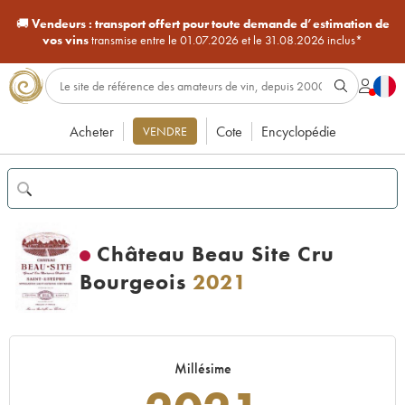
🚚
Vendeurs :
transport offert pour toute demande d’estimation de
vos vins
transmise entre le 01.07.2026 et le 31.08.2026 inclus*
Acheter
Cote
Encyclopédie
VENDRE
Château Beau Site Cru
Bourgeois
2021
Millésime