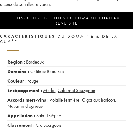
à ceux de son illustre voisin.
CONSULTER LES COTES DU DOMAINE CHÂTEAU
BEAU SITE
CARACTÉRISTIQUES
DU DOMAINE & DE LA
CUVÉE
Région :
Bordeaux
Domaine :
Château Beau Site
Couleur :
rouge
Encépagement :
Merlot
,
Cabernet Sauvignon
Accords mets-vins :
Volaille fermière
,
Gigot aux haricots
,
Navarrin d agneau
Appellation :
Saint-Estèphe
Classement :
Cru Bourgeois