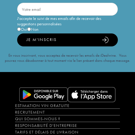
J'accepte le suivi de mes emails afin de recevoir des
suggestions personnalisées
Oui
Non
JE M'INSCRIS
En vous inscrivant, vous acceptez de recevoir les emails de iDealwine. Vous
pouvez vous désabonner à tout moment via le lien présent dans chaque message.
ESTIMATION VIN GRATUITE
RECRUTEMENT
QUI SOMMES-NOUS ?
RESPONSABILITÉ D'ENTREPRISE
TARIFS ET DÉLAIS DE LIVRAISON