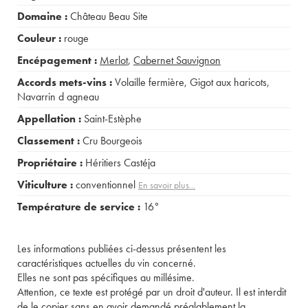
Domaine :
Château Beau Site
Couleur :
rouge
Encépagement :
Merlot
,
Cabernet Sauvignon
Accords mets-vins :
Volaille fermière
,
Gigot aux haricots
,
Navarrin d agneau
Appellation :
Saint-Estèphe
Classement :
Cru Bourgeois
Propriétaire :
Héritiers Castéja
Viticulture :
conventionnel
En savoir plus...
Température de service :
16°
Les informations publiées ci-dessus présentent les
caractéristiques actuelles du vin concerné.
Elles ne sont pas spécifiques au millésime.
Attention, ce texte est protégé par un droit d'auteur. Il est interdit
de le copier sans en avoir demandé préalablement la