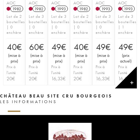
AOC
AOC
AOC
AOC
AOC
AOC
1982
1982
1993
1982
1993
1993
Lot de 2
Lot de 3
Lot de 3
Lot de 2
Lot de 3
Lot de 3
bouteilles
bouteilles
bouteilles
bouteilles
bouteilles
bouteilles
| 0
| 0
| 0
| 0
| 0
| 1
enchère
enchère
enchère
enchère
enchère
enchère
40
€
60
€
49
€
40
€
49
€
49
€
(
mise à
(
mise à
(
mise à
(
mise à
(
mise à
(
prix
prix
)
prix
)
prix
)
prix
)
prix
)
actuel
)
Prix à
Prix à
Prix à
Prix à
Prix à
Prix à
l'unité
l'unité
l'unité
l'unité
l'unité
l'unité
20
€
20
€
16,33
€
20
€
16,33
€
16,33
€
✕
CHÂTEAU BEAU SITE CRU BOURGEOIS
LES INFORMATIONS