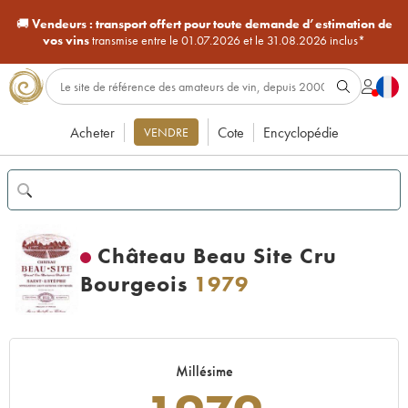
🚚
Vendeurs :
transport offert pour toute demande d’estimation de
vos vins
transmise entre le 01.07.2026 et le 31.08.2026 inclus*
Acheter
Cote
Encyclopédie
VENDRE
Château Beau Site Cru
Bourgeois
1979
Millésime