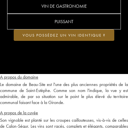
VIN DE GASTRONOMIE
PUISSANT
VOUS POSSÉDEZ UN VIN IDENTIQUE ?
A propos du domaine
Le domaine de Beau-Site est l'une des plus anciennes propriétés de la
commune de Saint-Estèphe. Comme son nom l'indique, la vue y est
admirable, de par sa situation sur le point le plus élevé du territoire
communal faisant face à la Gironde.
A propos de la cuvée
Son vignoble est planté sur les croupes caillouteuses, vis-à-vis de celles
de Calon-Ségur. Les vins sont racés, complets et élégants, comparables