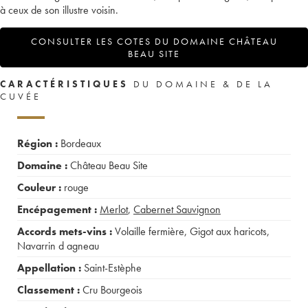
à ceux de son illustre voisin.
CONSULTER LES COTES DU DOMAINE CHÂTEAU
BEAU SITE
CARACTÉRISTIQUES
DU DOMAINE & DE LA
CUVÉE
Région :
Bordeaux
Domaine :
Château Beau Site
Couleur :
rouge
Encépagement :
Merlot
,
Cabernet Sauvignon
Accords mets-vins :
Volaille fermière
,
Gigot aux haricots
,
Navarrin d agneau
Appellation :
Saint-Estèphe
Classement :
Cru Bourgeois