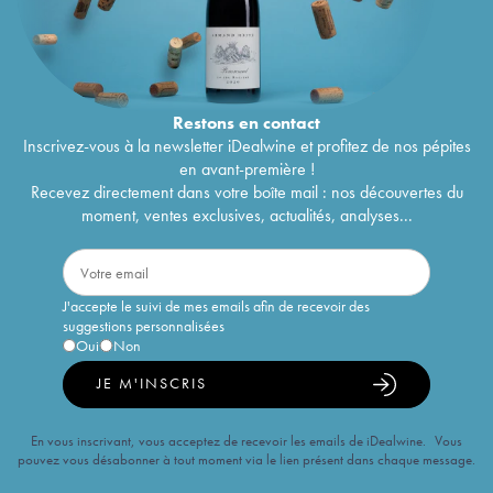
Restons en
contact
Inscrivez-vous à la newsletter iDealwine et profitez de nos pépites
en avant-première !
Recevez directement dans votre boîte mail : nos découvertes du
moment, ventes exclusives, actualités, analyses...
J'accepte le suivi de mes emails afin de recevoir des
suggestions personnalisées
Oui
Non
JE M'INSCRIS
En vous inscrivant, vous acceptez de recevoir les emails de iDealwine. Vous
pouvez vous désabonner à tout moment via le lien présent dans chaque message.