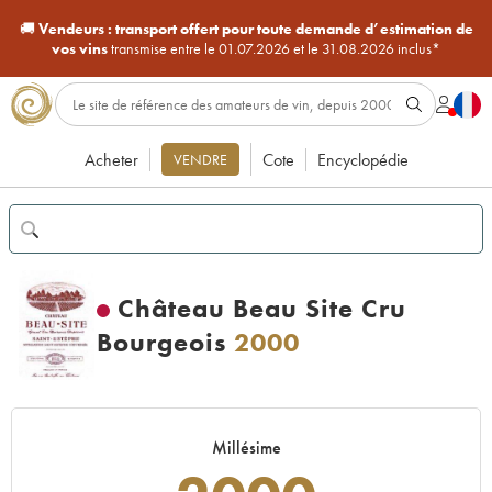
🚚
Vendeurs :
transport offert pour toute demande d’estimation de
vos vins
transmise entre le 01.07.2026 et le 31.08.2026 inclus*
Acheter
Cote
Encyclopédie
VENDRE
Château Beau Site Cru
Bourgeois
2000
Millésime