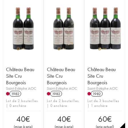
Château Beau
Château Beau
Château Beau
Site Cru
Site Cru
Site Cru
Bourgeois
Bourgeois
Bourgeois
Saint-Estèphe AOC
Saint-Estèphe AOC
Saint-Estèphe AOC
1982
1982
1982
Lot de 2 bouteilles
Lot de 2 bouteilles
Lot de 3 bouteilles
| 0 enchère
| 0 enchère
| 1 enchère
40
€
40
€
60
€
(
mise à prix
)
(
mise à prix
)
(
prix actuel
)