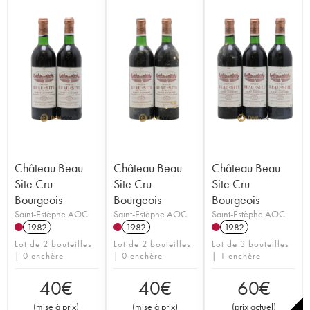
Château Beau
Château Beau
Château Beau
Site Cru
Site Cru
Site Cru
Bourgeois
Bourgeois
Bourgeois
Saint-Estèphe AOC
Saint-Estèphe AOC
Saint-Estèphe AOC
1982
1982
1982
Lot de 2 bouteilles
Lot de 2 bouteilles
Lot de 3 bouteilles
| 0 enchère
| 0 enchère
| 1 enchère
40
€
40
€
60
€
(
mise à prix
)
(
mise à prix
)
(
prix actuel
)