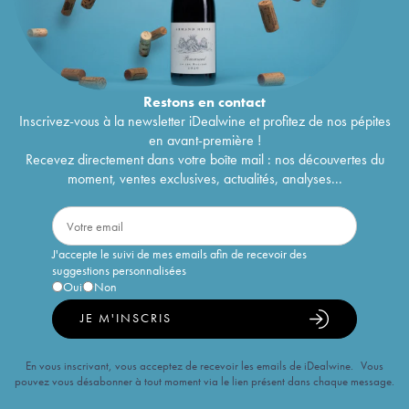
Restons en
contact
Inscrivez-vous à la newsletter iDealwine et profitez de nos pépites
en avant-première !
Recevez directement dans votre boîte mail : nos découvertes du
moment, ventes exclusives, actualités, analyses...
J'accepte le suivi de mes emails afin de recevoir des
suggestions personnalisées
Oui
Non
JE M'INSCRIS
En vous inscrivant, vous acceptez de recevoir les emails de iDealwine. Vous
pouvez vous désabonner à tout moment via le lien présent dans chaque message.