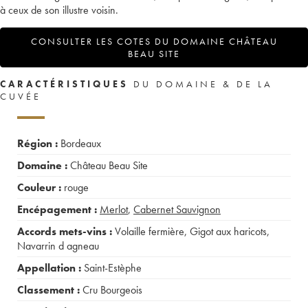
à ceux de son illustre voisin.
CONSULTER LES COTES DU DOMAINE CHÂTEAU
BEAU SITE
CARACTÉRISTIQUES
DU DOMAINE & DE LA
CUVÉE
Région :
Bordeaux
Domaine :
Château Beau Site
Couleur :
rouge
Encépagement :
Merlot
,
Cabernet Sauvignon
Accords mets-vins :
Volaille fermière
,
Gigot aux haricots
,
Navarrin d agneau
Appellation :
Saint-Estèphe
Classement :
Cru Bourgeois