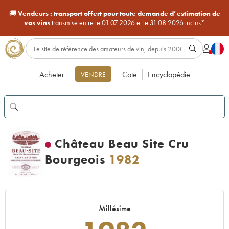
🚚
Vendeurs :
transport offert pour toute demande d’estimation de
vos vins
transmise entre le 01.07.2026 et le 31.08.2026 inclus*
Acheter
Cote
Encyclopédie
VENDRE
Château Beau Site Cru
Bourgeois
1982
Millésime