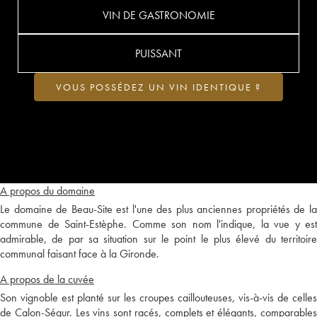
VIN DE GASTRONOMIE
PUISSANT
VOUS POSSÉDEZ UN VIN IDENTIQUE ?
A propos du domaine
Le domaine de Beau-Site est l'une des plus anciennes propriétés de la
commune de Saint-Estèphe. Comme son nom l'indique, la vue y est
admirable, de par sa situation sur le point le plus élevé du territoire
communal faisant face à la Gironde.
A propos de la cuvée
Son vignoble est planté sur les croupes caillouteuses, vis-à-vis de celles
de Calon-Ségur. Les vins sont racés, complets et élégants, comparables