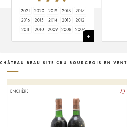
2021
2020
2019
2018
2017
2016
2015
2014
2013
2012
2011
2010
2009
2008
2007
2006
2005
2004
2003
2002
2001
2000
1999
1998
1997
1996
1995
1994
1993
1992
CHÂTEAU BEAU SITE CRU BOURGEOIS EN VEN
1990
1989
1988
1987
1986
1985
1984
1983
1982
1981
1980
1979
1978
1977
1976
ENCHÈRE
1975
1974
1973
1970
1969
1967
1966
1964
1960
1959
1955