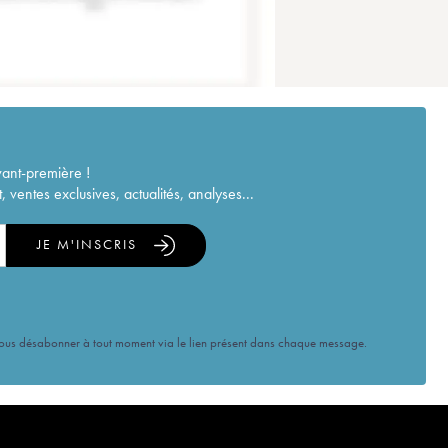
vant-première !
ventes exclusives, actualités, analyses...
JE M'INSCRIS
vous désabonner à tout moment via le lien présent dans chaque message.