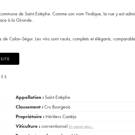
a commune de Saint-Estèphe. Comme son nom l'indique, la vue y est admi
 face à la Gironde.
lles de Calon-Ségur. Les vins sont racés, complets et élégants, comparabl
SITE
VÉE
Appellation :
Saint-Estèphe
Classement :
Cru Bourgeois
Propriétaire :
Héritiers Castéja
Viticulture :
conventionnel
En savoir plus...