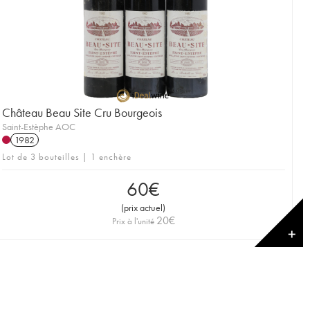
Château Beau Site Cru Bourgeois
Saint-Estèphe AOC
1982
Lot de 3 bouteilles | 1 enchère
60
€
(
prix actuel
)
20
€
Prix à l'unité
✕