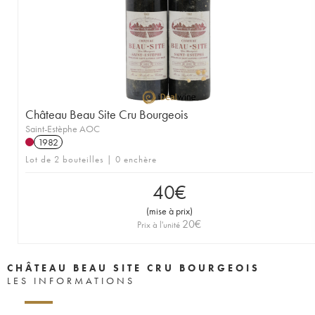
Château Beau Site Cru Bourgeois
Saint-Estèphe AOC
1982
Lot de 2 bouteilles | 0 enchère
40
€
(
mise à prix
)
20
€
Prix à l'unité
CHÂTEAU BEAU SITE CRU BOURGEOIS
LES INFORMATIONS