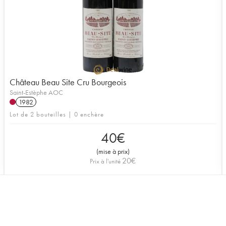
Château Beau Site Cru Bourgeois
Saint-Estèphe AOC
1982
Lot de 2 bouteilles | 0 enchère
40
€
(
mise à prix
)
20
€
Prix à l'unité