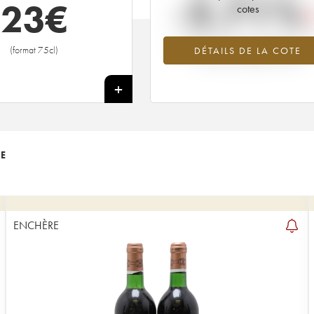
-2.71%
23
€
cotes
Tendance à la baisse du millésime 1
(format 75cl)
DÉTAILS DE LA COTE
en 2026 par rapport à 2025
+
TE
ENCHÈRE