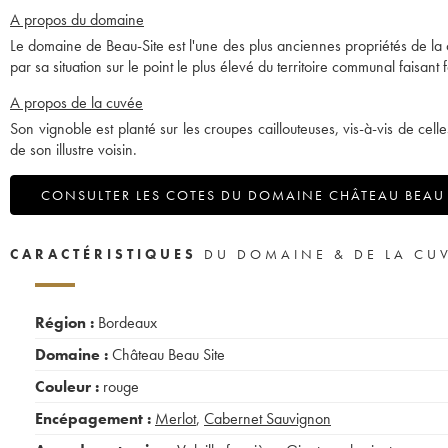
A propos du domaine
Le domaine de Beau-Site est l'une des plus anciennes propriétés de l
par sa situation sur le point le plus élevé du territoire communal faisant
A propos de la cuvée
Son vignoble est planté sur les croupes caillouteuses, vis-à-vis de ce
de son illustre voisin.
CONSULTER LES COTES DU DOMAINE CHÂTEAU BEAU 
CARACTÉRISTIQUES
DU DOMAINE & DE LA CU
Région :
Bordeaux
Domaine :
Château Beau Site
Couleur :
rouge
Encépagement :
Merlot
,
Cabernet Sauvignon