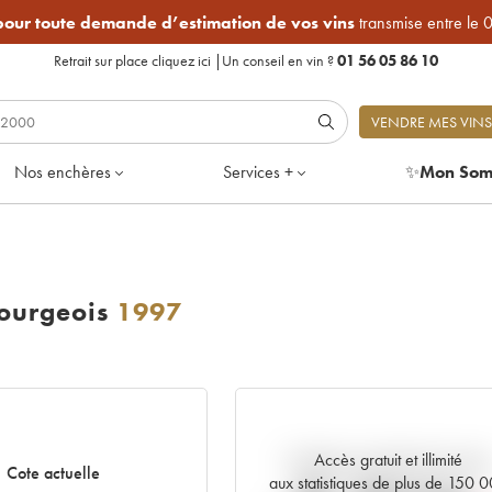
 pour toute demande d’estimation de vos vins
transmise entre le 
Retrait sur place
cliquez ici
|
Un conseil en vin ?
01 56 05 86 10
VENDRE MES VINS
Nos enchères
Services +
✨
Mon Som
ourgeois
1997
Accès gratuit et illimité
Tendance actuelle de la cote
Cote actuelle
aux statistiques de plus de 150 