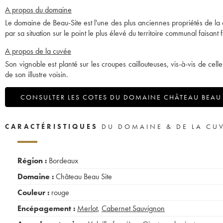
A propos du domaine
Le domaine de Beau-Site est l'une des plus anciennes propriétés de l
par sa situation sur le point le plus élevé du territoire communal faisant
A propos de la cuvée
Son vignoble est planté sur les croupes caillouteuses, vis-à-vis de ce
de son illustre voisin.
CONSULTER LES COTES DU DOMAINE CHÂTEAU BEAU 
CARACTÉRISTIQUES
DU DOMAINE & DE LA CU
Région :
Bordeaux
Domaine :
Château Beau Site
Couleur :
rouge
Encépagement :
Merlot
,
Cabernet Sauvignon