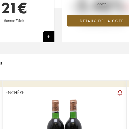
-2.46%
21
€
cotes
Tendance à la baisse du millésime 1
(format 75cl)
DÉTAILS DE LA COTE
en 2026 par rapport à 2025
+
TE
ENCHÈRE