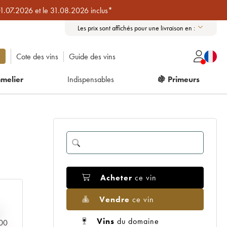
01.07.2026 et le 31.08.2026 inclus*
Les prix sont affichés pour une livraison en :
Cote des vins
Guide des vins
melier
Indispensables
🍇 Primeurs
Acheter
ce vin
Vendre
ce vin
Vins
du domaine
000