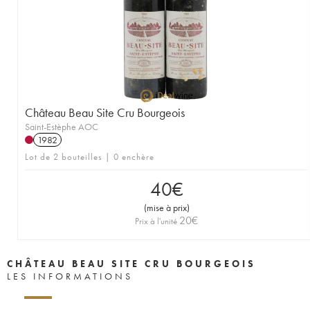
Château Beau Site Cru Bourgeois
Saint-Estèphe AOC
1982
Lot de 2 bouteilles | 0 enchère
40
€
(
mise à prix
)
20
€
Prix à l'unité
CHÂTEAU BEAU SITE CRU BOURGEOIS
LES INFORMATIONS