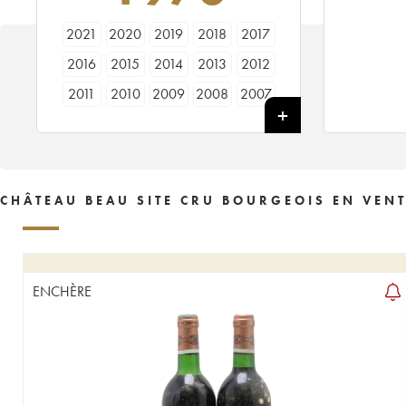
2021
2020
2019
2018
2017
2016
2015
2014
2013
2012
2011
2010
2009
2008
2007
2006
2005
2004
2003
2002
2001
2000
1999
1998
1997
1996
1995
1994
1993
1992
CHÂTEAU BEAU SITE CRU BOURGEOIS EN VEN
1990
1989
1988
1987
1986
1985
1984
1983
1982
1981
1980
1979
1978
1977
1976
ENCHÈRE
1975
1974
1973
1970
1969
1967
1966
1964
1960
1959
1955