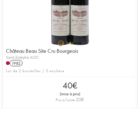
Château Beau Site Cru Bourgeois
Saint-Estèphe AOC
1982
Lot de 2 bouteilles | 0 enchère
40
€
(
mise à prix
)
20
€
Prix à l'unité