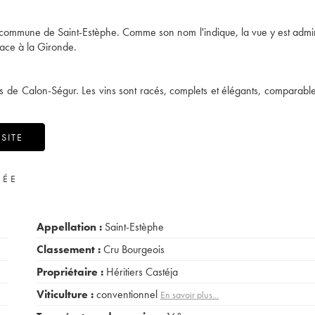
a commune de Saint-Estèphe. Comme son nom l'indique, la vue y est admi
 face à la Gironde.
lles de Calon-Ségur. Les vins sont racés, complets et élégants, comparabl
SITE
VÉE
Appellation :
Saint-Estèphe
Classement :
Cru Bourgeois
Propriétaire :
Héritiers Castéja
Viticulture :
conventionnel
En savoir plus...