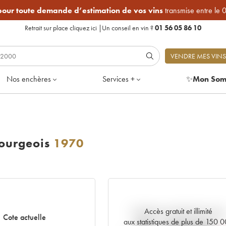
 pour toute demande d’estimation de vos vins
transmise entre le 
Retrait sur place
cliquez ici
|
Un conseil en vin ?
01 56 05 86 10
VENDRE MES VINS
Nos enchères
Services +
✨
Mon Som
ourgeois
1970
Accès gratuit et illimité
Tendance actuelle de la cote
Cote actuelle
aux statistiques de plus de 150 