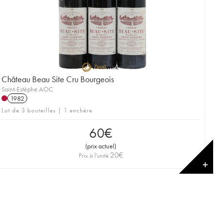
Château Beau Site Cru Bourgeois
Saint-Estèphe AOC
1982
Lot de 3 bouteilles | 1 enchère
60
€
(
prix actuel
)
20
€
Prix à l'unité
✕