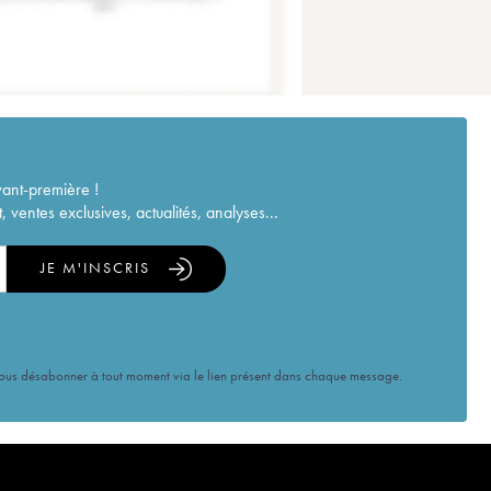
vant-première !
ventes exclusives, actualités, analyses...
JE M'INSCRIS
vous désabonner à tout moment via le lien présent dans chaque message.