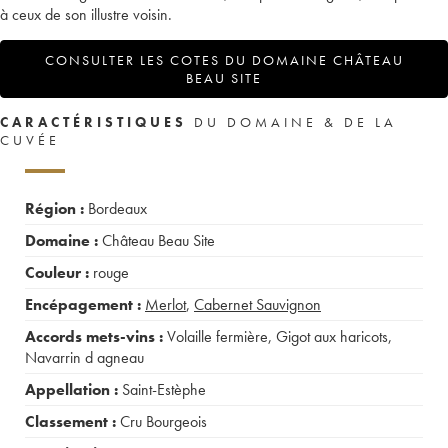
à ceux de son illustre voisin.
CONSULTER LES COTES DU DOMAINE CHÂTEAU
BEAU SITE
CARACTÉRISTIQUES
DU DOMAINE & DE LA
CUVÉE
Région :
Bordeaux
Domaine :
Château Beau Site
Couleur :
rouge
Encépagement :
Merlot
,
Cabernet Sauvignon
Accords mets-vins :
Volaille fermière
,
Gigot aux haricots
,
Navarrin d agneau
Appellation :
Saint-Estèphe
Classement :
Cru Bourgeois