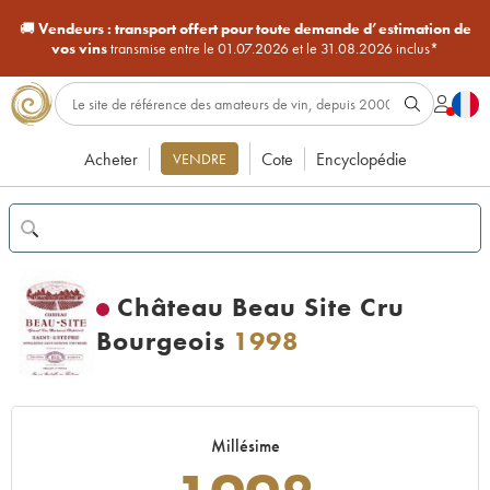
🚚
Vendeurs :
transport offert pour toute demande d’estimation de
vos vins
transmise entre le 01.07.2026 et le 31.08.2026 inclus*
Acheter
Cote
Encyclopédie
VENDRE
Château Beau Site Cru
Bourgeois
1998
Millésime