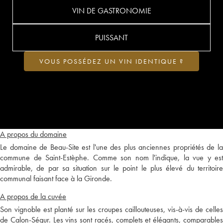
VIN DE GASTRONOMIE
PUISSANT
VOUS POSSÉDEZ UN VIN IDENTIQUE ?
A propos du domaine
Le domaine de Beau-Site est l'une des plus anciennes propriétés de la
commune de Saint-Estèphe. Comme son nom l'indique, la vue y est
admirable, de par sa situation sur le point le plus élevé du territoire
communal faisant face à la Gironde.
A propos de la cuvée
Son vignoble est planté sur les croupes caillouteuses, vis-à-vis de celles
de Calon-Ségur. Les vins sont racés, complets et élégants, comparables