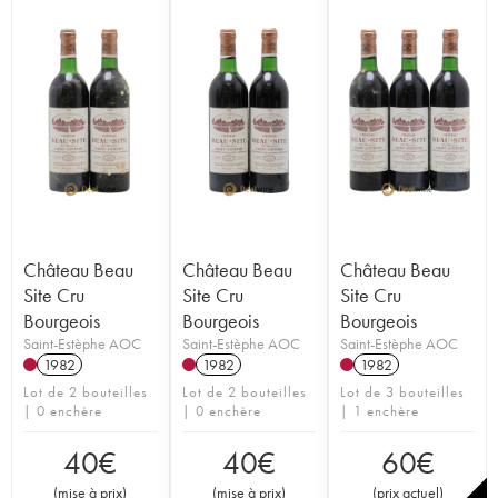
Château Beau
Château Beau
Château Beau
Site Cru
Site Cru
Site Cru
Bourgeois
Bourgeois
Bourgeois
Saint-Estèphe AOC
Saint-Estèphe AOC
Saint-Estèphe AOC
1982
1982
1982
Lot de 2 bouteilles
Lot de 2 bouteilles
Lot de 3 bouteilles
| 0 enchère
| 0 enchère
| 1 enchère
40
€
40
€
60
€
(
mise à prix
)
(
mise à prix
)
(
prix actuel
)