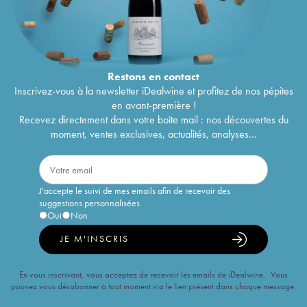
Restons en
contact
Inscrivez-vous à la newsletter iDealwine et profitez de nos pépites
en avant-première !
Recevez directement dans votre boîte mail : nos découvertes du
moment, ventes exclusives, actualités, analyses...
J'accepte le suivi de mes emails afin de recevoir des
suggestions personnalisées
Oui
Non
JE M'INSCRIS
En vous inscrivant, vous acceptez de recevoir les emails de iDealwine. Vous
pouvez vous désabonner à tout moment via le lien présent dans chaque message.