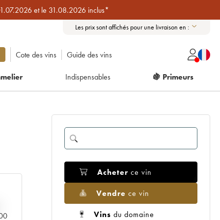
01.07.2026 et le 31.08.2026 inclus*
Les prix sont affichés pour une livraison en :
Cote des vins
Guide des vins
melier
Indispensables
🍇 Primeurs
Acheter
ce vin
Vendre
ce vin
Vins
du domaine
000