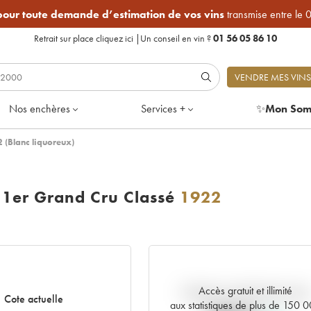
 pour toute demande d’estimation de vos vins
transmise entre le 
Retrait sur place
cliquez ici
|
Un conseil en vin ?
01 56 05 86 10
VENDRE MES VINS
Nos enchères
Services +
✨
Mon Som
 (Blanc liquoreux)
 1er Grand Cru Classé
1922
Accès gratuit et illimité
Tendance actuelle de la cote
Cote actuelle
aux statistiques de plus de 150 