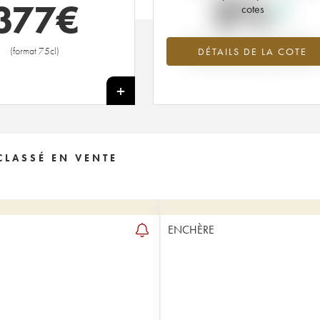
0%
377
€
cotes
Tendance à la hausse du millésime
(format 75cl)
DÉTAILS DE LA COTE
1922 en 2026 par rapport à 2025
+
CLASSÉ EN VENTE
ENCHÈRE