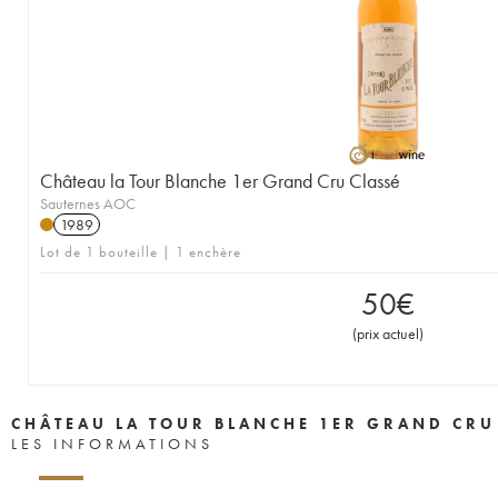
1946
1945
1943
1942
1941
1939
1938
1937
1936
1935
1934
1931
1929
1928
1927
1926
1925
1924
1922
1921
1920
1919
1918
1916
1906
Château la Tour Blanche 1er Grand Cru Classé
1900
----
Sauternes AOC
1989
Lot de 1 bouteille | 1 enchère
50
€
(
prix actuel
)
CHÂTEAU LA TOUR BLANCHE 1ER GRAND CRU
LES INFORMATIONS