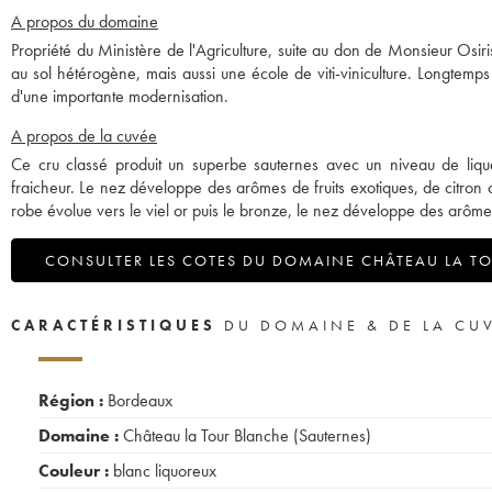
A propos du domaine
Propriété du Ministère de l'Agriculture, suite au don de Monsieur Os
au sol hétérogène, mais aussi une école de viti-viniculture. Longtemp
d'une importante modernisation.
A propos de la cuvée
Ce cru classé produit un superbe sauternes avec un niveau de liqu
fraicheur. Le nez développe des arômes de fruits exotiques, de citron 
robe évolue vers le viel or puis le bronze, le nez développe des arôm
CONSULTER LES COTES DU DOMAINE CHÂTEAU LA TO
CARACTÉRISTIQUES
DU DOMAINE & DE LA CU
Région :
Bordeaux
Domaine :
Château la Tour Blanche (Sauternes)
Couleur :
blanc liquoreux