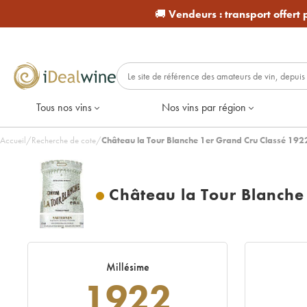
🚚
Vendeurs :
transport offert
Tous nos vins
Nos vins par région
Accueil
/
Recherche de cote
/
Château la Tour Blanche 1er Grand Cru Classé 1922
Château la Tour Blanche
Millésime
1922