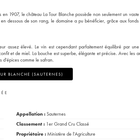
iris en 1907, le château La Tour Blanche possède non seulement un vaste
s en dessous de son rang, le domaine a pu bénéficier, grâce aux fonds d
eur assez élevé. Le vin est cependant parfaitement équilibré par un
confit et de miel. La bouche est superbe, élégante et précise. Avec les a
es d'épices comme le safran.
UR BLANCHE (SAUTERNES)
VÉE
Appellation :
Sauternes
Classement :
1er Grand Cru Classé
Propriétaire :
Ministère de l'Agriculture