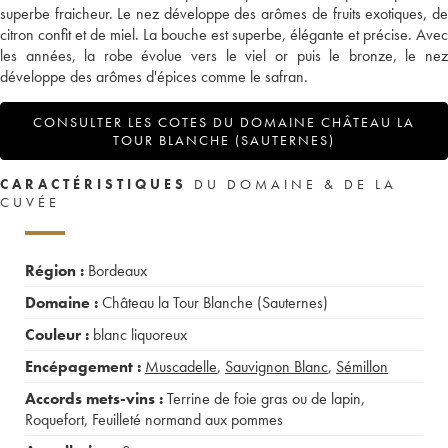
superbe fraicheur. Le nez développe des arômes de fruits exotiques, de
citron confit et de miel. La bouche est superbe, élégante et précise. Avec
les années, la robe évolue vers le viel or puis le bronze, le nez
développe des arômes d'épices comme le safran.
CONSULTER LES COTES DU DOMAINE CHÂTEAU LA
TOUR BLANCHE (SAUTERNES)
CARACTÉRISTIQUES
DU DOMAINE & DE LA
CUVÉE
Région :
Bordeaux
Domaine :
Château la Tour Blanche (Sauternes)
Couleur :
blanc liquoreux
Encépagement :
Muscadelle
,
Sauvignon Blanc
,
Sémillon
Accords mets-vins :
Terrine de foie gras ou de lapin
,
Roquefort
,
Feuilleté normand aux pommes