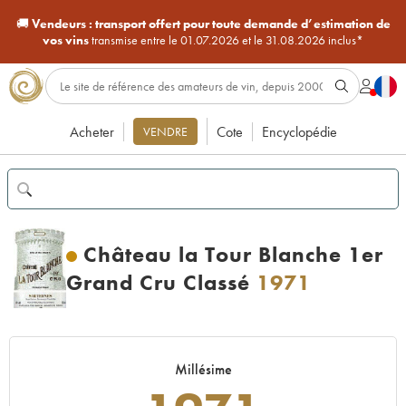
🚚
Vendeurs :
transport offert pour toute demande d’estimation de
vos vins
transmise entre le 01.07.2026 et le 31.08.2026 inclus*
Acheter
Cote
Encyclopédie
VENDRE
Château la Tour Blanche 1er
Grand Cru Classé
1971
Millésime