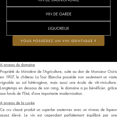
VIN DE GARDE
LIQUOREUX
VOUS POSSÉDEZ UN VIN IDENTIQUE ?
A propos du domaine
Propriété du Ministère de l'Agriculture, suite au don de Monsieur Osiris
en 1907, le château La Tour Blanche possède non seulement un vaste
vignoble au sol hétérogène, mais aussi une école de viti-viniculture.
Longtemps en dessous de son rang, le domaine a pu bénéficier, grâce
aux fonds de l'Etat, d'une importante modernisation.
A propos de la cuvée
Ce cru classé produit un superbe sauternes avec un niveau de liqueur
assez élevé. Le vin est cependant parfaitement équilibré par une