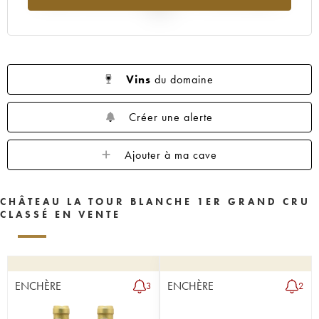
1955
1950
1949
1948
1947
2025
1946
1945
1943
1942
1941
1939
1938
1937
1936
1935
1934
1931
1929
1928
1927
Vins
du domaine
1926
1925
1924
1922
1921
Créer une alerte
1920
1919
1918
1916
1906
1900
----
Ajouter à ma cave
CHÂTEAU LA TOUR BLANCHE 1ER GRAND CRU
CLASSÉ EN VENTE
ENCHÈRE
ENCHÈRE
3
2