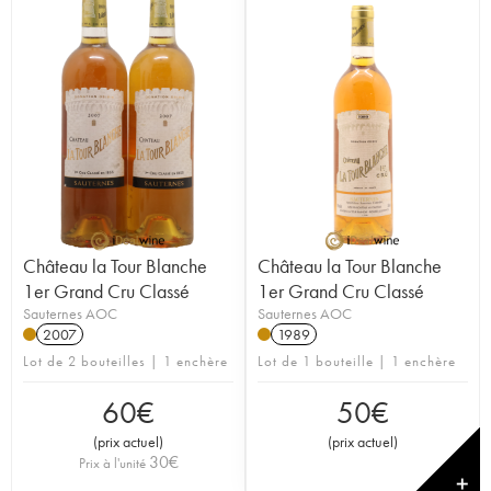
Château la Tour Blanche
Château la Tour Blanche
1er Grand Cru Classé
1er Grand Cru Classé
Sauternes AOC
Sauternes AOC
2007
1989
Lot de 2 bouteilles | 1 enchère
Lot de 1 bouteille | 1 enchère
60
€
50
€
(
prix actuel
)
(
prix actuel
)
30
€
Prix à l'unité
✕