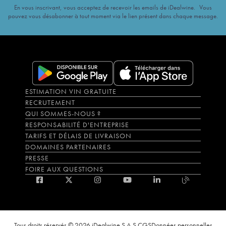
En vous inscrivant, vous acceptez de recevoir les emails de iDealwine. Vous
pouvez vous désabonner à tout moment via le lien présent dans chaque message.
ESTIMATION VIN GRATUITE
RECRUTEMENT
QUI SOMMES-NOUS ?
RESPONSABILITÉ D'ENTREPRISE
TARIFS ET DÉLAIS DE LIVRAISON
DOMAINES PARTENAIRES
PRESSE
FOIRE AUX QUESTIONS
Tous droits réservés © 2026 iDealwine S.A.S.
CGS
Données personnelles