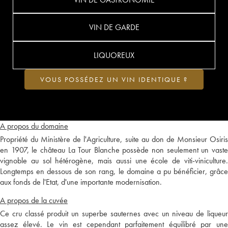
VIN DE GARDE
LIQUOREUX
VOUS POSSÉDEZ UN VIN IDENTIQUE ?
A propos du domaine
Propriété du Ministère de l'Agriculture, suite au don de Monsieur Osiris
en 1907, le château La Tour Blanche possède non seulement un vaste
vignoble au sol hétérogène, mais aussi une école de viti-viniculture.
Longtemps en dessous de son rang, le domaine a pu bénéficier, grâce
aux fonds de l'Etat, d'une importante modernisation.
A propos de la cuvée
Ce cru classé produit un superbe sauternes avec un niveau de liqueur
assez élevé. Le vin est cependant parfaitement équilibré par une