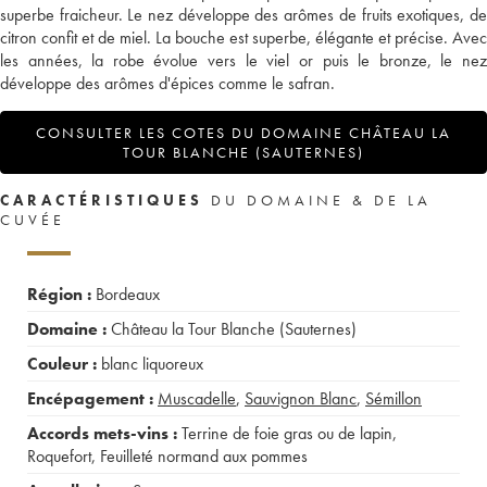
superbe fraicheur. Le nez développe des arômes de fruits exotiques, de
citron confit et de miel. La bouche est superbe, élégante et précise. Avec
les années, la robe évolue vers le viel or puis le bronze, le nez
développe des arômes d'épices comme le safran.
CONSULTER LES COTES DU DOMAINE CHÂTEAU LA
TOUR BLANCHE (SAUTERNES)
CARACTÉRISTIQUES
DU DOMAINE & DE LA
CUVÉE
Région :
Bordeaux
Domaine :
Château la Tour Blanche (Sauternes)
Couleur :
blanc liquoreux
Encépagement :
Muscadelle
,
Sauvignon Blanc
,
Sémillon
Accords mets-vins :
Terrine de foie gras ou de lapin
,
Roquefort
,
Feuilleté normand aux pommes