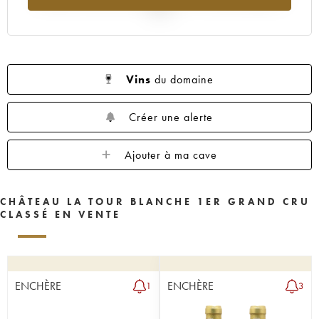
1955
1950
1949
1948
1947
2025
1946
1945
1943
1942
1941
1939
1938
1937
1936
1935
1934
1931
1929
1928
1927
Vins
du domaine
1926
1925
1924
1922
1921
Créer une alerte
1920
1919
1918
1916
1906
1900
----
Ajouter à ma cave
CHÂTEAU LA TOUR BLANCHE 1ER GRAND CRU
CLASSÉ EN VENTE
ENCHÈRE
ENCHÈRE
1
3