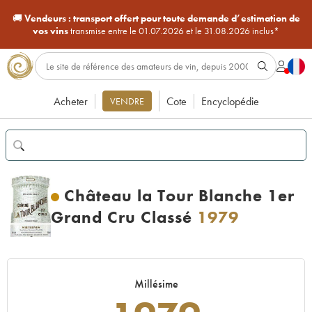
🚚
Vendeurs :
transport offert pour toute demande d’estimation de
vos vins
transmise entre le 01.07.2026 et le 31.08.2026 inclus*
Acheter
Cote
Encyclopédie
VENDRE
Château la Tour Blanche 1er
Grand Cru Classé
1979
Millésime