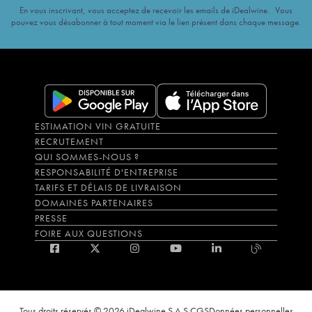
En vous inscrivant, vous acceptez de recevoir les emails de iDealwine. Vous
pouvez vous désabonner à tout moment via le lien présent dans chaque message.
ESTIMATION VIN GRATUITE
RECRUTEMENT
QUI SOMMES-NOUS ?
RESPONSABILITÉ D'ENTREPRISE
TARIFS ET DÉLAIS DE LIVRAISON
DOMAINES PARTENAIRES
PRESSE
FOIRE AUX QUESTIONS
Tous droits réservés © 2026 iDealwine S.A.S.
CGS
Données personnelles