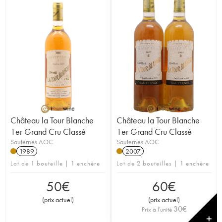
Château la Tour Blanche
Château la Tour Blanche
1er Grand Cru Classé
1er Grand Cru Classé
Sauternes AOC
Sauternes AOC
1989
2007
Lot de 1 bouteille | 1 enchère
Lot de 2 bouteilles | 1 enchère
50
€
60
€
(
prix actuel
)
(
prix actuel
)
30
€
Prix à l'unité
✕