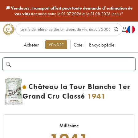
🚚
Vendeurs :
transport offert pour toute demande d’estimation de
vos vins
transmise entre le 01.07.2026 et le 31.08.2026 inclus*
Acheter
Cote
Encyclopédie
VENDRE
Château la Tour Blanche 1er
Grand Cru Classé
1941
Millésime