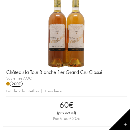
Château la Tour Blanche 1er Grand Cru Classé
Sauternes AOC
2007
Lot de 2 bouteilles | 1 enchère
60
€
(
prix actuel
)
30
€
Prix à l'unité
✕