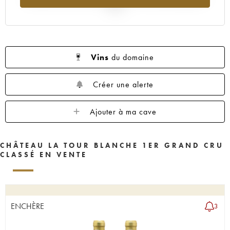
1955
1950
1949
1948
1947
2025
1946
1945
1943
1942
1941
1939
1938
1937
1936
1935
1934
1931
1929
1928
1927
Vins
du domaine
1926
1925
1924
1922
1921
Créer une alerte
1920
1919
1918
1916
1906
1900
----
Ajouter à ma cave
CHÂTEAU LA TOUR BLANCHE 1ER GRAND CRU
CLASSÉ EN VENTE
ENCHÈRE
3