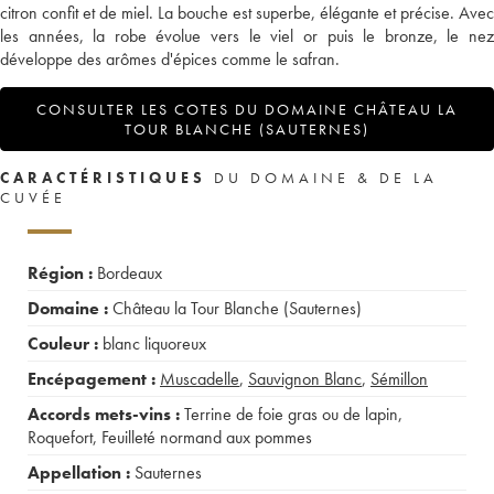
citron confit et de miel. La bouche est superbe, élégante et précise. Avec
les années, la robe évolue vers le viel or puis le bronze, le nez
développe des arômes d'épices comme le safran.
CONSULTER LES COTES DU DOMAINE CHÂTEAU LA
TOUR BLANCHE (SAUTERNES)
CARACTÉRISTIQUES
DU DOMAINE & DE LA
CUVÉE
Région :
Bordeaux
Domaine :
Château la Tour Blanche (Sauternes)
Couleur :
blanc liquoreux
Encépagement :
Muscadelle
,
Sauvignon Blanc
,
Sémillon
Accords mets-vins :
Terrine de foie gras ou de lapin
,
Roquefort
,
Feuilleté normand aux pommes
Appellation :
Sauternes