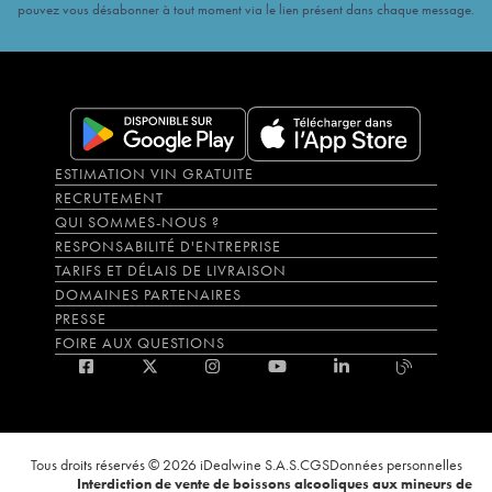
pouvez vous désabonner à tout moment via le lien présent dans chaque message.
ESTIMATION VIN GRATUITE
RECRUTEMENT
QUI SOMMES-NOUS ?
RESPONSABILITÉ D'ENTREPRISE
TARIFS ET DÉLAIS DE LIVRAISON
DOMAINES PARTENAIRES
PRESSE
FOIRE AUX QUESTIONS
Tous droits réservés © 2026 iDealwine S.A.S.
CGS
Données personnelles
Interdiction de vente de boissons alcooliques aux mineurs de