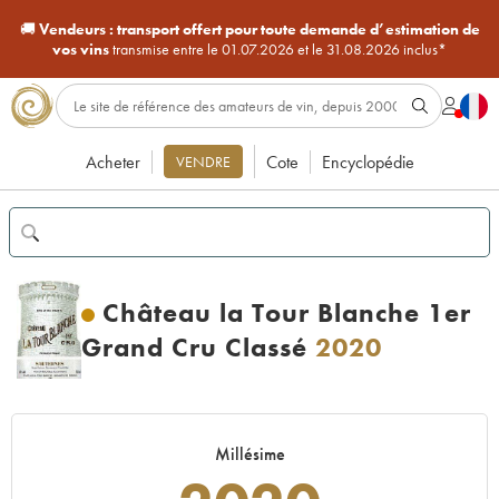
🚚
Vendeurs :
transport offert pour toute demande d’estimation de
vos vins
transmise entre le 01.07.2026 et le 31.08.2026 inclus*
Acheter
Cote
Encyclopédie
VENDRE
Château la Tour Blanche 1er
Grand Cru Classé
2020
Millésime