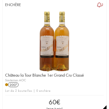
ENCHÈRE
2
Château la Tour Blanche 1er Grand Cru Classé
Sauternes AOC
2007
Lot de 2 bouteilles | 0 enchère
60
€
(
mise à prix
)