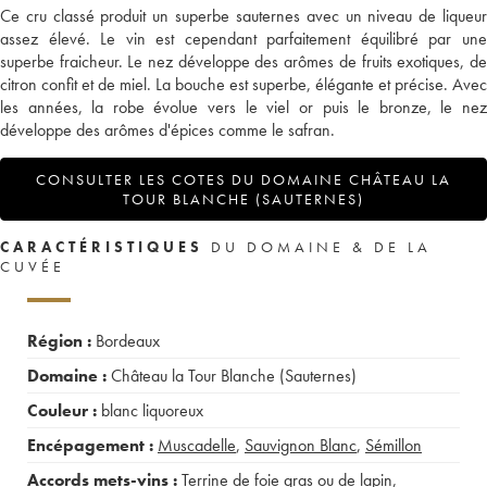
Ce cru classé produit un superbe sauternes avec un niveau de liqueur
assez élevé. Le vin est cependant parfaitement équilibré par une
superbe fraicheur. Le nez développe des arômes de fruits exotiques, de
citron confit et de miel. La bouche est superbe, élégante et précise. Avec
les années, la robe évolue vers le viel or puis le bronze, le nez
développe des arômes d'épices comme le safran.
CONSULTER LES COTES DU DOMAINE CHÂTEAU LA
TOUR BLANCHE (SAUTERNES)
CARACTÉRISTIQUES
DU DOMAINE & DE LA
CUVÉE
Région :
Bordeaux
Domaine :
Château la Tour Blanche (Sauternes)
Couleur :
blanc liquoreux
Encépagement :
Muscadelle
,
Sauvignon Blanc
,
Sémillon
Accords mets-vins :
Terrine de foie gras ou de lapin
,