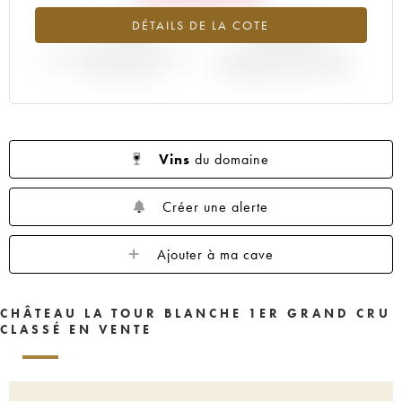
1955
1950
1949
1948
1947
-1.19%
+4.35%
DÉTAILS DE LA COTE
1946
1945
1943
1942
1941
VARIATION COTE ACTUELLE /
1939
1938
1937
VARIATION PRIX PRIMEUR
1936
1935
PRIX PRIMEUR
MILLÉSIME 2020 / 2019
1934
1931
1929
1928
1927
1926
1925
1924
1922
1921
1920
1919
1918
1916
1906
Vins
du domaine
1900
----
Créer une alerte
Ajouter à ma cave
CHÂTEAU LA TOUR BLANCHE 1ER GRAND CRU
CLASSÉ EN VENTE