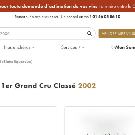
 pour toute demande d’estimation de vos vins
transmise entre le 
Retrait sur place
cliquez ici
|
Un conseil en vin ?
01 56 05 86 10
VENDRE MES VINS
Nos enchères
Services +
✨
Mon Som
 (Blanc liquoreux)
 1er Grand Cru Classé
2002
VARIATION COTE PAR
RAPPORT
AU PRIX PRIMEUR