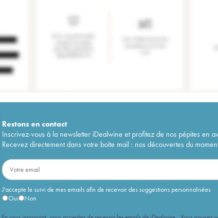
Restons en
contact
Inscrivez-vous à la newsletter iDealwine et profitez de nos pépites en a
Recevez directement dans votre boîte mail : nos découvertes du moment, 
J'accepte le suivi de mes emails afin de recevoir des suggestions personnalisées
Oui
Non
En vous inscrivant, vous acceptez de recevoir les emails de iDealwine. Vous pouvez 