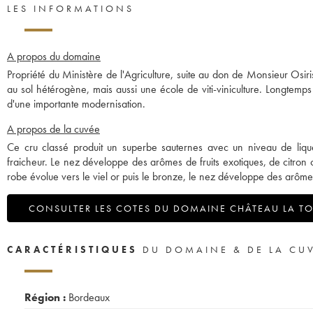
LES INFORMATIONS
A propos du domaine
Propriété du Ministère de l'Agriculture, suite au don de Monsieur Os
au sol hétérogène, mais aussi une école de viti-viniculture. Longtemp
d'une importante modernisation.
A propos de la cuvée
Ce cru classé produit un superbe sauternes avec un niveau de liqu
fraicheur. Le nez développe des arômes de fruits exotiques, de citron 
robe évolue vers le viel or puis le bronze, le nez développe des arôm
CONSULTER LES COTES DU DOMAINE CHÂTEAU LA TO
CARACTÉRISTIQUES
DU DOMAINE & DE LA CU
Région :
Bordeaux