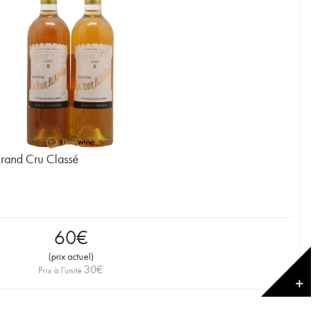
Grand Cru Classé
60
€
(
prix actuel
)
30
€
Prix à l'unité
✕