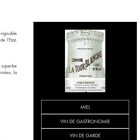
 vignoble
e l'Etat,
e superbe
nnées, la
MIEL
VIN DE GASTRONOMIE
VIN DE GARDE