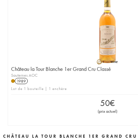
1946
1945
1943
1942
1941
1939
1938
1937
1936
1935
1934
1931
1929
1928
1927
1926
1925
1924
1922
1921
1920
1919
1918
1916
1906
1900
----
Château la Tour Blanche 1er Grand Cru Classé
Sauternes AOC
1989
Lot de 1 bouteille | 1 enchère
50
€
(
prix actuel
)
CHÂTEAU LA TOUR BLANCHE 1ER GRAND CRU