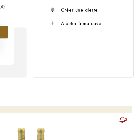
000
Créer une alerte
Ajouter à ma cave
%
IX
02
3