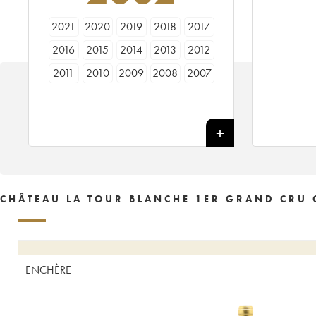
2021
2020
2019
2018
2017
2016
2015
2014
2013
2012
2011
2010
2009
2008
2007
2006
2005
2004
2003
2002
2001
1999
1998
1997
1996
1995
1994
1993
1991
1990
1989
1988
1987
1986
1985
1984
1983
1982
1981
1980
CHÂTEAU LA TOUR BLANCHE 1ER GRAND CRU 
1979
1978
1977
1976
1975
1974
1973
1971
1970
1969
1967
1966
1965
1964
1962
ENCHÈRE
1961
1960
1959
1958
1957
1955
1950
1949
1948
1947