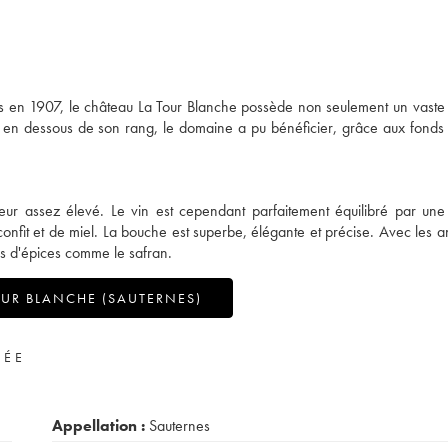
iris en 1907, le château La Tour Blanche possède non seulement un vaste
s en dessous de son rang, le domaine a pu bénéficier, grâce aux fonds d
eur assez élevé. Le vin est cependant parfaitement équilibré par un
confit et de miel. La bouche est superbe, élégante et précise. Avec les a
es d'épices comme le safran.
UR BLANCHE (SAUTERNES)
VÉE
Appellation :
Sauternes