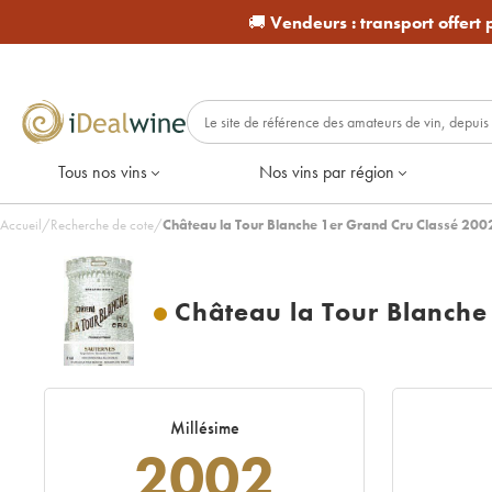
🚚
Vendeurs :
transport offert
Tous nos vins
Nos vins par région
Accueil
/
Recherche de cote
/
Château la Tour Blanche 1er Grand Cru Classé 2002
Château la Tour Blanche
Millésime
2002