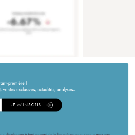
vant-première !
ventes exclusives, actualités, analyses...
JE M'INSCRIS
vous désabonner à tout moment via le lien présent dans chaque message.