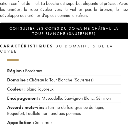
citron confit et de miel. La bouche est superbe, élégante et précise. Avec
les années, la robe évolue vers le viel or puis le bronze, le nez
développe des arômes d'épices comme le safran.
CONSULTER LES COTES DU DOMAINE CHÂTEAU LA
TOUR BLANCHE (SAUTERNES)
CARACTÉRISTIQUES
DU DOMAINE & DE LA
CUVÉE
Région :
Bordeaux
Domaine :
Château la Tour Blanche (Sauternes)
Couleur :
blanc liquoreux
Encépagement :
Muscadelle
,
Sauvignon Blanc
,
Sémillon
Accords mets-vins :
Terrine de foie gras ou de lapin
,
Roquefort
,
Feuilleté normand aux pommes
Appellation :
Sauternes