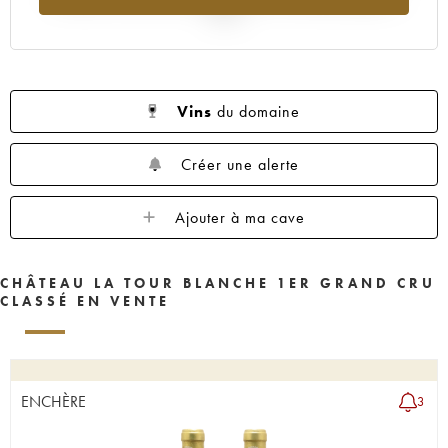
1955
1950
1949
1948
1947
2025
1946
1945
1943
1942
1941
1939
1938
1937
1936
1935
1934
1931
1929
1928
1927
Vins
du domaine
1926
1925
1924
1922
1921
Créer une alerte
1920
1919
1918
1916
1906
1900
----
Ajouter à ma cave
CHÂTEAU LA TOUR BLANCHE 1ER GRAND CRU
CLASSÉ EN VENTE
ENCHÈRE
3