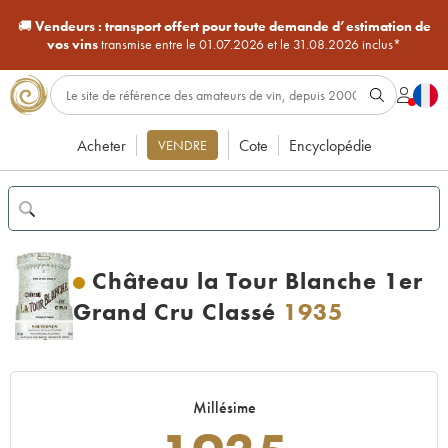
🚚
Vendeurs :
transport offert pour toute demande d’estimation de
vos vins
transmise entre le 01.07.2026 et le 31.08.2026 inclus*
Acheter
Cote
Encyclopédie
VENDRE
Château la Tour Blanche 1er
Grand Cru Classé
1935
Millésime