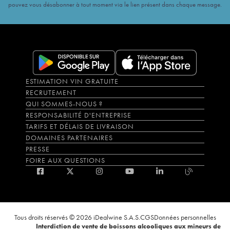
pouvez vous désabonner à tout moment via le lien présent dans chaque message.
ESTIMATION VIN GRATUITE
RECRUTEMENT
QUI SOMMES-NOUS ?
RESPONSABILITÉ D'ENTREPRISE
TARIFS ET DÉLAIS DE LIVRAISON
DOMAINES PARTENAIRES
PRESSE
FOIRE AUX QUESTIONS
Tous droits réservés © 2026 iDealwine S.A.S.
CGS
Données personnelles
Interdiction de vente de boissons alcooliques aux mineurs de