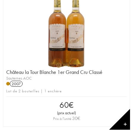
Château la Tour Blanche 1er Grand Cru Classé
Sauternes AOC
2007
Lot de 2 bouteilles | 1 enchère
60
€
(
prix actuel
)
30
€
Prix à l'unité
✕