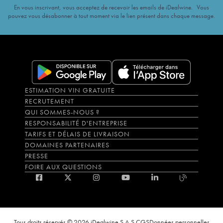
En vous inscrivant, vous acceptez de recevoir les emails de iDealwine. Vous
pouvez vous désabonner à tout moment via le lien présent dans chaque message.
ESTIMATION VIN GRATUITE
RECRUTEMENT
QUI SOMMES-NOUS ?
RESPONSABILITÉ D'ENTREPRISE
TARIFS ET DÉLAIS DE LIVRAISON
DOMAINES PARTENAIRES
PRESSE
FOIRE AUX QUESTIONS
Tous droits réservés © 2026 iDealwine S.A.S.
CGS
Données personnelles