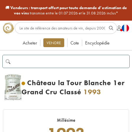
🚚
Vendeurs :
transport offert pour toute demande d’estimation de
vos vins
transmise entre le 01.07.2026 et le 31.08.2026 inclus*
Acheter
Cote
Encyclopédie
VENDRE
Château la Tour Blanche 1er
Grand Cru Classé
1993
Millésime