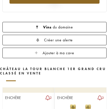
1955
1950
1949
1948
1947
2025
1946
1945
1943
1942
1941
1939
1938
1937
1936
1935
1934
1931
1929
1928
1927
Vins
du domaine
1926
1925
1924
1922
1921
Créer une alerte
1920
1919
1918
1916
1906
1900
----
Ajouter à ma cave
CHÂTEAU LA TOUR BLANCHE 1ER GRAND CRU
CLASSÉ EN VENTE
ENCHÈRE
ENCHÈRE
2
3