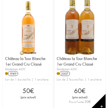
Château la Tour Blanche
Château la Tour Blanche
1er Grand Cru Classé
1er Grand Cru Classé
Sauternes AOC
Sauternes AOC
1989
2007
Lot de 1 bouteille | 1 enchère
Lot de 2 bouteilles | 1 enchère
50
€
60
€
(
prix actuel
)
(
prix actuel
)
30
€
Prix à l'unité
✕