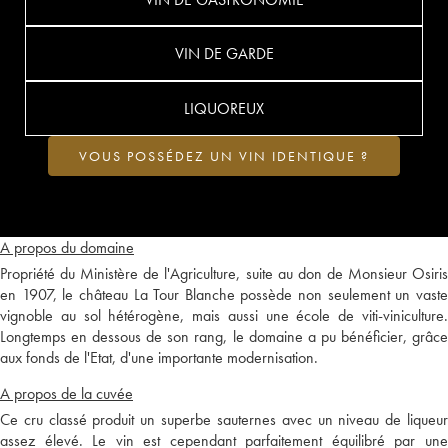
VIN DE GARDE
LIQUOREUX
VOUS POSSÉDEZ UN VIN IDENTIQUE ?
A propos du domaine
Propriété du Ministère de l'Agriculture, suite au don de Monsieur Osiris
en 1907, le château La Tour Blanche possède non seulement un vaste
vignoble au sol hétérogène, mais aussi une école de viti-viniculture.
Longtemps en dessous de son rang, le domaine a pu bénéficier, grâce
aux fonds de l'Etat, d'une importante modernisation.
A propos de la cuvée
Ce cru classé produit un superbe sauternes avec un niveau de liqueur
assez élevé. Le vin est cependant parfaitement équilibré par une