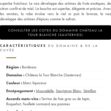
superbe fraicheur. Le nez développe des arômes de fruits exotiques, de
citron confit et de miel. La bouche est superbe, élégante et précise. Avec
les années, la robe évolue vers le viel or puis le bronze, le nez
développe des arômes d'épices comme le safran.
CONSULTER LES COTES DU DOMAINE CHÂTEAU LA
TOUR BLANCHE (SAUTERNES)
CARACTÉRISTIQUES
DU DOMAINE & DE LA
CUVÉE
Région :
Bordeaux
Domaine :
Château la Tour Blanche (Sauternes)
Couleur :
blanc liquoreux
Encépagement :
Muscadelle
,
Sauvignon Blanc
,
Sémillon
Accords mets-vins :
Terrine de foie gras ou de lapin
,
Roquefort
,
Feuilleté normand aux pommes