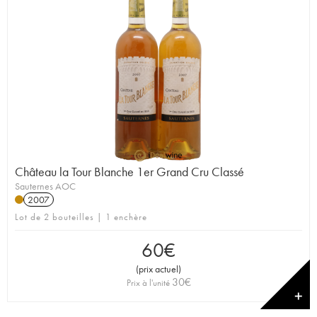
Château la Tour Blanche 1er Grand Cru Classé
Sauternes AOC
2007
Lot de 2 bouteilles | 1 enchère
60
€
(
prix actuel
)
30
€
Prix à l'unité
✕