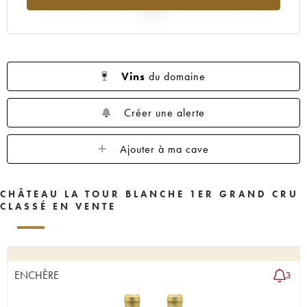
1955
1950
1949
1948
1947
2025
1946
1945
1943
1942
1941
1939
1938
1937
1936
1935
1934
1931
1929
1928
1927
Vins
du domaine
1926
1925
1924
1922
1921
Créer une alerte
1920
1919
1918
1916
1906
1900
----
Ajouter à ma cave
CHÂTEAU LA TOUR BLANCHE 1ER GRAND CRU
CLASSÉ EN VENTE
ENCHÈRE
3