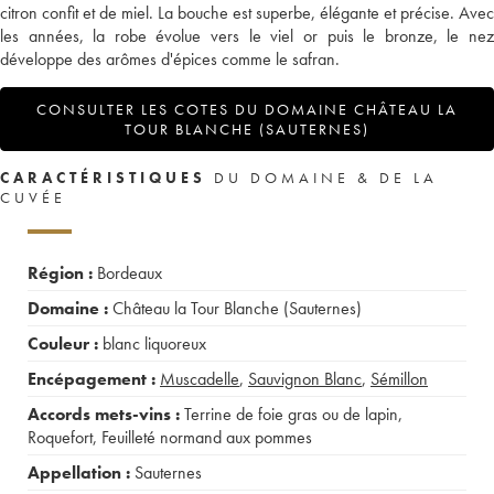
citron confit et de miel. La bouche est superbe, élégante et précise. Avec
les années, la robe évolue vers le viel or puis le bronze, le nez
développe des arômes d'épices comme le safran.
CONSULTER LES COTES DU DOMAINE CHÂTEAU LA
TOUR BLANCHE (SAUTERNES)
CARACTÉRISTIQUES
DU DOMAINE & DE LA
CUVÉE
Région :
Bordeaux
Domaine :
Château la Tour Blanche (Sauternes)
Couleur :
blanc liquoreux
Encépagement :
Muscadelle
,
Sauvignon Blanc
,
Sémillon
Accords mets-vins :
Terrine de foie gras ou de lapin
,
Roquefort
,
Feuilleté normand aux pommes
Appellation :
Sauternes