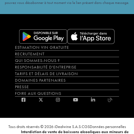
pouvez vous désabonner à tout moment via le lien présent dans chaque message.
ESTIMATION VIN GRATUITE
RECRUTEMENT
QUI SOMMES-NOUS ?
RESPONSABILITÉ D'ENTREPRISE
TARIFS ET DÉLAIS DE LIVRAISON
DOMAINES PARTENAIRES
PRESSE
FOIRE AUX QUESTIONS
Tous droits réservés © 2026 iDealwine S.A.S.
CGS
Données personnelles
Interdiction de vente de boissons alcooliques aux mineurs de