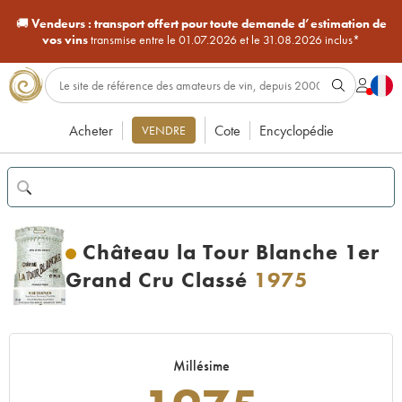
🚚
Vendeurs :
transport offert pour toute demande d’estimation de
vos vins
transmise entre le 01.07.2026 et le 31.08.2026 inclus*
Acheter
Cote
Encyclopédie
VENDRE
Château la Tour Blanche 1er
Grand Cru Classé
1975
Millésime