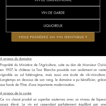
VIN DE GARDE
LIQUOREUX
VOUS POSSÉDEZ UN VIN IDENTIQUE ?
A propos du domaine
Propriété du Ministère de l'Agriculture, suite au don de Monsieur Osiris
en 1907, le château La Tour Blanche possède non seulement un vaste
vignoble au sol hétérogène, mais aussi une école de viti-viniculture.
Longtemps en dessous de son rang, le domaine a pu bénéficier, grâce
aux fonds de l'Etat, d'une importante modernisation.
A propos de la cuvée
Ce cru classé produit un superbe sauternes avec un niveau de liqueur
assez élevé. Le vin est cependant parfaitement équilibré par une