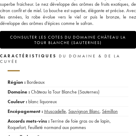
superbe fraicheur. Le nez développe des arômes de fruits exotiques, de
citron confit et de miel. La bouche est superbe, élégante et précise. Avec
les années, la robe évolue vers le viel or puis le bronze, le nez
développe des arômes d'épices comme le safran.
CONSULTER LES COTES DU DOMAINE CHÂTEAU LA
TOUR BLANCHE (SAUTERNES)
CARACTÉRISTIQUES
DU DOMAINE & DE LA
CUVÉE
Région :
Bordeaux
Domaine :
Château la Tour Blanche (Sauternes)
Couleur :
blanc liquoreux
Encépagement :
Muscadelle
,
Sauvignon Blanc
,
Sémillon
Accords mets-vins :
Terrine de foie gras ou de lapin
,
Roquefort
,
Feuilleté normand aux pommes