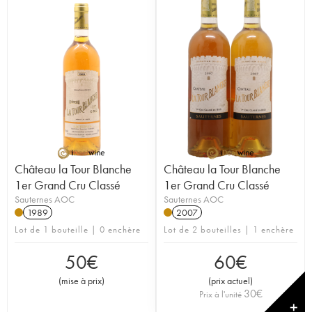
Château la Tour Blanche
Château la Tour Blanche
1er Grand Cru Classé
1er Grand Cru Classé
Sauternes AOC
Sauternes AOC
1989
2007
Lot de 1 bouteille | 0 enchère
Lot de 2 bouteilles | 1 enchère
50
€
60
€
(
mise à prix
)
(
prix actuel
)
30
€
Prix à l'unité
✕