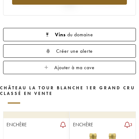
1955
1950
1949
1948
1947
2025
1946
1945
1943
1942
1941
1939
1938
1937
1936
1935
1934
1931
1929
1928
1927
Vins
du domaine
1926
1925
1924
1922
1921
Créer une alerte
1920
1919
1918
1916
1906
1900
----
Ajouter à ma cave
CHÂTEAU LA TOUR BLANCHE 1ER GRAND CRU
CLASSÉ EN VENTE
ENCHÈRE
ENCHÈRE
3