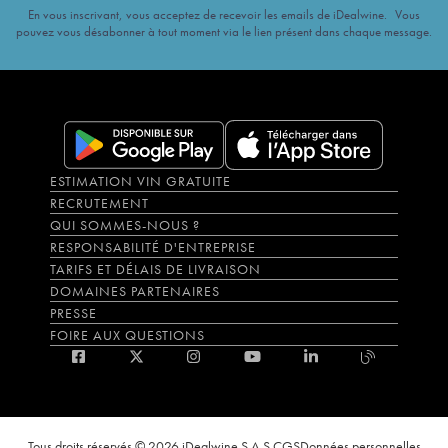
En vous inscrivant, vous acceptez de recevoir les emails de iDealwine. Vous
pouvez vous désabonner à tout moment via le lien présent dans chaque message.
ESTIMATION VIN GRATUITE
RECRUTEMENT
QUI SOMMES-NOUS ?
RESPONSABILITÉ D'ENTREPRISE
TARIFS ET DÉLAIS DE LIVRAISON
DOMAINES PARTENAIRES
PRESSE
FOIRE AUX QUESTIONS
Tous droits réservés © 2026 iDealwine S.A.S.
CGS
Données personnelles