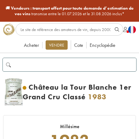
🚚
Vendeurs :
transport offert pour toute demande d’estimation de
vos vins
transmise entre le 01.07.2026 et le 31.08.2026 inclus*
Acheter
Cote
Encyclopédie
VENDRE
Château la Tour Blanche 1er
Grand Cru Classé
1983
Millésime