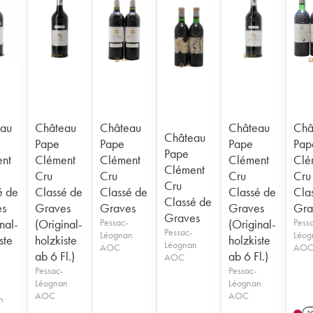
au
Château
Château
Château
Châ
Château
Pape
Pape
Pape
Pap
Pape
nt
Clément
Clément
Clément
Clé
Clément
Cru
Cru
Cru
Cru
Cru
é de
Classé de
Classé de
Classé de
Cla
Classé de
es
Graves
Graves
Graves
Gra
Graves
nal-
(Original-
Pessac-
(Original-
Pess
Pessac-
Léognan
Léog
ste
holzkiste
holzkiste
Léognan
AOC
AO
ab 6 Fl.)
ab 6 Fl.)
AOC
)
Pessac-
Pessac-
Léognan
Léognan
AOC
AOC
n