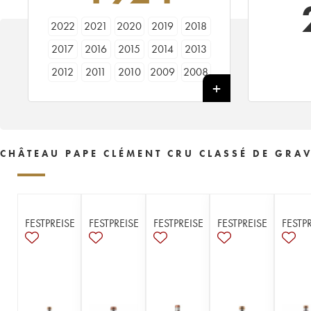
2022
2021
2020
2019
2018
2017
2016
2015
2014
2013
2012
2011
2010
2009
2008
2007
2006
2005
2004
2003
2002
2001
2000
1999
1998
1997
1996
1995
1994
1993
CHÂTEAU PAPE CLÉMENT CRU CLASSÉ DE GRAV
1992
1991
1990
1989
1988
1987
1986
1985
1984
1983
1982
1981
1980
1979
1978
FESTPREISE
FESTPREISE
FESTPREISE
FESTPREISE
FESTP
1977
1976
1975
1974
1973
1972
1971
1970
1969
1968
1967
1966
1965
1964
1962
1961
1960
1959
1958
1957