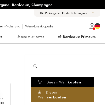
rgund
,
Bordeaux
,
Champagne
...
Die Preise gelten für die Lieferung nach:
ein-Notierung
Wein-Enzyklopädie
re
Unsere must-haves
🍇
Bordeaux Primeurs
Diesen Wein
kaufen
Diesen
Wein
verkaufen
ang
000