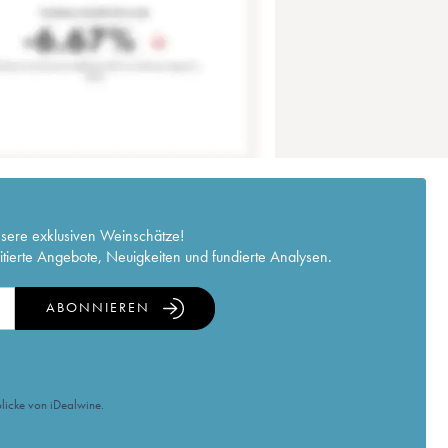
nsere exklusiven Weinschätze!
itierte Angebote, Neuigkeiten und fundierte Analysen.
ABONNIEREN
licke von iDealwine.