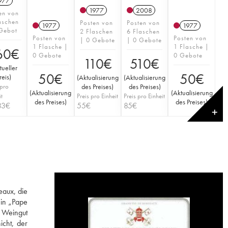
977
1977
2008
en von
aschen
Posten von
Posten von
1977
1977
Gebot
2 Flaschen
6 Flaschen
Posten von
Posten von
| 0 Gebote
| 0 Gebote
1 Flasche |
1 Flasche |
60
€
0 Gebote
0 Gebote
110
€
510
€
tueller
50
€
50
€
reis
)
(
Aktualisierung
(
Aktualisierung
 pro
des Preises
)
des Preises
)
(
Aktualisierung
(
Aktualisierung
it
Preis pro Einheit
Preis pro Einheit
des Preises
)
des Preises
)
33
€
55
€
85
€
✕
eaux, die
in „Pape
s Weingut
icht, der