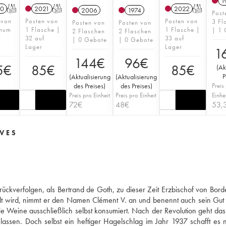
1
0
T
2021
T
2022
T
2006
1974
Post
 von
Posten von
Posten von
3 Fl
Posten von
Posten von
num
1 Flasche |
1 Flasche |
| 1 
2 Flaschen
2 Flaschen
f
32 auf
33 auf
| 0 Gebote
| 0 Gebote
Lager
Lager
1
144
€
96
€
5
€
85
€
85
€
(
Ak
P
(
Aktualisierung
(
Aktualisierung
des Preises
)
des Preises
)
Preis
Preis pro Einheit
Preis pro Einheit
Einhe
72
€
48
€
53,
AVES
rückverfolgen, als Bertrand de Goth, zu dieser Zeit Erzbischof von Bord
 wird, nimmt er den Namen Clément V. an und benennt auch sein Gut 
ie Weine ausschließlich selbst konsumiert. Nach der Revolution geht da
assen. Doch selbst ein heftiger Hagelschlag im Jahr 1937 schafft es n