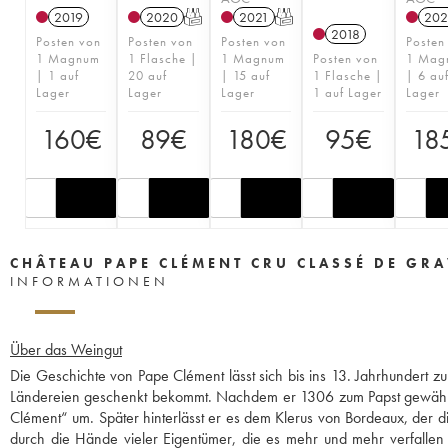
2019
2020
T
2021
T
202
2018
Posten von
Posten von
Posten von
Posten
1 Magnum
1 Flasche |
1 Magnum
Posten von
1 Mag
| 1 auf
20 auf
| 15 auf
1 Flasche |
| 6 au
Lager
Lager
Lager
1 auf Lager
Lager
160
€
89
€
180
€
95
€
18
CHÂTEAU PAPE CLÉMENT CRU CLASSÉ DE GR
INFORMATIONEN
Über das Weingut
Die Geschichte von Pape Clément lässt sich bis ins 13. Jahrhundert zu
Ländereien geschenkt bekommt. Nachdem er 1306 zum Papst gewählt
Clément“ um. Später hinterlässt er es dem Klerus von Bordeaux, der d
durch die Hände vieler Eigentümer, die es mehr und mehr verfallen l