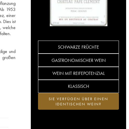
flanzung
 Ab 1953
ez, einer
 Dies ist
n, welche
falten.
SCHWARZE FRÜCHTE
dige und
e großen
GASTRONOMISCHER WEIN
WEIN MIT REIFEPOTENZIAL
KLASSISCH
SIE VERFÜGEN ÜBER EINEN
IDENTISCHEN WEIN?