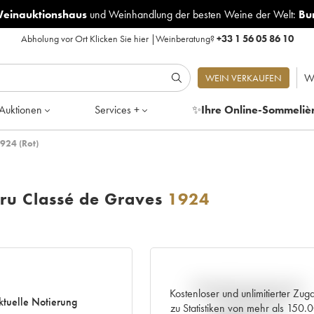
Weinauktionshaus
und
Weinhandlung der besten Weine der Welt:
Bu
Abholung vor Ort
Klicken Sie hier
|
Weinberatung?
+33 1 56 05 86 10
W
WEIN VERKAUFEN
Auktionen
Services +
✨
Ihre Online-Sommeliè
924 (Rot)
ru Classé de Graves
1924
Aktuelle Entwicklung der
Kostenloser und unlimitierter Zug
ktuelle Notierung
Preisnotierung
zu Statistiken von mehr als 150.