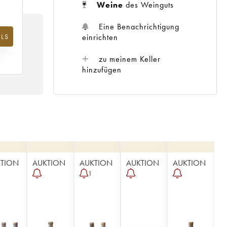
Weine
des Weinguts
Eine Benachrichtigung
einrichten
LS
m
25
zu meinem Keller
hinzufügen
TION
AUKTION
AUKTION
AUKTION
AUKTION
1