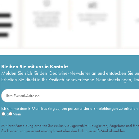
Bleiben Sie mit uns in Kontakt
Melden Sie sich für den iDealwine-Newsletter an und entdecken Sie u
Erhalten Sie direkt in Ihr Postfach handverlesene Neuentdeckungen, lim
Ich stimme dem E-Mail-Tracking zu, um personalisierte Empfehlungen zu erhalten
Ja
Nein
Mit Ihrer Anmeldung erhalten Sie exklusiv ausgewählte Neuigkeiten, Angebote und Einb
Sie können sich jederzeit unkompliziert über den Link in jeder E-Mail abmelden.