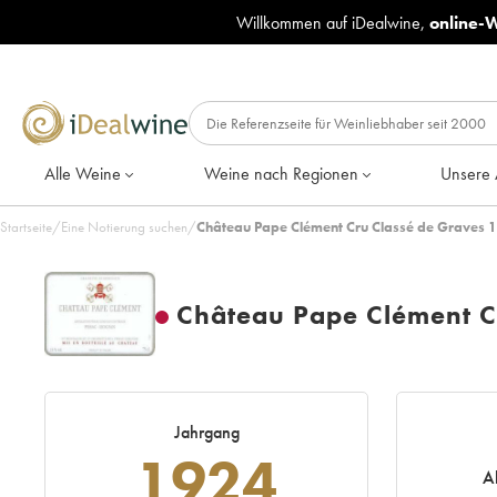
Willkommen auf iDealwine,
online-
Alle Weine
Weine nach Regionen
Unsere 
Startseite
/
Eine Notierung suchen
/
Château Pape Clément Cru Classé de Graves 1
Château Pape Clément C
Jahrgang
1924
A