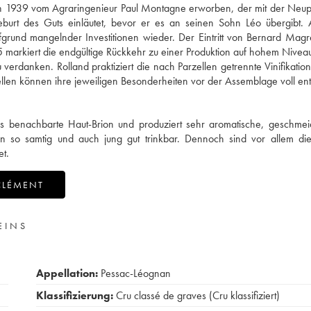
en 1939 vom Agraringenieur Paul Montagne erworben, der mit der Neup
burt des Guts einläutet, bevor er es an seinen Sohn Léo übergibt.
fgrund mangelnder Investitionen wieder. Der Eintritt von Bernard Magr
5 markiert die endgültige Rückkehr zu einer Produktion auf hohem Niveau.
rdanken. Rolland praktiziert die nach Parzellen getrennte Vinifikatio
ellen können ihre jeweiligen Besonderheiten vor der Assemblage voll ent
s benachbarte Haut-Brion und produziert sehr aromatische, geschmei
n so samtig und auch jung gut trinkbar. Dennoch sind vor allem di
t.
CLÉMENT
EINS
Appellation:
Pessac-Léognan
Klassifizierung:
Cru classé de graves (Cru klassifiziert)