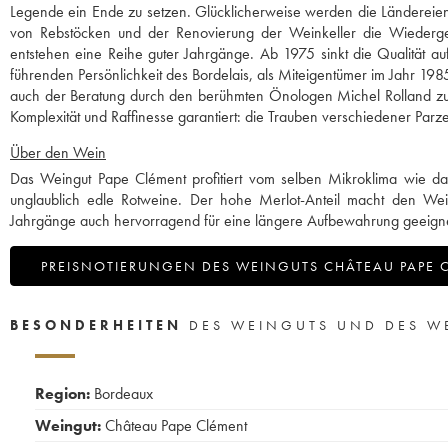
Legende ein Ende zu setzen. Glücklicherweise werden die Länderei
von Rebstöcken und der Renovierung der Weinkeller die Wiederge
entstehen eine Reihe guter Jahrgänge. Ab 1975 sinkt die Qualität au
führenden Persönlichkeit des Bordelais, als Miteigentümer im Jahr 198
auch der Beratung durch den berühmten Önologen Michel Rolland zu ve
Komplexität und Raffinesse garantiert: die Trauben verschiedener Parz
Über den Wein
Das Weingut Pape Clément profitiert vom selben Mikroklima wie da
unglaublich edle Rotweine. Der hohe Merlot-Anteil macht den Wei
Jahrgänge auch hervorragend für eine längere Aufbewahrung geeigne
PREISNOTIERUNGEN DES WEINGUTS CHÂTEAU PAPE 
BESONDERHEITEN
DES WEINGUTS UND DES W
Region:
Bordeaux
Weingut:
Château Pape Clément