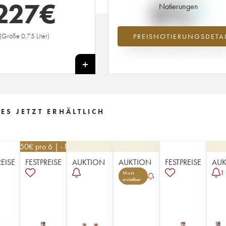
227
€
0%
Notierungen
(Größe 0,75 Liter)
PREISNOTIERUNGSDETAI
Preisanstiegs des Jahrgangs 1924 i
Jahr 2026 im Vergleich zum Jahr 20
+
ES JETZT ERHÄLTLICH
76,50
€
pro 6 | -10%
REISE
FESTPREISE
AUKTION
AUKTION
FESTPREISE
AUK
1
Mwst.
erstattbar