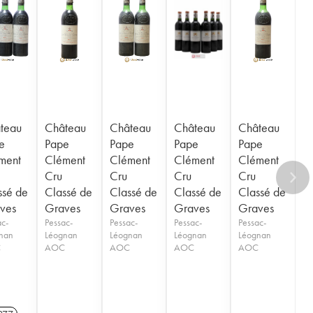
teau
Château
Château
Château
Château
e
Pape
Pape
Pape
Pape
ment
Clément
Clément
Clément
Clément
Cru
Cru
Cru
Cru
ssé de
Classé de
Classé de
Classé de
Classé de
ves
Graves
Graves
Graves
Graves
ac-
Pessac-
Pessac-
Pessac-
Pessac-
nan
Léognan
Léognan
Léognan
Léognan
C
AOC
AOC
AOC
AOC