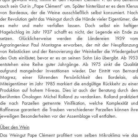
auch sein Gut in „Pape Clément“ um. Später hinterlässt er es dem Klerus
von Bordeaux, der die Weine ausschließlich selbst konsumiert. Nach
der Revolution geht das Weingut durch die Hände vieler Eigentümer, die
es mehr und mehr verfallen lassen. Doch selbst ein heftiger
Hagelschlag im Jahr 1937 schafft es nicht, der Legende ein Ende zu
setzen. Glücklicherweise werden die Ländereien 1939 vom
Agraringenieur Paul Montagne erworben, der mit der Neupflanzung
von Rebstöcken und der Renovierung der Weinkeller die Wiedergeburt
des Guts einläutet, bevor er es an seinen Sohn Léo übergibt. Ab 1953
entstehen eine Reihe guter Jahrgänge. Ab 1975 sinkt die Qualität
aufgrund mangelnder Investitionen wieder. Der Eintritt von Bernard
Magrez, einer führenden Persönlichkeit des Bordelais, als
Miteigentümer im Jahr 1985 markiert die endgültige Rückkehr zu einer
Produktion auf hohem Niveau. Dies ist auch der Beratung durch den
berühmten Önologen Michel Rolland zu verdanken. Rolland praktiziert
die nach Parzellen getrennte Vinifikation, welche Komplexität und
Raffinesse garantiert: die Trauben verschiedener Parzellen können ihre
jeweiligen Besonderheiten vor der Assemblage voll entfalten.
Über den Wein
Das Weingut Pape Clément profitiert vom selben Mikroklima wie das