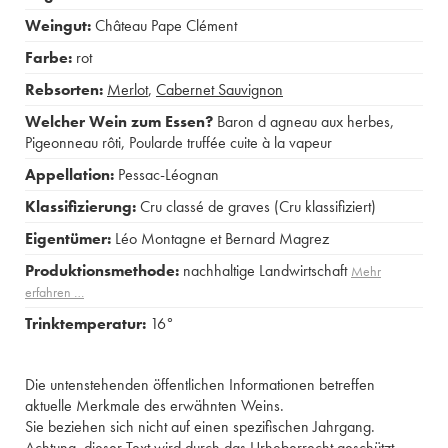
Weingut:
Château Pape Clément
Farbe:
rot
Rebsorten:
Merlot
,
Cabernet Sauvignon
Welcher Wein zum Essen?
Baron d agneau aux herbes
,
Pigeonneau rôti
,
Poularde truffée cuite à la vapeur
Appellation:
Pessac-Léognan
Klassifizierung:
Cru classé de graves (Cru klassifiziert)
Eigentümer:
Léo Montagne et Bernard Magrez
Produktionsmethode:
nachhaltige Landwirtschaft
Mehr
erfahren …
Trinktemperatur:
16°
Die untenstehenden öffentlichen Informationen betreffen
aktuelle Merkmale des erwähnten Weins.
Sie beziehen sich nicht auf einen spezifischen Jahrgang.
Achtung, dieser Text wird durch das Urheberrecht geschützt.