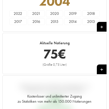
2004
2022
2021
2020
2019
2018
2017
2016
2015
2014
2013
2012
2011
2010
2009
2008
2007
2006
2005
2004
2003
Aktuelle Notierung
2002
2001
2000
1999
1998
75
€
1997
1996
1995
1994
1993
1992
1991
1990
1989
1988
(Größe 0,75 Liter)
+
1987
1986
1985
1984
1983
1982
1981
1980
1979
1978
1977
1976
1975
1974
1973
ABWEICHUNG DIESER NOTIERUNG IM
VERGLEICH ZUM PRIMEUR-PREIS
1972
1971
1970
1969
1968
Kostenloser und unlimitierter Zugang
59
€
zu Statistiken von mehr als 150.000 Notierungen
1967
1966
1965
1964
1962
PRIMEUR-PREIS 2004