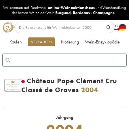
Willkommen auf iDealwine,
online-Weinauktionshaus
und
Weinhandlung
der besten Weine der Welt:
Burgund
,
Bordeaux
,
Champagne
...
Kaufen
Notierung
Wein-Enzyklopädie
VERKAUFEN
Château Pape Clément Cru
Classé de Graves
2004
Jahrgang